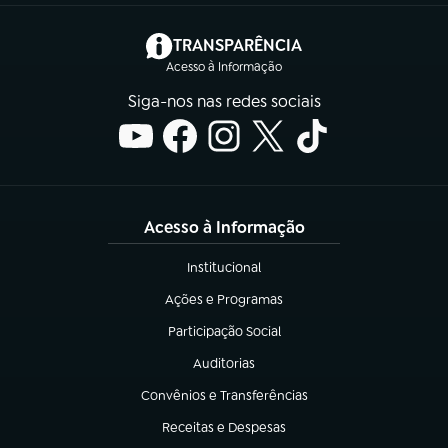
(abre em nova aba)
TRANSPARÊNCIA
Acesso à Informação
Siga-nos nas redes sociais
Acesso à Informação
Institucional
(abre em nova aba)
Ações e Programas
(abre em nova aba)
Participação Social
(abre em nova aba)
Auditorias
(abre em nova aba)
Convênios e Transferências
(abre em nova aba)
Receitas e Despesas
(abre em nova aba)