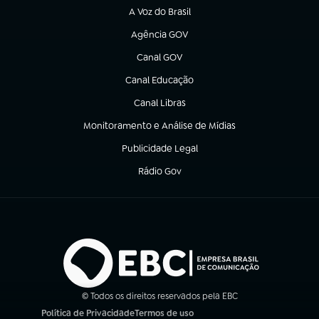
A Voz do Brasil
(abre em nova aba)
Agência GOV
(abre em nova aba)
Canal GOV
(abre em nova aba)
Canal Educação
(abre em nova aba)
Canal Libras
(abre em nova aba)
Monitoramento e Análise de Mídias
(abre em nova aba)
Publicidade Legal
(abre em nova aba)
Rádio Gov
(abre em nova aba)
© Todos os direitos reservados pela EBC
Política de Privacidade
Termos de uso