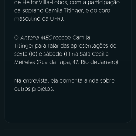
de Heitor Villa-Lobos, com a participação
da soprano Camila Titinger, e do coro
YouTube
Facebook
masculino da UFRJ.
Instagram
X
O
Antena MEC
recebe Camila
TikTok
Titinger para falar das apresentações de
sexta (10) e sábado (11) na Sala Cecília
Meireles (Rua da Lapa, 47, Rio de Janeiro).
Na entrevista, ela comenta ainda sobre
outros projetos.