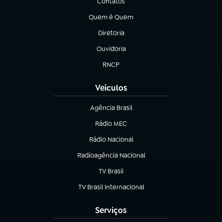
Contatos
(abre em nova aba)
Quem é Quem
(abre em nova aba)
Diretoria
(abre em nova aba)
Ouvidoria
(abre em nova aba)
RNCP
(abre em nova aba)
Veículos
Agência Brasil
(abre em nova aba)
Rádio MEC
Rádio Nacional
(abre em nova aba)
Radioagência Nacional
(abre em nova aba)
TV Brasil
(abre em nova aba)
TV Brasil Internacional
(abre em nova aba)
Serviços