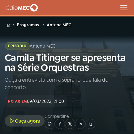
MENU
Programas
Antena MEC
Antena MEC
EPISÓDIO
Camila Titinger se apresenta
Buscar
na
na Série Orquestras
Rádio
Buscar
MEC
Ouça a entrevista com a soprano, que fala do
concerto
Início
AO VIVO
09/03/2023, 21:00
NO AR EM
01
INÍCIO
Compartilhe
Ouça agora
02
A RÁDIO