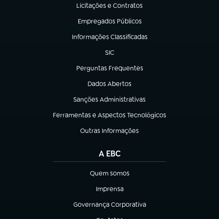
Licitações e Contratos
(abre em nova aba)
Empregados Públicos
(abre em nova aba)
Informações Classificadas
(abre em nova aba)
SIC
(abre em nova aba)
Perguntas Frequentes
(abre em nova aba)
Dados Abertos
(abre em nova aba)
Sanções Administrativas
(abre em nova aba)
Ferramentas e Aspectos Tecnológicos
(abre em nova aba)
Outras Informações
(abre em nova aba)
A EBC
Quem somos
(abre em nova aba)
Imprensa
(abre em nova aba)
Governança Corporativa
(abre em nova aba)