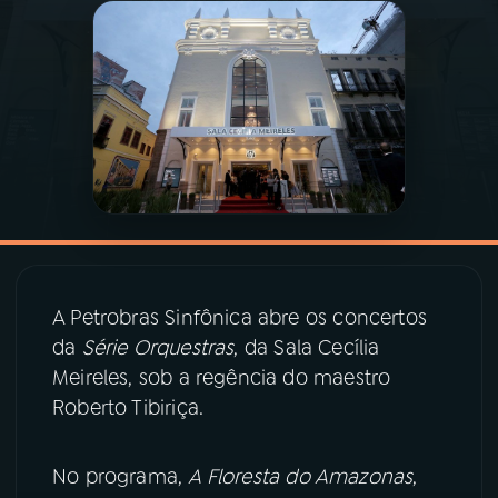
03
PROGRAMAÇÃO
04
PROGRAMAS
05
PODCASTS
06
VIDEOCASTS
A Petrobras Sinfônica abre os concertos
da
Série Orquestras
, da Sala Cecília
07
ÚLTIMAS
Meireles, sob a regência do maestro
Roberto Tibiriça.
08
PRÊMIO RÁDIO MEC
No programa,
A Floresta do Amazonas
,
ACOMPANHE A RÁDIO MEC