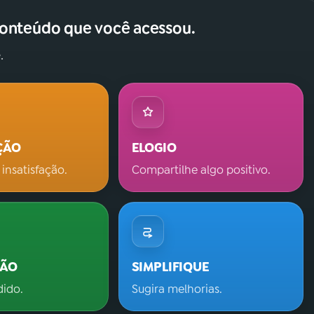
conteúdo que você acessou.
.
ÇÃO
ELOGIO
 insatisfação.
Compartilhe algo positivo.
ÇÃO
SIMPLIFIQUE
dido.
Sugira melhorias.