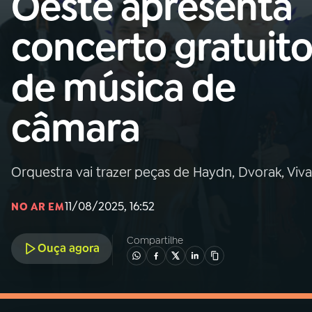
Oeste apresenta
MEC
concerto gratuit
01
INÍCIO
de música de
02
A RÁDIO
câmara
03
PROGRAMAÇÃO
Orquestra vai trazer peças de Haydn, Dvorak, Viva
04
PROGRAMAS
11/08/2025, 16:52
NO AR EM
05
PODCASTS
Compartilhe
Ouça agora
06
VIDEOCASTS