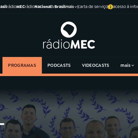
asil
rádio
MEC
rádio
Nacional
tv
Brasil
carta de serviço
acesso à inf
mais
PROGRAMAS
PODCASTS
VIDEOCASTS
mais
-