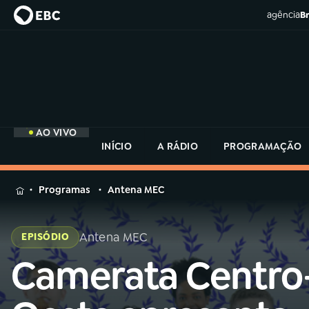
agência
Br
AO VIVO
INÍCIO
A RÁDIO
PROGRAMAÇÃO
MENU
Programas
Antena MEC
Buscar
na
Antena MEC
EPISÓDIO
Rádio
Buscar
MEC
Camerata Centro
Buscar
na
Rádio
Início
AO VIVO