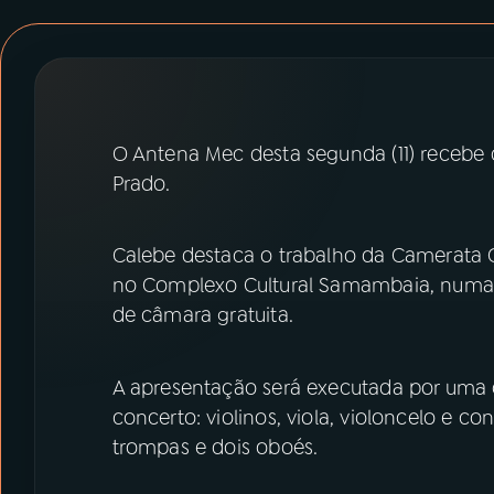
07
ÚLTIMAS
08
PRÊMIO RÁDIO MEC
O Antena Mec desta segunda (11) recebe o 
ACOMPANHE A RÁDIO MEC
Prado.
YouTube
Facebook
Calebe destaca o trabalho da Camerata C
Instagram
X
no Complexo Cultural Samambaia, numa 
de câmara gratuita.
TikTok
A apresentação será executada por uma 
concerto: violinos, viola, violoncelo e
trompas e dois oboés.