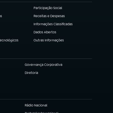
Participação Social
(abre em nova aba)
as
Receitas e Despesas
(abre em nova aba)
Informações Classificadas
(abre em nova aba)
Dados Abertos
(abre em nova aba)
Tecnológicos
Outras Informações
(abre em nova aba)
Governança Corporativa
(abre em nova aba)
Diretoria
(abre em nova aba)
Rádio Nacional
(abre em nova aba)