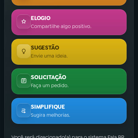
ELOGIO
Compartilhe algo positivo.
SUGESTÃO
Envie uma ideia.
SOLICITAÇÃO
Faça um pedido.
SIMPLIFIQUE
Sugira melhorias.
Você será direcionado(a) para o sistema Fala.BR,