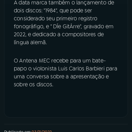
A data marca também o lançamento de
dois discos: "1984", que pode ser
YouTube
Facebook
considerado seu primeiro registro
fonográfigo, e " DÍe GitÁrre", gravado em
Instagram
X
2022, e dedicado a compositores de
língua alemã.
TikTok
O Antena MEC recebe para um bate-
papo o violonista Luis Carlos Barbieri para
uma conversa sobre a apresentação e
sobre os discos.