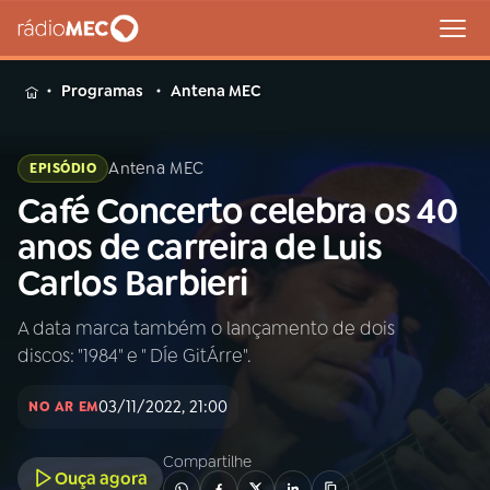
MENU
Programas
Antena MEC
Antena MEC
EPISÓDIO
Café Concerto celebra os 40
Buscar
na
anos de carreira de Luis
Rádio
Buscar
Carlos Barbieri
MEC
A data marca também o lançamento de dois
Início
AO VIVO
discos: "1984" e " DÍe GitÁrre".
01
INÍCIO
03/11/2022, 21:00
NO AR EM
Compartilhe
02
A RÁDIO
Ouça agora