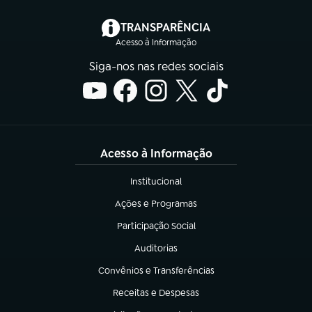
(abre em nova aba)
TRANSPARÊNCIA
Acesso à Informação
Siga-nos nas redes sociais
Acesso à Informação
Institucional
(abre em nova aba)
Ações e Programas
(abre em nova aba)
Participação Social
(abre em nova aba)
Auditorias
(abre em nova aba)
Convênios e Transferências
(abre em nova aba)
Receitas e Despesas
(abre em nova aba)