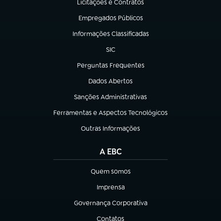
Licitações e Contratos
(abre em nova aba)
Empregados Públicos
(abre em nova aba)
Informações Classificadas
(abre em nova aba)
SIC
(abre em nova aba)
Perguntas Frequentes
(abre em nova aba)
Dados Abertos
(abre em nova aba)
Sanções Administrativas
(abre em nova aba)
Ferramentas e Aspectos Tecnológicos
(abre em nova aba)
Outras Informações
(abre em nova aba)
A EBC
Quem somos
(abre em nova aba)
Imprensa
(abre em nova aba)
Governança Corporativa
(abre em nova aba)
Contatos