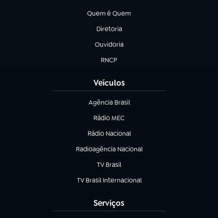
(abre em nova aba)
Quem é Quem
(abre em nova aba)
Diretoria
(abre em nova aba)
Ouvidoria
(abre em nova aba)
RNCP
(abre em nova aba)
Veículos
Agência Brasil
(abre em nova aba)
Rádio MEC
Rádio Nacional
(abre em nova aba)
Radioagência Nacional
(abre em nova aba)
TV Brasil
(abre em nova aba)
TV Brasil Internacional
(abre em nova aba)
Serviços