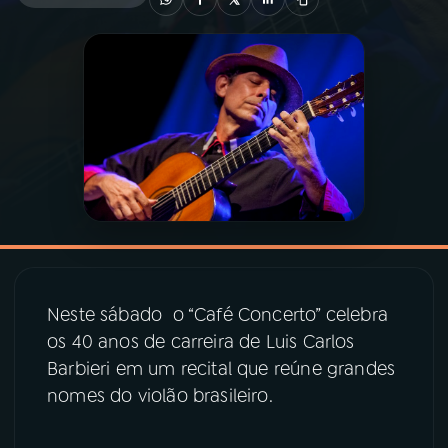
03
PROGRAMAÇÃO
04
PROGRAMAS
05
PODCASTS
06
VIDEOCASTS
Neste sábado o “Café Concerto” celebra
07
ÚLTIMAS
os 40 anos de carreira de Luis Carlos
Barbieri em um recital que reúne grandes
08
PRÊMIO RÁDIO MEC
nomes do violão brasileiro.
ACOMPANHE A RÁDIO MEC