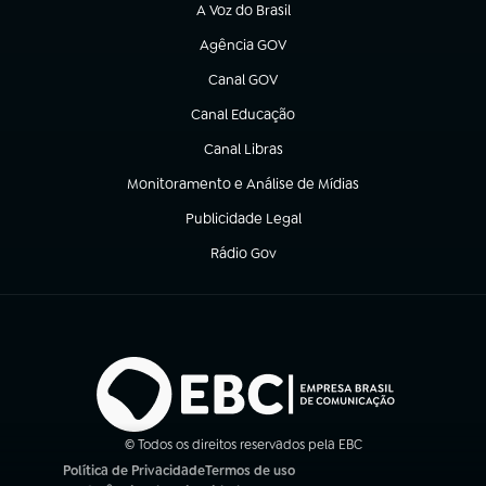
A Voz do Brasil
(abre em nova aba)
Agência GOV
(abre em nova aba)
Canal GOV
(abre em nova aba)
Canal Educação
(abre em nova aba)
Canal Libras
(abre em nova aba)
Monitoramento e Análise de Mídias
(abre em nova aba)
Publicidade Legal
(abre em nova aba)
Rádio Gov
(abre em nova aba)
© Todos os direitos reservados pela EBC
Política de Privacidade
Termos de uso
(abre em nova aba)
(abre em nova aba)