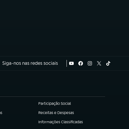
Siga-nos nas redes sociais
Participação Social
(abre em nova aba)
as
Receitas e Despesas
(abre em nova aba)
Informações Classificadas
(abre em nova aba)