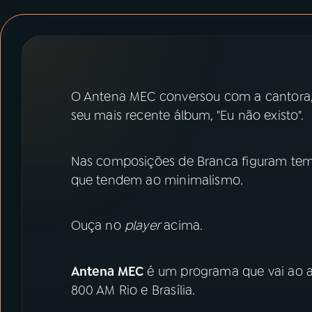
07
ÚLTIMAS
08
PRÊMIO RÁDIO MEC
O Antena MEC conversou com a cantora,
ACOMPANHE A RÁDIO MEC
seu mais recente álbum, "Eu não existo".
YouTube
Facebook
Nas composições de Branca figuram te
Instagram
X
que tendem ao minimalismo.
TikTok
Ouça no
player
acima.
Antena MEC
é um programa que vai ao ar
800 AM Rio e Brasília.