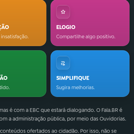
ÇÃO
ELOGIO
 insatisfação.
Compartilhe algo positivo.
ÇÃO
SIMPLIFIQUE
dido.
Sugira melhorias.
 mas é com a EBC que estará dialogando. O Fala.BR é
m a administração pública, por meio das Ouvidorias.
 conteúdos ofertados ao cidadão. Por isso, não se