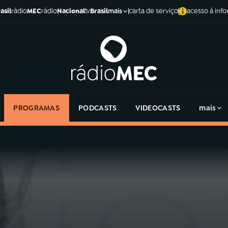
asil
rádio
MEC
rádio
Nacional
tv
Brasil
carta de serviço
acesso à inf
mais
PROGRAMAS
PODCASTS
VIDEOCASTS
mais