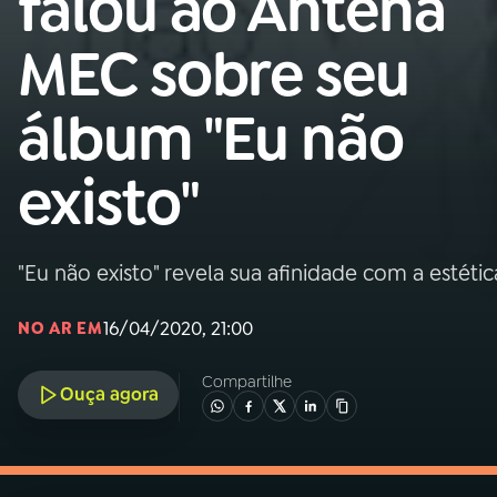
falou ao Antena
MEC
MEC sobre seu
01
INÍCIO
álbum "Eu não
02
A RÁDIO
existo"
03
PROGRAMAÇÃO
"Eu não existo" revela sua afinidade com a estéti
04
PROGRAMAS
16/04/2020, 21:00
NO AR EM
05
PODCASTS
Compartilhe
Ouça agora
06
VIDEOCASTS