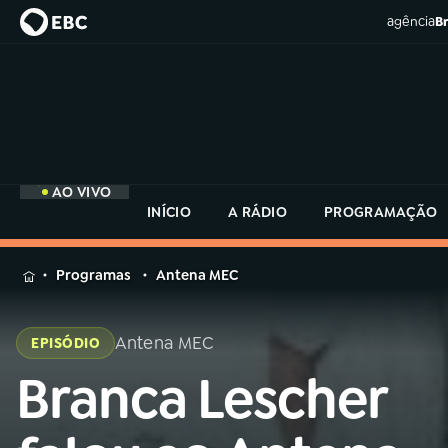
agência
Br
AO VIVO
INÍCIO
A RÁDIO
PROGRAMAÇÃO
MENU
Programas
Antena MEC
Buscar
na
Antena MEC
EPISÓDIO
Rádio
Buscar
MEC
Branca Lescher
Buscar
na
Rádio
Início
AO VIVO