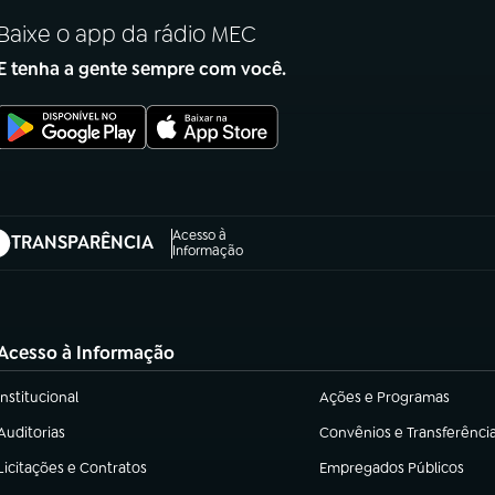
Baixe o app da rádio MEC
E tenha a gente sempre com você.
Acesso à
TRANSPARÊNCIA
abre em nova aba)
Informação
Acesso à Informação
Institucional
Ações e Programas
(abre em nova aba)
(abre em nova aba)
Auditorias
Convênios e Transferênci
(abre em nova aba)
(abre em nova aba)
Licitações e Contratos
Empregados Públicos
(abre em nova aba)
(abre em nova aba)