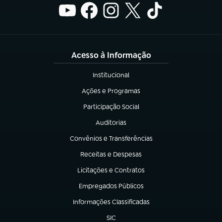
Acesso à Informação
Institucional
(abre em nova aba)
Ações e Programas
(abre em nova aba)
Participação Social
(abre em nova aba)
Auditorias
(abre em nova aba)
Convênios e Transferências
(abre em nova aba)
Receitas e Despesas
(abre em nova aba)
Licitações e Contratos
(abre em nova aba)
Empregados Públicos
(abre em nova aba)
Informações Classificadas
(abre em nova aba)
SIC
(abre em nova aba)