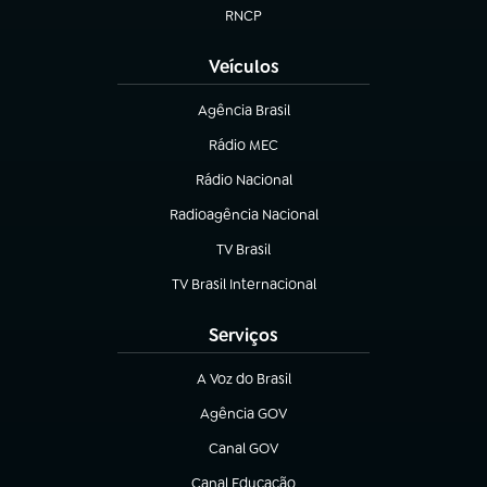
RNCP
(abre em nova aba)
Veículos
Agência Brasil
(abre em nova aba)
Rádio MEC
Rádio Nacional
(abre em nova aba)
Radioagência Nacional
(abre em nova aba)
TV Brasil
(abre em nova aba)
TV Brasil Internacional
(abre em nova aba)
Serviços
A Voz do Brasil
(abre em nova aba)
Agência GOV
(abre em nova aba)
Canal GOV
(abre em nova aba)
Canal Educação