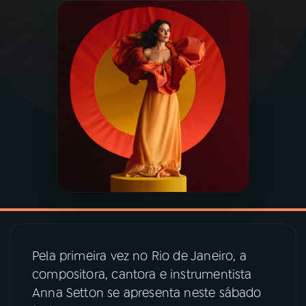
03
PROGRAMAÇÃO
04
PROGRAMAS
05
PODCASTS
06
VIDEOCASTS
07
ÚLTIMAS
Pela primeira vez no Rio de Janeiro, a
08
PRÊMIO RÁDIO MEC
compositora, cantora e instrumentista
Anna Setton se apresenta neste sábado
ACOMPANHE A RÁDIO MEC