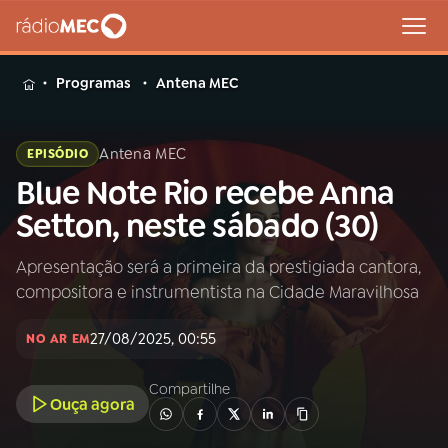
MENU
Programas
Antena MEC
Antena MEC
EPISÓDIO
Blue Note Rio recebe Anna
Buscar
na
Setton, neste sábado (30)
Rádio
Buscar
MEC
Apresentação será a primeira da prestigiada cantora,
compositora e instrumentista na Cidade Maravilhosa
Início
AO VIVO
27/08/2025, 00:55
NO AR EM
01
INÍCIO
Compartilhe
Ouça agora
02
A RÁDIO