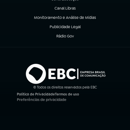
(abre em nova aba)
Canal Libras
(abre em nova aba)
Monitoramento e Análise de Mídias
(abre em nova aba)
Publicidade Legal
(abre em nova aba)
Rádio Gov
(abre em nova aba)
© Todos os direitos reservados pela EBC
Política de Privacidade
Termos de uso
(abre em nova aba)
(abre em nova aba)
Preferências de privacidade