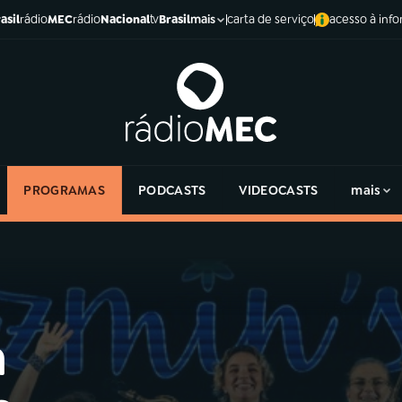
asil
rádio
MEC
rádio
Nacional
tv
Brasil
carta de serviço
acesso à inf
mais
PROGRAMAS
PODCASTS
VIDEOCASTS
mais
a