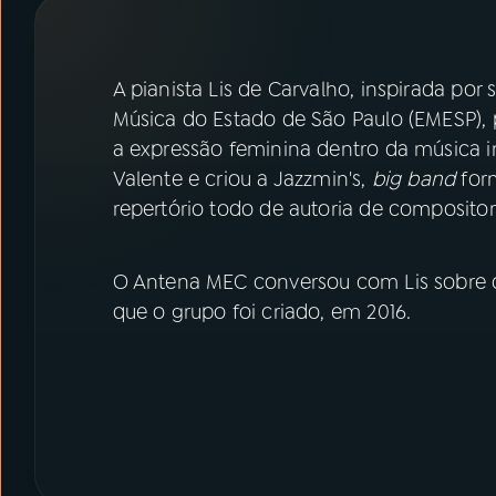
07
ÚLTIMAS
08
PRÊMIO RÁDIO MEC
A pianista Lis de Carvalho, inspirada po
Música do Estado de São Paulo (EMESP), 
a expressão feminina dentro da música in
ACOMPANHE A RÁDIO MEC
Valente e criou a Jazzmin's,
big band
for
YouTube
Facebook
repertório todo de autoria de composito
Instagram
X
O Antena MEC conversou com Lis sobre o
que o grupo foi criado, em 2016.
TikTok