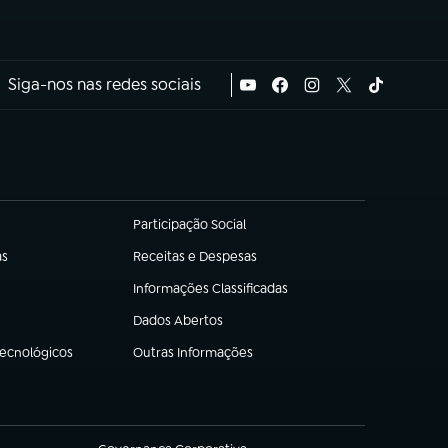
Siga-nos nas redes sociais
Participação Social
(abre em nova aba)
as
Receitas e Despesas
(abre em nova aba)
Informações Classificadas
(abre em nova aba)
Dados Abertos
(abre em nova aba)
Tecnológicos
Outras Informações
(abre em nova aba)