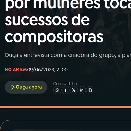
por mulheres toc
MEC
sucessos de
01
INÍCIO
compositoras
02
A RÁDIO
Ouça a entrevista com a criadora do grupo, a pian
03
PROGRAMAÇÃO
09/06/2023, 21:00
NO AR EM
04
PROGRAMAS
Compartilhe
Ouça agora
05
PODCASTS
06
VIDEOCASTS