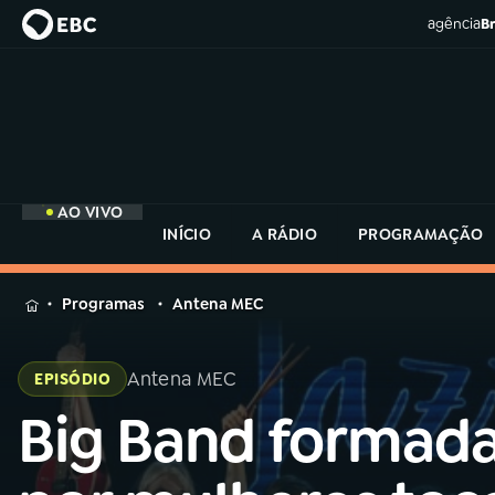
agência
Br
AO VIVO
INÍCIO
A RÁDIO
PROGRAMAÇÃO
MENU
Programas
Antena MEC
Buscar
na
Antena MEC
EPISÓDIO
Rádio
Buscar
MEC
Big Band formad
Buscar
na
Rádio
Início
AO VIVO