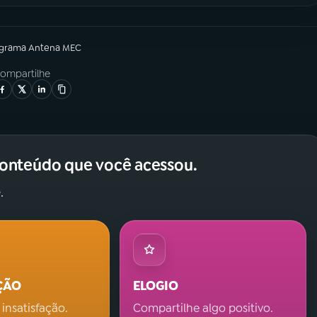
ograma
Antena MEC
ompartilhe
conteúdo que você acessou.
.
ÇÃO
ELOGIO
 insatisfação.
Compartilhe algo positivo.