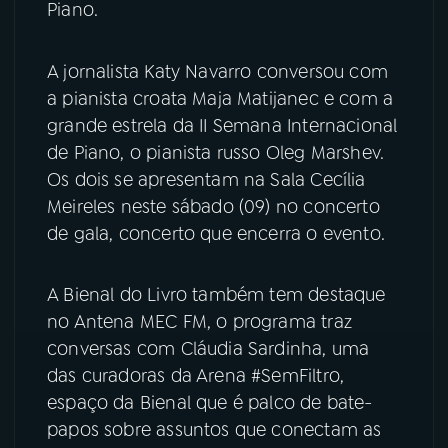
Piano.
YouTube
Facebook
A jornalista Katy Navarro conversou com
Instagram
X
a pianista croata Maja Matijanec e com a
grande estrela da II Semana Internacional
TikTok
de Piano, o pianista russo Oleg Marshev.
Os dois se apresentam na Sala Cecília
Meireles neste sábado (09) no concerto
de gala, concerto que encerra o evento.
A Bienal do Livro também tem destaque
no Antena MEC FM, o programa traz
conversas com Cláudia Sardinha, uma
das curadoras da Arena #SemFiltro,
espaço da Bienal que é palco de bate-
papos sobre assuntos que conectam as