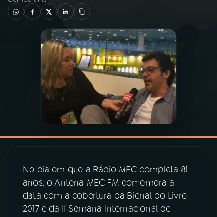
03
PROGRAMAÇÃO
04
PROGRAMAS
05
PODCASTS
06
VIDEOCASTS
07
ÚLTIMAS
No dia em que a Rádio MEC completa 81
anos, o Antena MEC FM comemora a
08
PRÊMIO RÁDIO MEC
data com a cobertura da Bienal do Livro
2017 e da II Semana Internacional de
ACOMPANHE A RÁDIO MEC