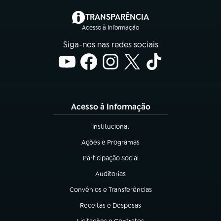
(abre em nova aba)
TRANSPARÊNCIA
Acesso à Informação
Siga-nos nas redes sociais
Acesso à Informação
Institucional
(abre em nova aba)
Ações e Programas
(abre em nova aba)
Participação Social
(abre em nova aba)
Auditorias
(abre em nova aba)
Convênios e Transferências
(abre em nova aba)
Receitas e Despesas
(abre em nova aba)