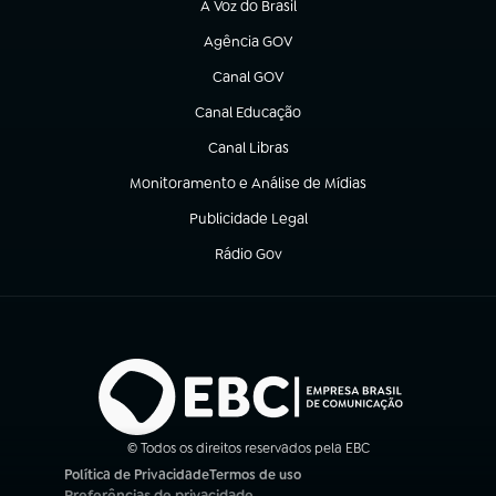
A Voz do Brasil
(abre em nova aba)
Agência GOV
(abre em nova aba)
Canal GOV
(abre em nova aba)
Canal Educação
(abre em nova aba)
Canal Libras
(abre em nova aba)
Monitoramento e Análise de Mídias
(abre em nova aba)
Publicidade Legal
(abre em nova aba)
Rádio Gov
(abre em nova aba)
© Todos os direitos reservados pela EBC
Política de Privacidade
Termos de uso
(abre em nova aba)
(abre em nova aba)
Preferências de privacidade