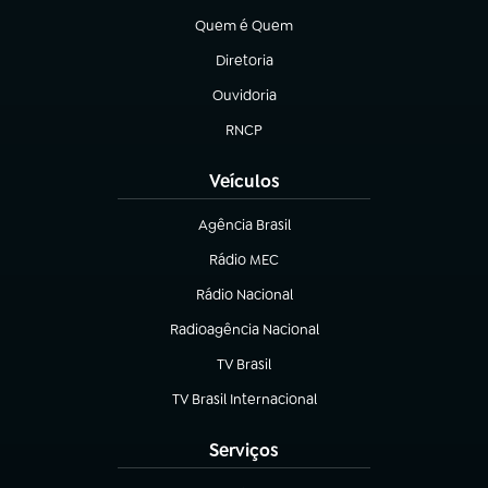
Quem é Quem
(abre em nova aba)
Diretoria
(abre em nova aba)
Ouvidoria
(abre em nova aba)
RNCP
(abre em nova aba)
Veículos
Agência Brasil
(abre em nova aba)
Rádio MEC
Rádio Nacional
(abre em nova aba)
Radioagência Nacional
(abre em nova aba)
TV Brasil
(abre em nova aba)
TV Brasil Internacional
(abre em nova aba)
Serviços