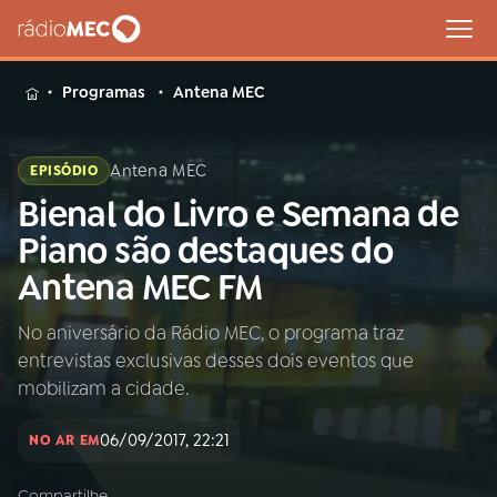
MENU
Programas
Antena MEC
Antena MEC
EPISÓDIO
Bienal do Livro e Semana de
Buscar
na
Piano são destaques do
Rádio
Buscar
Antena MEC FM
MEC
No aniversário da Rádio MEC, o programa traz
Início
AO VIVO
entrevistas exclusivas desses dois eventos que
mobilizam a cidade.
01
INÍCIO
06/09/2017, 22:21
NO AR EM
02
A RÁDIO
Compartilhe