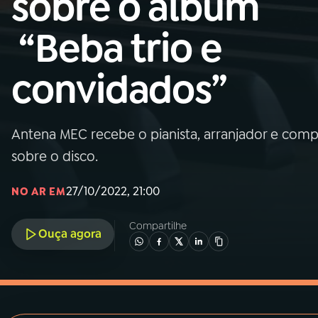
sobre o álbum
MEC
“Beba trio e
01
INÍCIO
convidados”
02
A RÁDIO
Antena MEC recebe o pianista, arranjador e comp
03
PROGRAMAÇÃO
sobre o disco.
04
PROGRAMAS
27/10/2022, 21:00
NO AR EM
Compartilhe
05
PODCASTS
Ouça agora
06
VIDEOCASTS