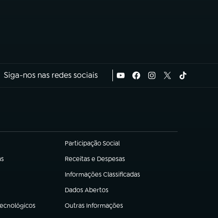
Siga-nos nas redes sociais
Participação Social
(abre em nova aba)
as
Receitas e Despesas
(abre em nova aba)
Informações Classificadas
(abre em nova aba)
Dados Abertos
(abre em nova aba)
Tecnológicos
Outras Informações
(abre em nova aba)