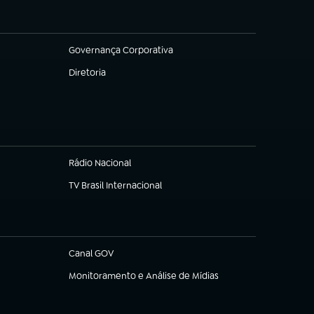
Governança Corporativa
(abre em nova aba)
Diretoria
(abre em nova aba)
Rádio Nacional
(abre em nova aba)
TV Brasil Internacional
(abre em nova aba)
Canal GOV
(abre em nova aba)
Monitoramento e Análise de Mídias
(abre em nova aba)