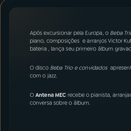
07
ÚLTIMAS
08
PRÊMIO RÁDIO MEC
Após excursionar pela Europa, o
Beba Tri
piano, composições e arranjos Victor Ku
ACOMPANHE A RÁDIO MEC
bateria , lança seu primeiro álbum gravad
YouTube
Facebook
O disco
Beba Trio e convidados
apresenta
Instagram
X
com o jazz.
TikTok
O
Antena MEC
recebe o pianista, arranj
conversa sobre o álbum.