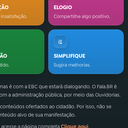
ÇÃO
ELOGIO
 insatisfação.
Compartilhe algo positivo.
ÇÃO
SIMPLIFIQUE
dido.
Sugira melhorias.
 mas é com a EBC que estará dialogando. O Fala.BR é
m a administração pública, por meio das Ouvidorias.
 conteúdos ofertados ao cidadão. Por isso, não se
onteúdo alvo de sua manifestação.
Clique aqui
, acesse a página completa
.