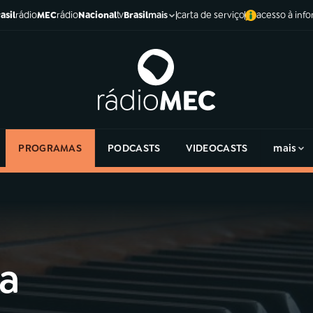
asil
rádio
MEC
rádio
Nacional
tv
Brasil
carta de serviço
acesso à inf
mais
PROGRAMAS
PODCASTS
VIDEOCASTS
mais
la