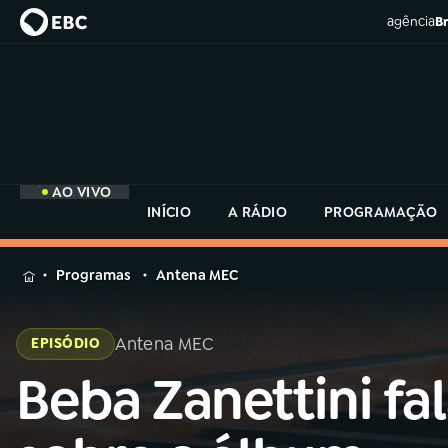
agência
Br
AO VIVO
INÍCIO
A RÁDIO
PROGRAMAÇÃO
MENU
Programas
Antena MEC
Buscar
na
Antena MEC
EPISÓDIO
Rádio
Buscar
MEC
Beba Zanettini fa
Buscar
na
Rádio
Início
AO VIVO