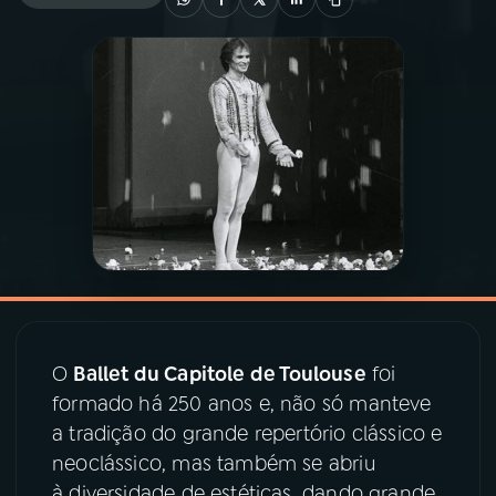
03
PROGRAMAÇÃO
04
PROGRAMAS
05
PODCASTS
06
VIDEOCASTS
07
ÚLTIMAS
O
Ballet du Capitole de Toulouse
foi
formado há 250 anos e, não só manteve
08
PRÊMIO RÁDIO MEC
a tradição do grande repertório clássico e
neoclássico, mas também se abriu
à diversidade de estéticas, dando grande
ACOMPANHE A RÁDIO MEC