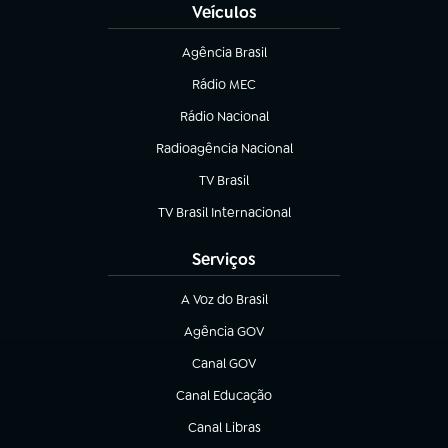
Veículos
Agência Brasil
(abre em nova aba)
Rádio MEC
Rádio Nacional
(abre em nova aba)
Radioagência Nacional
(abre em nova aba)
TV Brasil
(abre em nova aba)
TV Brasil Internacional
(abre em nova aba)
Serviços
A Voz do Brasil
(abre em nova aba)
Agência GOV
(abre em nova aba)
Canal GOV
(abre em nova aba)
Canal Educação
(abre em nova aba)
Canal Libras
(abre em nova aba)