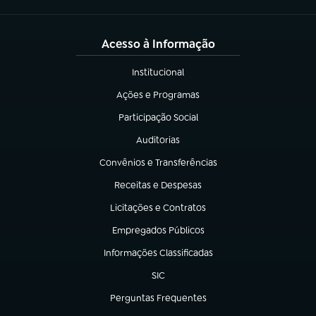
Acesso à Informação
Institucional
(abre em nova aba)
Ações e Programas
(abre em nova aba)
Participação Social
(abre em nova aba)
Auditorias
(abre em nova aba)
Convênios e Transferências
(abre em nova aba)
Receitas e Despesas
(abre em nova aba)
Licitações e Contratos
(abre em nova aba)
Empregados Públicos
(abre em nova aba)
Informações Classificadas
(abre em nova aba)
SIC
(abre em nova aba)
Perguntas Frequentes
(abre em nova aba)