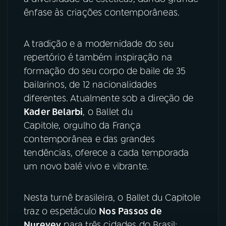
ênfase às criações contemporâneas.
YouTube
Facebook
A tradição e a modernidade do seu
Instagram
X
repertório é também inspiração na
formação do seu corpo de baile de 35
TikTok
bailarinos, de 12 nacionalidades
diferentes. Atualmente sob a direção de
Kader Belarbi
, o Ballet du
Capitole, orgulho da França
contemporânea e das grandes
tendências, oferece a cada temporada
um novo balé vivo e vibrante.
Nesta turnê brasileira, o Ballet du Capitole
traz o espetáculo
Nos Passos de
Nureyev
para três cidades do Brasil: