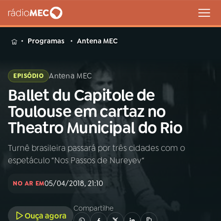
MENU
Programas
Antena MEC
Antena MEC
EPISÓDIO
Ballet du Capitole de
Buscar
na
Toulouse em cartaz no
Rádio
Buscar
Theatro Municipal do Rio
MEC
Turnê brasileira passará por três cidades com o
Início
AO VIVO
espetáculo “Nos Passos de Nureyev“
01
INÍCIO
05/04/2018, 21:10
NO AR EM
Compartilhe
02
A RÁDIO
Ouça agora