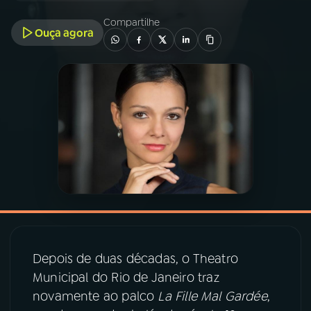
Compartilhe
Ouça agora
03
PROGRAMAÇÃO
04
PROGRAMAS
05
PODCASTS
06
VIDEOCASTS
07
ÚLTIMAS
Depois de duas décadas, o Theatro
08
PRÊMIO RÁDIO MEC
Municipal do Rio de Janeiro traz
novamente ao palco
La Fille Mal Gardée
,
ACOMPANHE A RÁDIO MEC