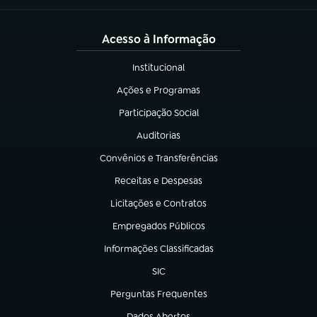
Acesso à Informação
Institucional
(abre em nova aba)
Ações e Programas
(abre em nova aba)
Participação Social
(abre em nova aba)
Auditorias
(abre em nova aba)
Convênios e Transferências
(abre em nova aba)
Receitas e Despesas
(abre em nova aba)
Licitações e Contratos
(abre em nova aba)
Empregados Públicos
(abre em nova aba)
Informações Classificadas
(abre em nova aba)
SIC
(abre em nova aba)
Perguntas Frequentes
(abre em nova aba)
Dados Abertos