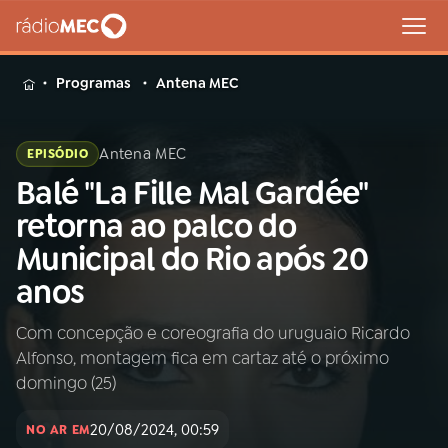
MENU
Programas
Antena MEC
Antena MEC
EPISÓDIO
Balé "La Fille Mal Gardée"
Buscar
na
retorna ao palco do
Rádio
Buscar
Municipal do Rio após 20
MEC
anos
Início
AO VIVO
Com concepção e coreografia do uruguaio Ricardo
Alfonso, montagem fica em cartaz até o próximo
01
INÍCIO
domingo (25)
20/08/2024, 00:59
02
A RÁDIO
NO AR EM