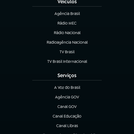
Veículos
Agência Brasil
(abre em nova aba)
Rádio MEC
Rádio Nacional
(abre em nova aba)
Radioagência Nacional
(abre em nova aba)
TV Brasil
(abre em nova aba)
TV Brasil Internacional
(abre em nova aba)
Serviços
A Voz do Brasil
(abre em nova aba)
Agência GOV
(abre em nova aba)
Canal GOV
(abre em nova aba)
Canal Educação
(abre em nova aba)
Canal Libras
(abre em nova aba)