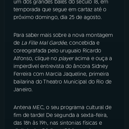
um dos grandes balés do século 18, em
temporada que segue em cartaz até o
YouTube
Facebook
próximo domingo, dia 25 de agosto.
Instagram
X
Para saber mais sobre a nova montagem
TikTok
de
La Fille Mal Gardée
, concebida e
coreografada pelo uruguaio Ricardo
Alfonso, clique no
player
acima e ouça a
imperdível entrevista do âncora Sidney
Ferreira com Marcia Jaqueline, primeira
bailarina do Theatro Municipal do Rio de
Janeiro.
Antena MEC, o seu programa cultural de
fim de tarde! De segunda a sexta-feira,
das 18h às 19h, nas sintonias físicas e