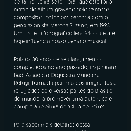
certamente irá se lembrar que este foi o
nome do álbum gravado pelo cantor e
YouTube
Facebook
compositor Lenine em parceria com o
percussionista Marcos Suzano, em 1993.
Instagram
X
Um projeto fonográfico lendário, que até
hoje influencia nosso cenário musical.
TikTok
Pois os 30 anos de seu lançamento,
completados no ano passado, inspiraram
Badi Assad e a Orquestra Mundana
Refugi, formada por músicos imigrantes e
refugiados de diversas partes do Brasil e
do mundo, a promover uma autêntica e
completa releitura de "Olho de Peixe".
Para saber mais detalhes dessa