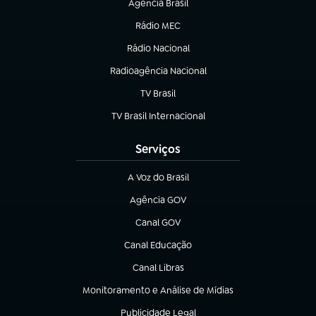
Agência Brasil
(abre em nova aba)
Rádio MEC
Rádio Nacional
(abre em nova aba)
Radioagência Nacional
(abre em nova aba)
TV Brasil
(abre em nova aba)
TV Brasil Internacional
(abre em nova aba)
Serviços
A Voz do Brasil
(abre em nova aba)
Agência GOV
(abre em nova aba)
Canal GOV
(abre em nova aba)
Canal Educação
(abre em nova aba)
Canal Libras
(abre em nova aba)
Monitoramento e Análise de Mídias
(abre em nova aba)
Publicidade Legal