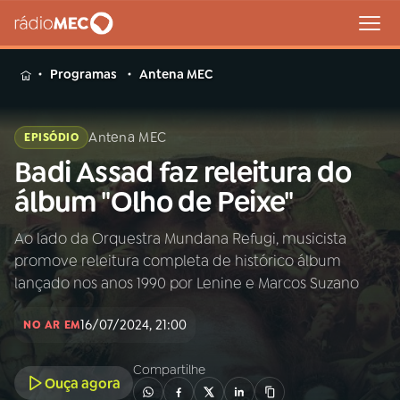
MENU
Programas
Antena MEC
Antena MEC
EPISÓDIO
Badi Assad faz releitura do
Buscar
na
álbum "Olho de Peixe"
Rádio
Buscar
MEC
Ao lado da Orquestra Mundana Refugi, musicista
promove releitura completa de histórico álbum
Início
AO VIVO
lançado nos anos 1990 por Lenine e Marcos Suzano
16/07/2024, 21:00
01
INÍCIO
NO AR EM
Compartilhe
Ouça agora
02
A RÁDIO