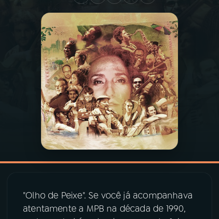
03
PROGRAMAÇÃO
04
PROGRAMAS
05
PODCASTS
06
VIDEOCASTS
07
ÚLTIMAS
08
PRÊMIO RÁDIO MEC
"Olho de Peixe". Se você já acompanhava
atentamente a MPB na década de 1990,
ACOMPANHE A RÁDIO MEC