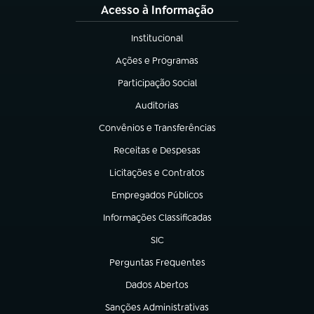
Acesso à Informação
Institucional
(abre em nova aba)
Ações e Programas
(abre em nova aba)
Participação Social
(abre em nova aba)
Auditorias
(abre em nova aba)
Convênios e Transferências
(abre em nova aba)
Receitas e Despesas
(abre em nova aba)
Licitações e Contratos
(abre em nova aba)
Empregados Públicos
(abre em nova aba)
Informações Classificadas
(abre em nova aba)
SIC
(abre em nova aba)
Perguntas Frequentes
(abre em nova aba)
Dados Abertos
(abre em nova aba)
Sanções Administrativas
(abre em nova aba)