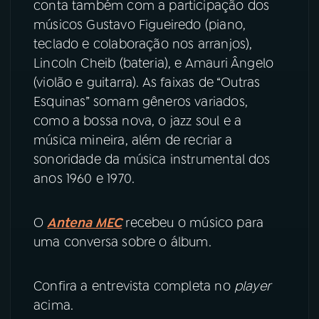
conta também com a participação dos
músicos Gustavo Figueiredo (piano,
YouTube
Facebook
teclado e colaboração nos arranjos),
Lincoln Cheib (bateria), e Amauri Ângelo
Instagram
X
(violão e guitarra). As faixas de “Outras
Esquinas” somam gêneros variados,
TikTok
como a bossa nova, o jazz soul e a
música mineira, além de recriar a
sonoridade da música instrumental dos
anos 1960 e 1970.
O
Antena MEC
recebeu o músico para
uma conversa sobre o álbum.
Confira a entrevista completa no
player
acima.