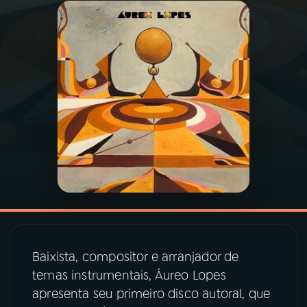
03
PROGRAMAÇÃO
04
PROGRAMAS
05
PODCASTS
06
VIDEOCASTS
07
ÚLTIMAS
Baixista, compositor e arranjador de
08
PRÊMIO RÁDIO MEC
temas instrumentais, Áureo Lopes
apresenta seu primeiro disco autoral, que
ACOMPANHE A RÁDIO MEC