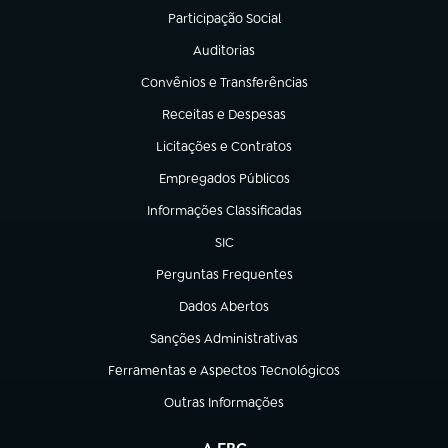
Participação Social
(abre em nova aba)
Auditorias
(abre em nova aba)
Convênios e Transferências
(abre em nova aba)
Receitas e Despesas
(abre em nova aba)
Licitações e Contratos
(abre em nova aba)
Empregados Públicos
(abre em nova aba)
Informações Classificadas
(abre em nova aba)
SIC
(abre em nova aba)
Perguntas Frequentes
(abre em nova aba)
Dados Abertos
(abre em nova aba)
Sanções Administrativas
(abre em nova aba)
Ferramentas e Aspectos Tecnológicos
(abre em nova aba)
Outras Informações
(abre em nova aba)