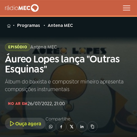
MENU
Programas
Antena MEC
Antena MEC
EPISÓDIO
Áureo Lopes lança "Outras
Buscar
na
Esquinas"
Rádio
Buscar
MEC
Álbum do baixista e compositor mineiro apresenta
composições instrumentais
Início
AO VIVO
26/07/2022, 21:00
NO AR EM
01
INÍCIO
Compartilhe
Ouça agora
02
A RÁDIO