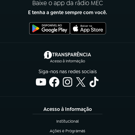
Baixe o app da rádio MEC
E tenha a gente sempre com você.
(abre em nova aba)
TRANSPARÊNCIA
Acesso à Informação
Siga-nos nas redes sociais
Acesso à Informação
Institucional
(abre em nova aba)
Ações e Programas
(abre em nova aba)