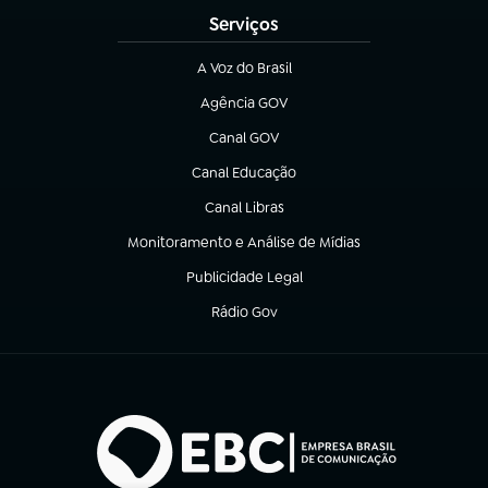
Serviços
A Voz do Brasil
(abre em nova aba)
Agência GOV
(abre em nova aba)
Canal GOV
(abre em nova aba)
Canal Educação
(abre em nova aba)
Canal Libras
(abre em nova aba)
Monitoramento e Análise de Mídias
(abre em nova aba)
Publicidade Legal
(abre em nova aba)
Rádio Gov
(abre em nova aba)