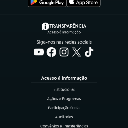
(abre em nova aba)
TRANSPARÊNCIA
Acesso à Informação
Siga-nos nas redes sociais
Acesso à Informação
Institucional
(abre em nova aba)
Ações e Programas
(abre em nova aba)
Participação Social
(abre em nova aba)
Auditorias
(abre em nova aba)
Convênios e Transferências
(abre em nova aba)