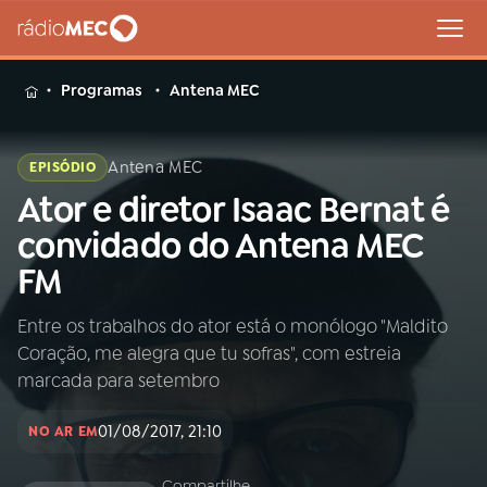
MENU
Programas
Antena MEC
Antena MEC
EPISÓDIO
Ator e diretor Isaac Bernat é
Buscar
na
convidado do Antena MEC
Rádio
Buscar
FM
MEC
Entre os trabalhos do ator está o monólogo "Maldito
Início
AO VIVO
Coração, me alegra que tu sofras", com estreia
marcada para setembro
01
INÍCIO
01/08/2017, 21:10
NO AR EM
02
A RÁDIO
Compartilhe