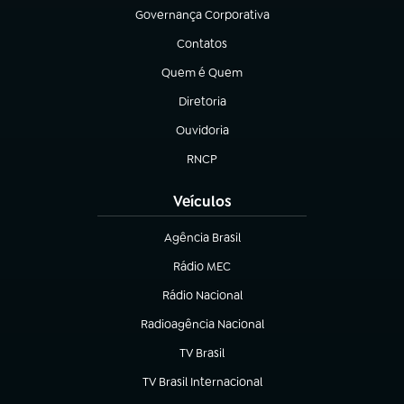
Governança Corporativa
(abre em nova aba)
Contatos
(abre em nova aba)
Quem é Quem
(abre em nova aba)
Diretoria
(abre em nova aba)
Ouvidoria
(abre em nova aba)
RNCP
(abre em nova aba)
Veículos
Agência Brasil
(abre em nova aba)
Rádio MEC
Rádio Nacional
(abre em nova aba)
Radioagência Nacional
(abre em nova aba)
TV Brasil
(abre em nova aba)
TV Brasil Internacional
(abre em nova aba)