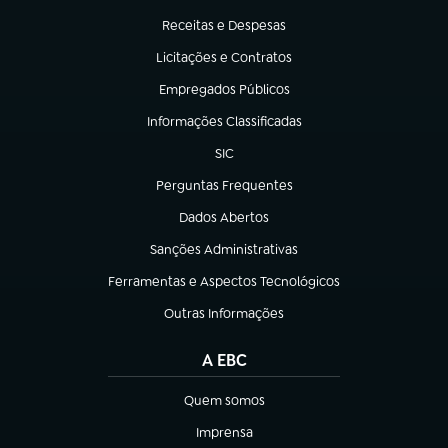
Receitas e Despesas
(abre em nova aba)
Licitações e Contratos
(abre em nova aba)
Empregados Públicos
(abre em nova aba)
Informações Classificadas
(abre em nova aba)
SIC
(abre em nova aba)
Perguntas Frequentes
(abre em nova aba)
Dados Abertos
(abre em nova aba)
Sanções Administrativas
(abre em nova aba)
Ferramentas e Aspectos Tecnológicos
(abre em nova aba)
Outras Informações
(abre em nova aba)
A EBC
Quem somos
(abre em nova aba)
Imprensa
(abre em nova aba)