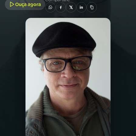
Ouça agora
03
PROGRAMAÇÃO
04
PROGRAMAS
05
PODCASTS
06
VIDEOCASTS
07
ÚLTIMAS
08
PRÊMIO RÁDIO MEC
ACOMPANHE A RÁDIO MEC