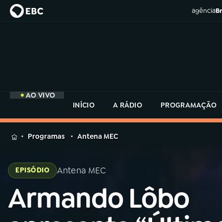
agência
Br
AO VIVO
INÍCIO
A RÁDIO
PROGRAMAÇÃO
MENU
Programas
Antena MEC
Buscar
na
Antena MEC
EPISÓDIO
Rádio
Buscar
MEC
Armando Lôbo
Buscar
na
Rádio
Início
AO VIVO