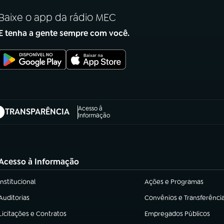
Baixe o app da rádio MEC
E tenha a gente sempre com você.
Acesso à
TRANSPARÊNCIA
abre em nova aba)
Informação
Acesso à Informação
Institucional
Ações e Programas
(abre em nova aba)
(abre em nova aba)
Auditorias
Convênios e Transferênci
(abre em nova aba)
(abre em nova aba)
Licitações e Contratos
Empregados Públicos
(abre em nova aba)
(abre em nova aba)