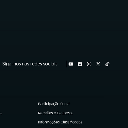
Siga-nos nas redes sociais
Participação Social
(abre em nova aba)
as
Receitas e Despesas
(abre em nova aba)
Informações Classificadas
(abre em nova aba)