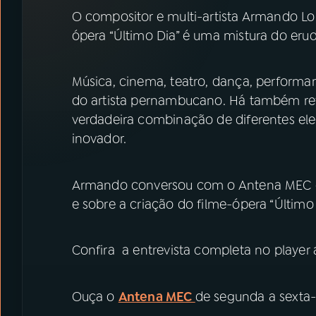
07
ÚLTIMAS
O compositor e multi-artista Armando Lo
ópera “Último Dia” é uma mistura do eru
08
PRÊMIO RÁDIO MEC
Música, cinema, teatro, dança, performa
ACOMPANHE A RÁDIO MEC
do artista pernambucano. Há também ref
verdadeira combinação de diferentes e
YouTube
Facebook
inovador.
Instagram
X
Armando conversou com o Antena MEC e 
TikTok
e sobre a criação do filme-ópera “Último
Confira a entrevista completa no player 
Ouça o
Antena MEC
de segunda a sexta-f