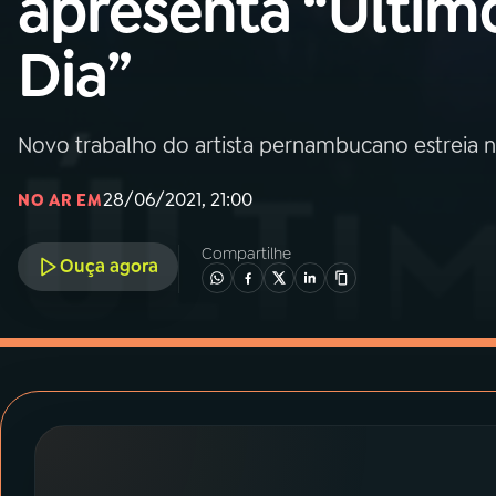
apresenta “Últim
MEC
Dia”
01
INÍCIO
02
A RÁDIO
Novo trabalho do artista pernambucano estreia n
28/06/2021, 21:00
NO AR EM
03
PROGRAMAÇÃO
Compartilhe
Ouça agora
04
PROGRAMAS
05
PODCASTS
06
VIDEOCASTS