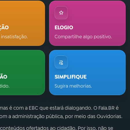
ÇÃO
ELOGIO
 insatisfação.
Compartilhe algo positivo.
ÇÃO
SIMPLIFIQUE
dido.
Sugira melhorias.
 mas é com a EBC que estará dialogando. O Fala.BR é
m a administração pública, por meio das Ouvidorias.
 conteúdos ofertados ao cidadão. Por isso, não se