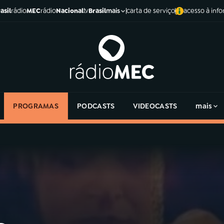
asil
rádio
MEC
rádio
Nacional
tv
Brasil
carta de serviço
acesso à inf
mais
PROGRAMAS
PODCASTS
VIDEOCASTS
mais