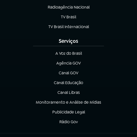
Radioagência Nacional
(abre em nova aba)
TV Brasil
(abre em nova aba)
TV Brasil Internacional
(abre em nova aba)
Serviços
A Voz do Brasil
(abre em nova aba)
Agência GOV
(abre em nova aba)
Canal GOV
(abre em nova aba)
Canal Educação
(abre em nova aba)
Canal Libras
(abre em nova aba)
Monitoramento e Análise de Mídias
(abre em nova aba)
Publicidade Legal
(abre em nova aba)
Rádio Gov
(abre em nova aba)