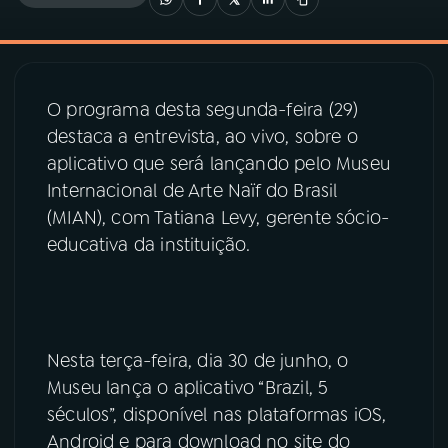
03
PROGRAMAÇÃO
O programa desta segunda-feira (29)
04
PROGRAMAS
destaca a entrevista, ao vivo, sobre o
aplicativo que será lançando pelo Museu
05
PODCASTS
Internacional de Arte Naïf do Brasil
(MIAN), com Tatiana Levy, gerente sócio-
educativa da instituição.
06
VIDEOCASTS
07
ÚLTIMAS
Nesta terça-feira, dia 30 de junho, o
08
PRÊMIO RÁDIO MEC
Museu lança o aplicativo “Brazil, 5
séculos”, disponível nas plataformas iOS,
Android e para download no site do
ACOMPANHE A RÁDIO MEC