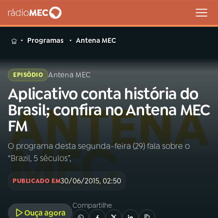
MENU
Programas
Antena MEC
Antena MEC
EPISÓDIO
Aplicativo conta história do
Buscar
na
Brasil; confira no Antena MEC
Rádio
Buscar
FM
MEC
O programa desta segunda-feira (29) fala sobre o
Início
AO VIVO
“Brazil, 5 séculos”,
01
INÍCIO
30/06/2015, 02:50
PUBLICADO EM
Compartilhe
02
A RÁDIO
Ouça agora