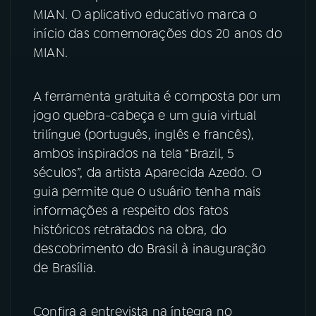
MIAN. O aplicativo educativo marca o
YouTube
Facebook
início das comemorações dos 20 anos do
MIAN.
Instagram
X
A ferramenta gratuita é composta por um
TikTok
jogo quebra-cabeça e um guia virtual
trilíngue (português, inglês e francês),
ambos inspirados na tela “Brazil, 5
séculos”, da artista Aparecida Azedo. O
guia permite que o usuário tenha mais
informações a respeito dos fatos
históricos retratados na obra, do
descobrimento do Brasil à inauguração
de Brasília.
Confira a entrevista na íntegra no