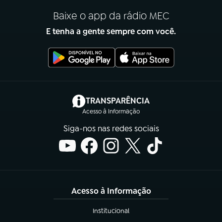
Baixe o app da rádio MEC
E tenha a gente sempre com você.
(abre em nova aba)
TRANSPARÊNCIA
Acesso à Informação
Siga-nos nas redes sociais
Acesso à Informação
Institucional
(abre em nova aba)