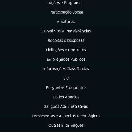
Ações e Programas
(abre em nova aba)
Participação Social
(abre em nova aba)
Auditorias
(abre em nova aba)
Convênios e Transferências
(abre em nova aba)
Receitas e Despesas
(abre em nova aba)
Licitações e Contratos
(abre em nova aba)
Empregados Públicos
(abre em nova aba)
Informações Classificadas
(abre em nova aba)
SIC
(abre em nova aba)
Perguntas Frequentes
(abre em nova aba)
Dados Abertos
(abre em nova aba)
Sanções Administrativas
(abre em nova aba)
Ferramentas e Aspectos Tecnológicos
(abre em nova aba)
Outras Informações
(abre em nova aba)