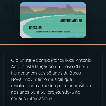
03
PROGRAMAÇÃO
04
PROGRAMAS
05
PODCASTS
06
VIDEOCASTS
O pianista e compositor carioca Antonio
Adolfo está lançando um novo CD em
homenagem aos 65 anos da Bossa
07
ÚLTIMAS
Nova, movimento musical que
revolucionou a música popular brasileira
08
PRÊMIO RÁDIO MEC
nos anos 50 e 60, projetando-a no
cenário internacional.
ACOMPANHE A RÁDIO MEC