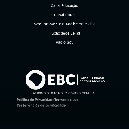
Canal Educação
(abre em nova aba)
Canal Libras
(abre em nova aba)
Monitoramento e Análise de Mídias
(abre em nova aba)
Publicidade Legal
(abre em nova aba)
Rádio Gov
(abre em nova aba)
© Todos os direitos reservados pela EBC
Política de Privacidade
Termos de uso
(abre em nova aba)
(abre em nova aba)
Preferências de privacidade