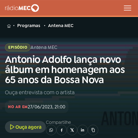
MENU
Programas
Antena MEC
Antena MEC
EPISÓDIO
Antonio Adolfo lança novo
Buscar
na
álbum em homenagem aos
Rádio
Buscar
65 anos da Bossa Nova
MEC
Ouça entrevista com o artista
Início
AO VIVO
27/06/2023, 21:00
NO AR EM
01
INÍCIO
Compartilhe
Ouça agora
02
A RÁDIO