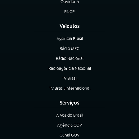
Ouvidoria
(abre em nova aba)
RNCP
(abre em nova aba)
Veículos
Agência Brasil
(abre em nova aba)
Rádio MEC
Rádio Nacional
(abre em nova aba)
Radioagência Nacional
(abre em nova aba)
TV Brasil
(abre em nova aba)
TV Brasil Internacional
(abre em nova aba)
Serviços
A Voz do Brasil
(abre em nova aba)
Agência GOV
(abre em nova aba)
Canal GOV
(abre em nova aba)