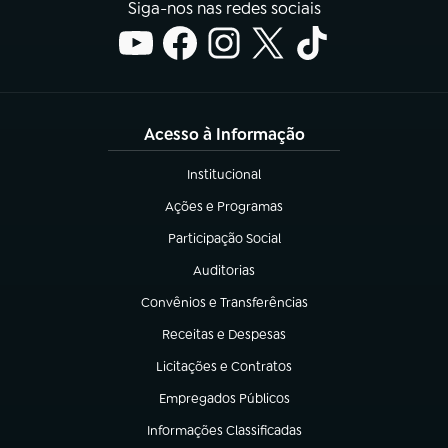
Siga-nos nas redes sociais
Acesso à Informação
Institucional
(abre em nova aba)
Ações e Programas
(abre em nova aba)
Participação Social
(abre em nova aba)
Auditorias
(abre em nova aba)
Convênios e Transferências
(abre em nova aba)
Receitas e Despesas
(abre em nova aba)
Licitações e Contratos
(abre em nova aba)
Empregados Públicos
(abre em nova aba)
Informações Classificadas
(abre em nova aba)