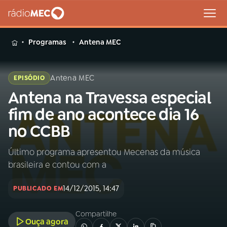
MENU
Programas
Antena MEC
Antena MEC
EPISÓDIO
Antena na Travessa especial
Buscar
na
fim de ano acontece dia 16
Rádio
Buscar
no CCBB
MEC
Último programa apresentou Mecenas da música
Início
AO VIVO
brasileira e contou com a
01
INÍCIO
14/12/2015, 14:47
PUBLICADO EM
Compartilhe
02
A RÁDIO
Ouça agora