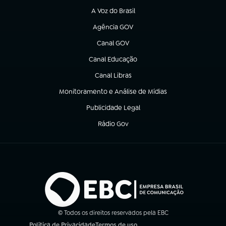
A Voz do Brasil
(abre em nova aba)
Agência GOV
(abre em nova aba)
Canal GOV
(abre em nova aba)
Canal Educação
(abre em nova aba)
Canal Libras
(abre em nova aba)
Monitoramento e Análise de Mídias
(abre em nova aba)
Publicidade Legal
(abre em nova aba)
Rádio Gov
(abre em nova aba)
© Todos os direitos reservados pela EBC
Política de Privacidade
Termos de uso