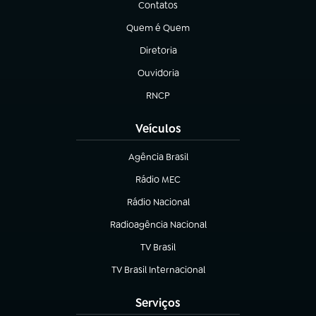
Contatos
(abre em nova aba)
Quem é Quem
(abre em nova aba)
Diretoria
(abre em nova aba)
Ouvidoria
(abre em nova aba)
RNCP
(abre em nova aba)
Veículos
Agência Brasil
(abre em nova aba)
Rádio MEC
Rádio Nacional
(abre em nova aba)
Radioagência Nacional
(abre em nova aba)
TV Brasil
(abre em nova aba)
TV Brasil Internacional
(abre em nova aba)
Serviços