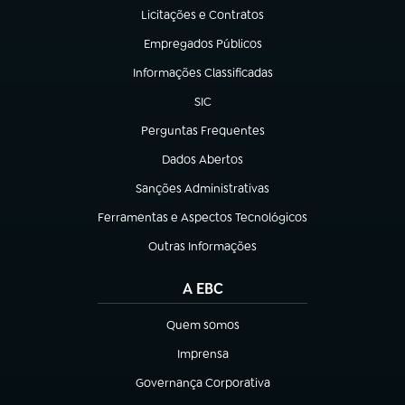
Licitações e Contratos
(abre em nova aba)
Empregados Públicos
(abre em nova aba)
Informações Classificadas
(abre em nova aba)
SIC
(abre em nova aba)
Perguntas Frequentes
(abre em nova aba)
Dados Abertos
(abre em nova aba)
Sanções Administrativas
(abre em nova aba)
Ferramentas e Aspectos Tecnológicos
(abre em nova aba)
Outras Informações
(abre em nova aba)
A EBC
Quem somos
(abre em nova aba)
Imprensa
(abre em nova aba)
Governança Corporativa
(abre em nova aba)