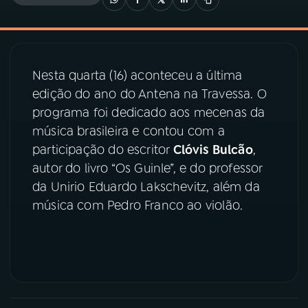
03
PROGRAMAÇÃO
Nesta quarta (16) aconteceu a última
04
PROGRAMAS
edição do ano do Antena na Travessa. O
programa foi dedicado aos mecenas da
05
PODCASTS
música brasileira e contou com a
participação do escritor
Clóvis Bulcão
,
autor do livro “Os Guinle”, e do professor
06
VIDEOCASTS
da Unirio Eduardo Lakschevitz, além da
música com Pedro Franco ao violão.
07
ÚLTIMAS
08
PRÊMIO RÁDIO MEC
ACOMPANHE A RÁDIO MEC