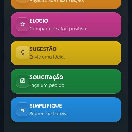
Registre sua insatisfação.
ELOGIO
Compartilhe algo positivo.
SUGESTÃO
Envie uma ideia.
SOLICITAÇÃO
Faça um pedido.
SIMPLIFIQUE
Sugira melhorias.