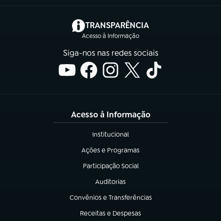
(abre em nova aba)
TRANSPARÊNCIA
Acesso à Informação
Siga-nos nas redes sociais
Acesso à Informação
Institucional
(abre em nova aba)
Ações e Programas
(abre em nova aba)
Participação Social
(abre em nova aba)
Auditorias
(abre em nova aba)
Convênios e Transferências
(abre em nova aba)
Receitas e Despesas
(abre em nova aba)