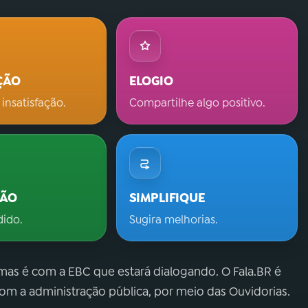
ÇÃO
ELOGIO
 insatisfação.
Compartilhe algo positivo.
ÇÃO
SIMPLIFIQUE
dido.
Sugira melhorias.
 mas é com a EBC que estará dialogando. O Fala.BR é
m a administração pública, por meio das Ouvidorias.