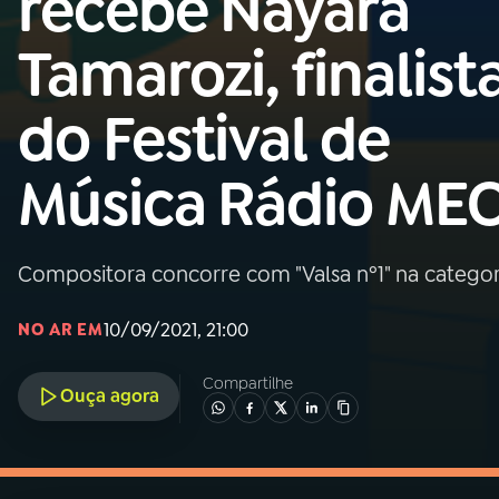
recebe Nayara
MEC
Tamarozi, finalist
01
INÍCIO
do Festival de
02
A RÁDIO
Música Rádio ME
03
PROGRAMAÇÃO
Compositora concorre com "Valsa nº1" na categori
04
PROGRAMAS
10/09/2021, 21:00
NO AR EM
05
PODCASTS
Compartilhe
Ouça agora
06
VIDEOCASTS