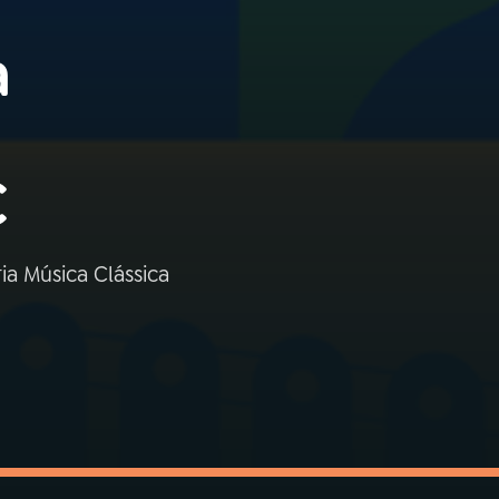
a
C
a Música Clássica