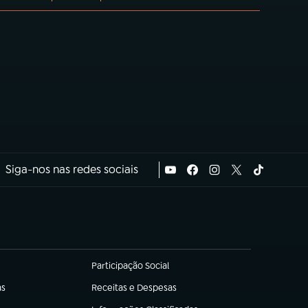
Siga-nos nas redes sociais
Participação Social
(abre em nova aba)
as
Receitas e Despesas
(abre em nova aba)