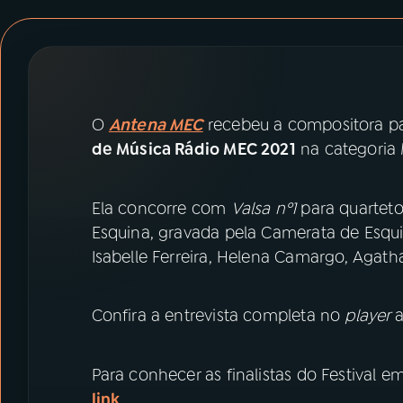
07
ÚLTIMAS
08
PRÊMIO RÁDIO MEC
O
Antena MEC
recebeu a compositora pa
ACOMPANHE A RÁDIO MEC
de Música Rádio MEC 2021
na categoria 
YouTube
Facebook
Ela concorre com
Valsa nº1
para quarteto
Instagram
X
Esquina, gravada pela Camerata de Esqui
Isabelle Ferreira, Helena Camargo, Agath
TikTok
Confira a entrevista completa no
player
Para conhecer as finalistas do Festival e
link
.