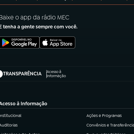
Baixe o app da rádio MEC
E tenha a gente sempre com você.
Acesso à
TRANSPARÊNCIA
abre em nova aba)
Informação
Acesso à Informação
Institucional
Ações e Programas
(abre em nova aba)
(abre em nova aba)
Auditorias
Convênios e Transferênci
(abre em nova aba)
(abre em nova aba)