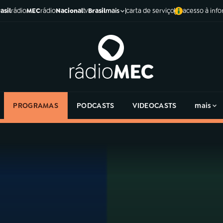
asil
rádio
MEC
rádio
Nacional
tv
Brasil
carta de serviço
acesso à inf
mais
PROGRAMAS
PODCASTS
VIDEOCASTS
mais