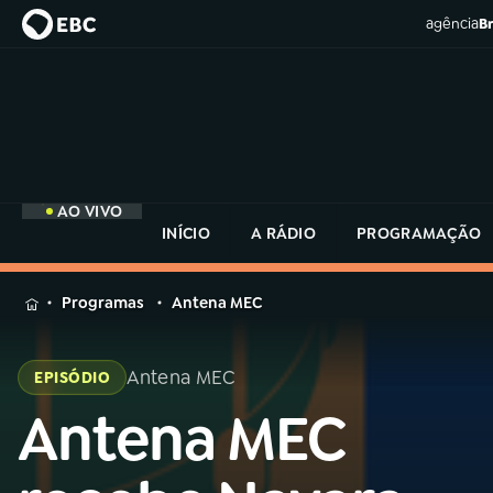
agência
Br
AO VIVO
INÍCIO
A RÁDIO
PROGRAMAÇÃO
MENU
Programas
Antena MEC
Buscar
na
Antena MEC
EPISÓDIO
Rádio
Buscar
MEC
Antena MEC
Buscar
na
Rádio
Início
AO VIVO