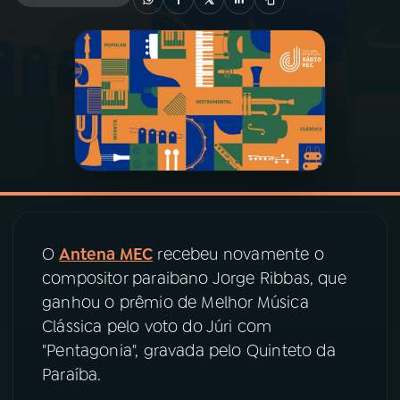
03
PROGRAMAÇÃO
04
PROGRAMAS
05
PODCASTS
06
VIDEOCASTS
O
Antena MEC
recebeu novamente o
compositor paraibano Jorge Ribbas, que
07
ÚLTIMAS
ganhou o prêmio de Melhor Música
Clássica pelo voto do Júri com
08
PRÊMIO RÁDIO MEC
"Pentagonia", gravada pelo Quinteto da
Paraíba.
ACOMPANHE A RÁDIO MEC