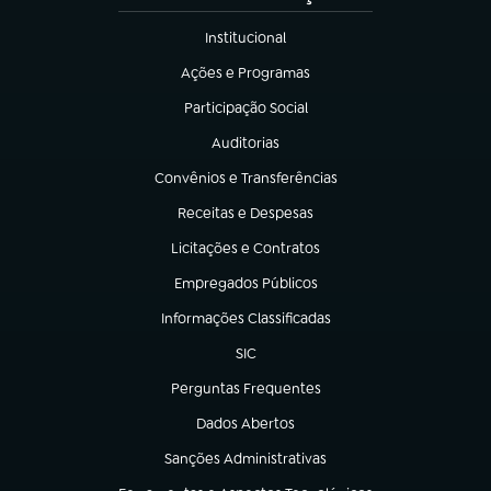
Institucional
(abre em nova aba)
Ações e Programas
(abre em nova aba)
Participação Social
(abre em nova aba)
Auditorias
(abre em nova aba)
Convênios e Transferências
(abre em nova aba)
Receitas e Despesas
(abre em nova aba)
Licitações e Contratos
(abre em nova aba)
Empregados Públicos
(abre em nova aba)
Informações Classificadas
(abre em nova aba)
SIC
(abre em nova aba)
Perguntas Frequentes
(abre em nova aba)
Dados Abertos
(abre em nova aba)
Sanções Administrativas
(abre em nova aba)