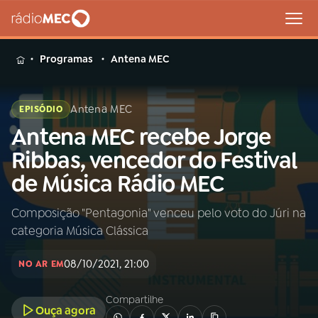
MENU
Programas
Antena MEC
Antena MEC
EPISÓDIO
Antena MEC recebe Jorge
Buscar
na
Ribbas, vencedor do Festival
Rádio
Buscar
de Música Rádio MEC
MEC
Composição "Pentagonia" venceu pelo voto do Júri na
Início
AO VIVO
categoria Música Clássica
01
INÍCIO
08/10/2021, 21:00
NO AR EM
Compartilhe
02
A RÁDIO
Ouça agora