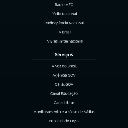
Rádio MEC
Rádio Nacional
(abre em nova aba)
Radioagência Nacional
(abre em nova aba)
TV Brasil
(abre em nova aba)
TV Brasil Internacional
(abre em nova aba)
Serviços
A Voz do Brasil
(abre em nova aba)
Agência GOV
(abre em nova aba)
Canal GOV
(abre em nova aba)
Canal Educação
(abre em nova aba)
Canal Libras
(abre em nova aba)
Monitoramento e Análise de Mídias
(abre em nova aba)
Publicidade Legal
(abre em nova aba)