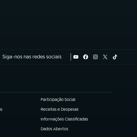
Siga-nos nas redes sociais
Participação Social
(abre em nova aba)
as
Receitas e Despesas
(abre em nova aba)
Informações Classificadas
(abre em nova aba)
Dados Abertos
(abre em nova aba)