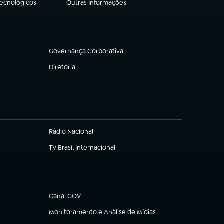
Tecnológicos
Outras Informações
(abre em nova aba)
Governança Corporativa
(abre em nova aba)
Diretoria
(abre em nova aba)
Rádio Nacional
(abre em nova aba)
TV Brasil Internacional
(abre em nova aba)
Canal GOV
(abre em nova aba)
Monitoramento e Análise de Mídias
(abre em nova aba)