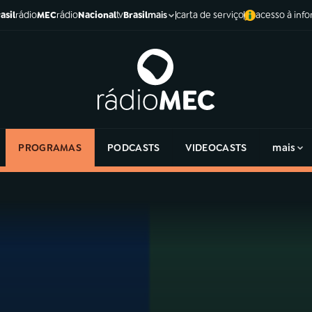
asil
rádio
MEC
rádio
Nacional
tv
Brasil
carta de serviço
acesso à inf
mais
PROGRAMAS
PODCASTS
VIDEOCASTS
mais