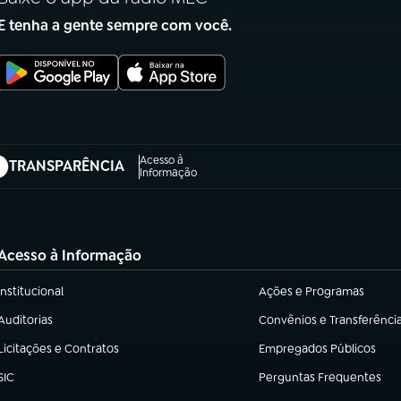
E tenha a gente sempre com você.
Acesso à
TRANSPARÊNCIA
abre em nova aba)
Informação
Acesso à Informação
Institucional
Ações e Programas
(abre em nova aba)
(abre em nova aba)
Auditorias
Convênios e Transferênci
(abre em nova aba)
(abre em nova aba)
Licitações e Contratos
Empregados Públicos
(abre em nova aba)
(abre em nova aba)
SIC
Perguntas Frequentes
(abre em nova aba)
(abre em nova aba)