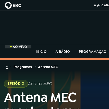
agência
Br
AO VIVO
INÍCIO
A RÁDIO
PROGRAMAÇÃO
MENU
Programas
Antena MEC
Buscar
na
Antena MEC
EPISÓDIO
Rádio
Buscar
MEC
Antena MEC
Buscar
na
Rádio
Início
AO VIVO