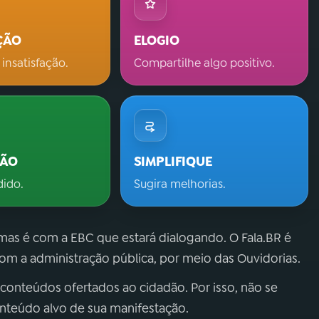
ÇÃO
ELOGIO
 insatisfação.
Compartilhe algo positivo.
ÇÃO
SIMPLIFIQUE
dido.
Sugira melhorias.
 mas é com a EBC que estará dialogando. O Fala.BR é
m a administração pública, por meio das Ouvidorias.
 conteúdos ofertados ao cidadão. Por isso, não se
onteúdo alvo de sua manifestação.