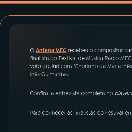
07
ÚLTIMAS
08
PRÊMIO RÁDIO MEC
ACOMPANHE A RÁDIO MEC
O
Antena MEC
recebeu o compositor cari
YouTube
Facebook
finalista do Festival de Música Rádio ME
voto do Júri com "Chorinho da Maria Inês 
Instagram
X
Inês Guimarães.
TikTok
Confira a entrevista completa no
player
Para conhecer as finalistas do Festival 