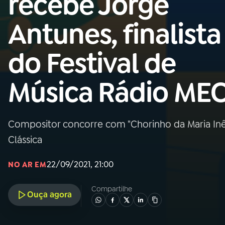
recebe Jorge
MEC
Antunes, finalista
01
INÍCIO
do Festival de
02
A RÁDIO
Música Rádio ME
03
PROGRAMAÇÃO
Compositor concorre com "Chorinho da Maria Inês
04
PROGRAMAS
Clássica
05
PODCASTS
22/09/2021, 21:00
NO AR EM
Compartilhe
Ouça agora
06
VIDEOCASTS