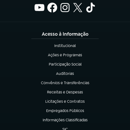
Acesso à Informação
Institucional
(abre em nova aba)
Ações e Programas
(abre em nova aba)
Participação Social
(abre em nova aba)
Auditorias
(abre em nova aba)
Convênios e Transferências
(abre em nova aba)
Receitas e Despesas
(abre em nova aba)
Licitações e Contratos
(abre em nova aba)
Empregados Públicos
(abre em nova aba)
Informações Classificadas
(abre em nova aba)
SIC