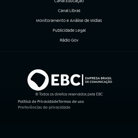
Canal Educação
(abre em nova aba)
Canal Libras
(abre em nova aba)
Monitoramento e Análise de Mídias
(abre em nova aba)
Publicidade Legal
(abre em nova aba)
Rádio Gov
(abre em nova aba)
© Todos os direitos reservados pela EBC
Política de Privacidade
Termos de uso
(abre em nova aba)
(abre em nova aba)
Preferências de privacidade