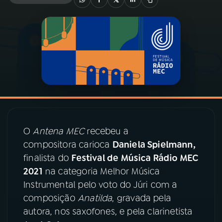
03
PROGRAMAÇÃO
04
PROGRAMAS
05
PODCASTS
06
VIDEOCASTS
O
Antena MEC
recebeu a
compositora carioca
Daniela Spielmann,
07
ÚLTIMAS
finalista do
Festival de Música Rádio MEC
2021
na categoria Melhor Música
Instrumental pelo voto do Júri com a
08
PRÊMIO RÁDIO MEC
composição
Anatilda
, gravada pela
autora, nos saxofones, e pela clarinetista
ACOMPANHE A RÁDIO MEC