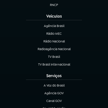
RNCP
(abre em nova aba)
Veículos
Agência Brasil
(abre em nova aba)
Rádio MEC
Rádio Nacional
(abre em nova aba)
Radioagência Nacional
(abre em nova aba)
TV Brasil
(abre em nova aba)
TV Brasil Internacional
(abre em nova aba)
Serviços
A Voz do Brasil
(abre em nova aba)
Agência GOV
(abre em nova aba)
Canal GOV
(abre em nova aba)