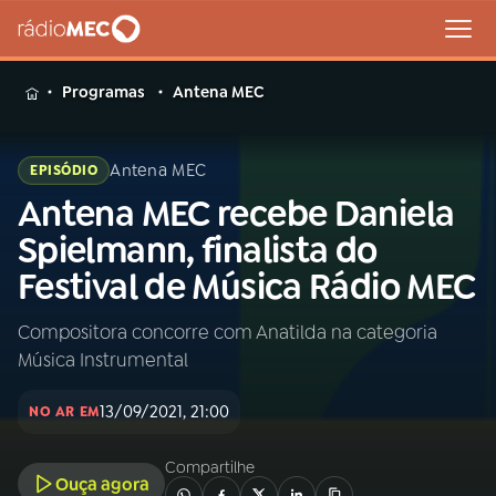
MENU
Programas
Antena MEC
Antena MEC
EPISÓDIO
Antena MEC recebe Daniela
Buscar
na
Spielmann, finalista do
Rádio
Buscar
Festival de Música Rádio MEC
MEC
Compositora concorre com Anatilda na categoria
Início
AO VIVO
Música Instrumental
01
INÍCIO
13/09/2021, 21:00
NO AR EM
Compartilhe
02
A RÁDIO
Ouça agora