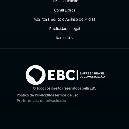
Canal Educação
(abre em nova aba)
Canal Libras
(abre em nova aba)
Monitoramento e Análise de Mídias
(abre em nova aba)
Publicidade Legal
(abre em nova aba)
Rádio Gov
(abre em nova aba)
© Todos os direitos reservados pela EBC
Política de Privacidade
Termos de uso
(abre em nova aba)
(abre em nova aba)
Preferências de privacidade