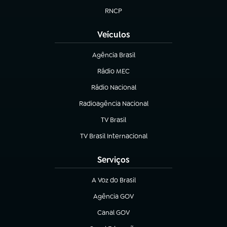
RNCP
(abre em nova aba)
Veículos
Agência Brasil
(abre em nova aba)
Rádio MEC
Rádio Nacional
(abre em nova aba)
Radioagência Nacional
(abre em nova aba)
TV Brasil
(abre em nova aba)
TV Brasil Internacional
(abre em nova aba)
Serviços
A Voz do Brasil
(abre em nova aba)
Agência GOV
(abre em nova aba)
Canal GOV
(abre em nova aba)