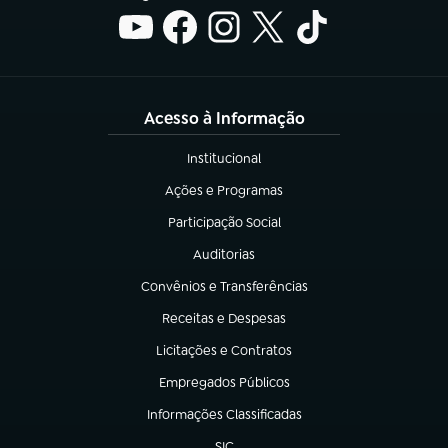
Acesso à Informação
Institucional
(abre em nova aba)
Ações e Programas
(abre em nova aba)
Participação Social
(abre em nova aba)
Auditorias
(abre em nova aba)
Convênios e Transferências
(abre em nova aba)
Receitas e Despesas
(abre em nova aba)
Licitações e Contratos
(abre em nova aba)
Empregados Públicos
(abre em nova aba)
Informações Classificadas
(abre em nova aba)
SIC