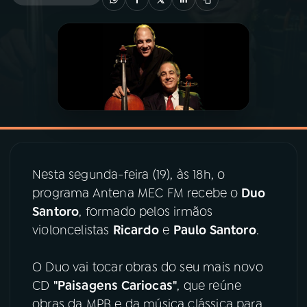
03
PROGRAMAÇÃO
04
PROGRAMAS
05
PODCASTS
06
VIDEOCASTS
Nesta segunda-feira (19), às 18h, o
programa Antena MEC FM recebe o
Duo
Santoro
, formado pelos irmãos
07
ÚLTIMAS
violoncelistas
Ricardo
e
Paulo Santoro
.
08
PRÊMIO RÁDIO MEC
O Duo vai tocar obras do seu mais novo
CD
"Paisagens Cariocas"
, que reúne
obras da MPB e da música clássica para
ACOMPANHE A RÁDIO MEC