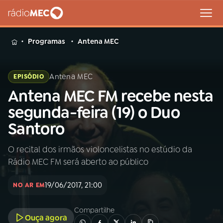
MENU
Programas
Antena MEC
Antena MEC
EPISÓDIO
Antena MEC FM recebe nesta
Buscar
na
segunda-feira (19) o Duo
Rádio
Buscar
Santoro
MEC
O recital dos irmãos violoncelistas no estúdio da
Início
AO VIVO
Rádio MEC FM será aberto ao público
01
INÍCIO
19/06/2017, 21:00
NO AR EM
Compartilhe
02
A RÁDIO
Ouça agora