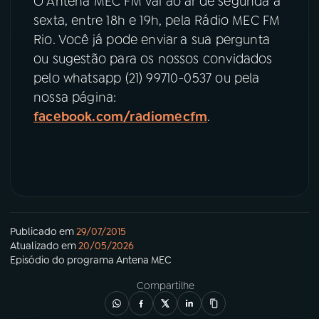
O Antena MEC FM vai ao ar de segunda a
sexta, entre 18h e 19h, pela Rádio MEC FM
YouTube
Facebook
Rio. Você já pode enviar a sua pergunta
ou sugestão para os nossos convidados
Instagram
X
pelo whatsapp (21) 99710-0537 ou pela
nossa página:
TikTok
facebook.com/radiomecfm
.
Publicado em
29/07/2015
Atualizado em
20/05/2026
Episódio
do programa
Antena MEC
Compartilhe