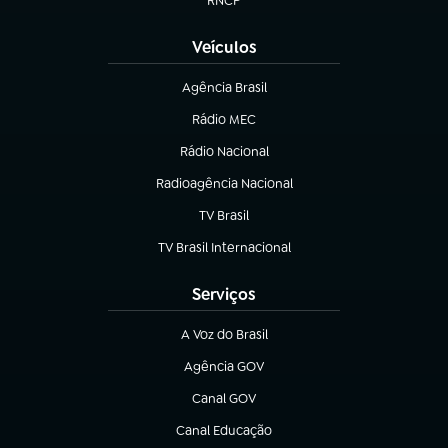
RNCP
(abre em nova aba)
Veículos
Agência Brasil
(abre em nova aba)
Rádio MEC
Rádio Nacional
(abre em nova aba)
Radioagência Nacional
(abre em nova aba)
TV Brasil
(abre em nova aba)
TV Brasil Internacional
(abre em nova aba)
Serviços
A Voz do Brasil
(abre em nova aba)
Agência GOV
(abre em nova aba)
Canal GOV
(abre em nova aba)
Canal Educação
(abre em nova aba)