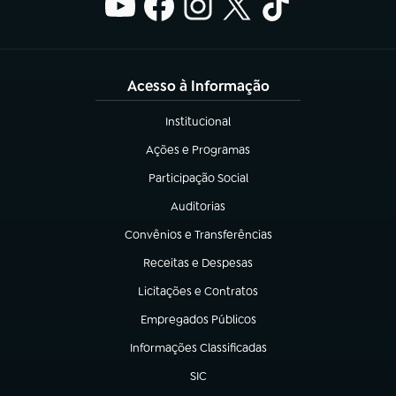
Acesso à Informação
Institucional
(abre em nova aba)
Ações e Programas
(abre em nova aba)
Participação Social
(abre em nova aba)
Auditorias
(abre em nova aba)
Convênios e Transferências
(abre em nova aba)
Receitas e Despesas
(abre em nova aba)
Licitações e Contratos
(abre em nova aba)
Empregados Públicos
(abre em nova aba)
Informações Classificadas
(abre em nova aba)
SIC
(abre em nova aba)