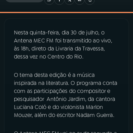
03
PROGRAMAÇÃO
Nesta quinta-feira, dia 30 de julho, o
04
PROGRAMAS
Antena MEC FM foi transmitido ao vivo,
às 18h, direto da Livraria da Travessa,
05
PODCASTS
dessa vez no Centro do Rio.
06
VIDEOCASTS
O tema desta edição é a música
inspirada na literatura. O programa conta
com as participações do compositor e
07
ÚLTIMAS
pesquisador Antônio Jardim, da cantora
Luciana Coló e do violonista Marlon
08
PRÊMIO RÁDIO MEC
Mouzer, além do escritor Nadam Guerra.
ACOMPANHE A RÁDIO MEC