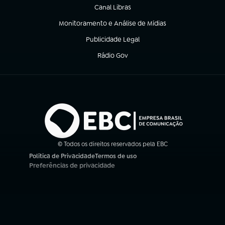
Canal Libras
(abre em nova aba)
Monitoramento e Análise de Mídias
(abre em nova aba)
Publicidade Legal
(abre em nova aba)
Rádio Gov
(abre em nova aba)
© Todos os direitos reservados pela EBC
Política de Privacidade
Termos de uso
(abre em nova aba)
(abre em nova aba)
Preferências de privacidade