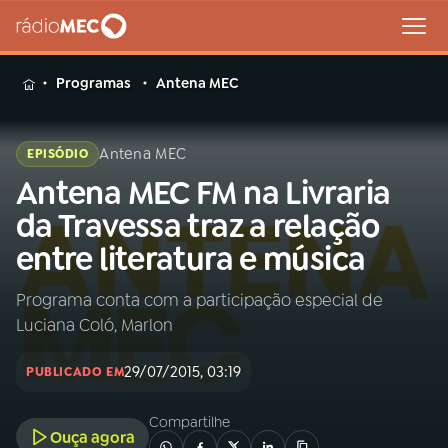
MENU
Programas
Antena MEC
Antena MEC
EPISÓDIO
Antena MEC FM na Livraria
Buscar
na
da Travessa traz a relação
Rádio
Buscar
entre literatura e música
MEC
Programa conta com a participação especial de
Início
AO VIVO
Luciana Coló, Marlon
01
INÍCIO
29/07/2015, 03:19
PUBLICADO EM
Compartilhe
02
A RÁDIO
Ouça agora