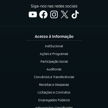
Siga-nos nas redes sociais
Acesso à Informação
Institucional
(abre em nova aba)
Ações e Programas
(abre em nova aba)
Participação Social
(abre em nova aba)
Auditorias
(abre em nova aba)
Convênios e Transferências
(abre em nova aba)
Receitas e Despesas
(abre em nova aba)
Licitações e Contratos
(abre em nova aba)
Empregados Públicos
(abre em nova aba)
Informações Classificadas