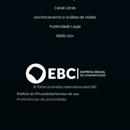
(abre em nova aba)
Canal Libras
(abre em nova aba)
Monitoramento e Análise de Mídias
(abre em nova aba)
Publicidade Legal
(abre em nova aba)
Rádio Gov
(abre em nova aba)
© Todos os direitos reservados pela EBC
Política de Privacidade
Termos de uso
(abre em nova aba)
(abre em nova aba)
Preferências de privacidade