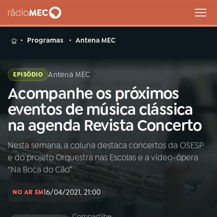
MENU
Programas
Antena MEC
Antena MEC
EPISÓDIO
Acompanhe os próximos
Buscar
na
eventos de música clássica
Rádio
Buscar
na agenda Revista Concerto
MEC
Nesta semana, a coluna destaca concertos da OSESP
Início
AO VIVO
e do projeto Orquestra nas Escolas e a vídeo-ópera
“Na Boca do Cão”
01
INÍCIO
16/04/2021, 21:00
NO AR EM
02
A RÁDIO
Compartilhe