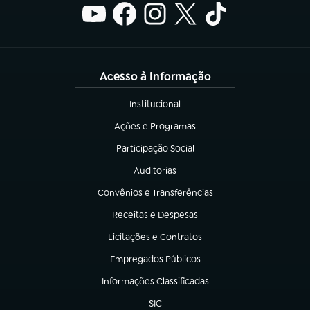
Acesso à Informação
Institucional
(abre em nova aba)
Ações e Programas
(abre em nova aba)
Participação Social
(abre em nova aba)
Auditorias
(abre em nova aba)
Convênios e Transferências
(abre em nova aba)
Receitas e Despesas
(abre em nova aba)
Licitações e Contratos
(abre em nova aba)
Empregados Públicos
(abre em nova aba)
Informações Classificadas
(abre em nova aba)
SIC
(abre em nova aba)