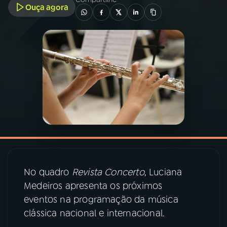
Ouça agora
03
PROGRAMAÇÃO
04
PROGRAMAS
05
PODCASTS
06
VIDEOCASTS
07
ÚLTIMAS
No quadro
Revista Concerto
, Luciana
Medeiros apresenta os próximos
08
PRÊMIO RÁDIO MEC
eventos na programação da música
clássica nacional e internacional.
ACOMPANHE A RÁDIO MEC