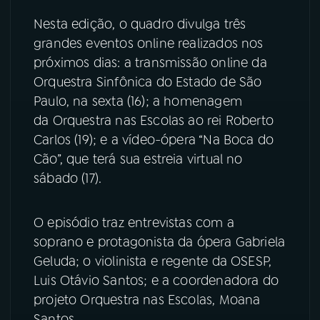
Nesta edição, o quadro divulga três
YouTube
Facebook
grandes eventos online realizados nos
próximos dias: a transmissão online da
Instagram
X
Orquestra Sinfônica do Estado de São
Paulo, na sexta (16); a homenagem
TikTok
da Orquestra nas Escolas ao rei Roberto
Carlos (19); e a vídeo-ópera “Na Boca do
Cão”, que terá sua estreia virtual no
sábado (17).
O episódio traz entrevistas com a
soprano e protagonista da ópera Gabriela
Geluda; o violinista e regente da OSESP,
Luis Otávio Santos; e a coordenadora do
projeto Orquestra nas Escolas, Moana
Santos.