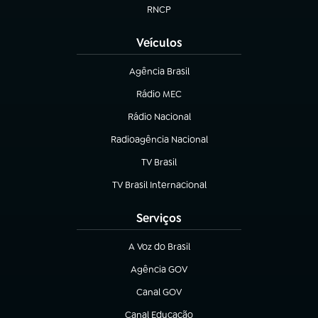
RNCP
(abre em nova aba)
Veículos
Agência Brasil
(abre em nova aba)
Rádio MEC
Rádio Nacional
(abre em nova aba)
Radioagência Nacional
(abre em nova aba)
TV Brasil
(abre em nova aba)
TV Brasil Internacional
(abre em nova aba)
Serviços
A Voz do Brasil
(abre em nova aba)
Agência GOV
(abre em nova aba)
Canal GOV
(abre em nova aba)
Canal Educação