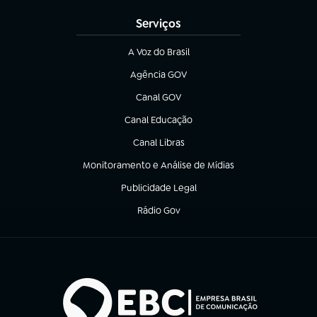
Serviços
A Voz do Brasil
(abre em nova aba)
Agência GOV
(abre em nova aba)
Canal GOV
(abre em nova aba)
Canal Educação
(abre em nova aba)
Canal Libras
(abre em nova aba)
Monitoramento e Análise de Mídias
(abre em nova aba)
Publicidade Legal
(abre em nova aba)
Rádio Gov
(abre em nova aba)