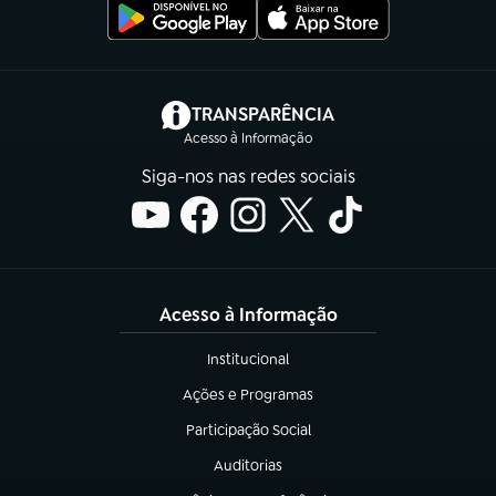
(abre em nova aba)
TRANSPARÊNCIA
Acesso à Informação
Siga-nos nas redes sociais
Acesso à Informação
Institucional
(abre em nova aba)
Ações e Programas
(abre em nova aba)
Participação Social
(abre em nova aba)
Auditorias
(abre em nova aba)