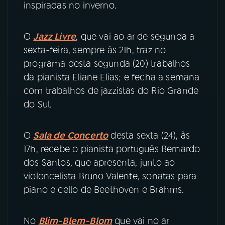
inspiradas no inverno.
YouTube
Facebook
O
Jazz Livre
, que vai ao ar de segunda a
Instagram
X
sexta-feira, sempre às 21h, traz no
programa desta segunda (20) trabalhos
TikTok
da pianista Eliane Elias; e fecha a semana
com trabalhos de jazzistas do Rio Grande
do Sul.
O
Sala de Concerto
desta sexta (24), às
17h, recebe o pianista português Bernardo
dos Santos, que apresenta, junto ao
violoncelista Bruno Valente, sonatas para
piano e cello de Beethoven e Brahms.
No
Blim-Blem-Blom
que vai no ar