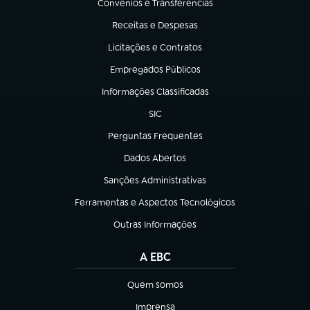
Convênios e Transferências
(abre em nova aba)
Receitas e Despesas
(abre em nova aba)
Licitações e Contratos
(abre em nova aba)
Empregados Públicos
(abre em nova aba)
Informações Classificadas
(abre em nova aba)
SIC
(abre em nova aba)
Perguntas Frequentes
(abre em nova aba)
Dados Abertos
(abre em nova aba)
Sanções Administrativas
(abre em nova aba)
Ferramentas e Aspectos Tecnológicos
(abre em nova aba)
Outras Informações
(abre em nova aba)
A EBC
Quem somos
(abre em nova aba)
Imprensa