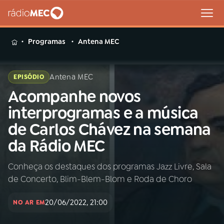
MENU
Programas
Antena MEC
Antena MEC
EPISÓDIO
Acompanhe novos
Buscar
na
interprogramas e a música
Rádio
Buscar
de Carlos Chávez na semana
MEC
da Rádio MEC
Início
AO VIVO
Conheça os destaques dos programas Jazz Livre, Sala
de Concerto, Blim-Blem-Blom e Roda de Choro
01
INÍCIO
20/06/2022, 21:00
NO AR EM
02
A RÁDIO