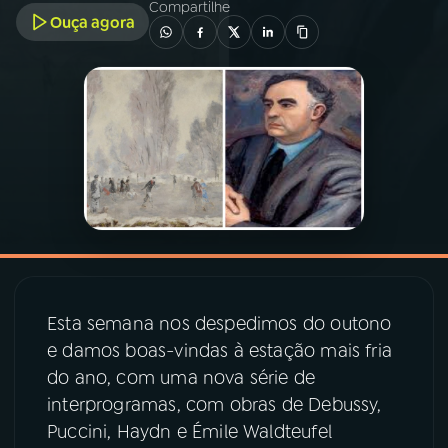
Compartilhe
Ouça agora
03
PROGRAMAÇÃO
04
PROGRAMAS
05
PODCASTS
06
VIDEOCASTS
07
ÚLTIMAS
Esta semana nos despedimos do outono
e damos boas-vindas à estação mais fria
do ano, com uma nova série de
08
PRÊMIO RÁDIO MEC
interprogramas, com obras de Debussy,
Puccini, Haydn e Émile Waldteufel
ACOMPANHE A RÁDIO MEC