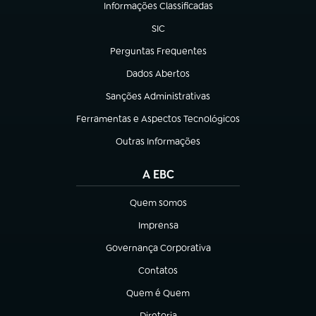
Informações Classificadas
(abre em nova aba)
SIC
(abre em nova aba)
Perguntas Frequentes
(abre em nova aba)
Dados Abertos
(abre em nova aba)
Sanções Administrativas
(abre em nova aba)
Ferramentas e Aspectos Tecnológicos
(abre em nova aba)
Outras Informações
(abre em nova aba)
A EBC
Quem somos
(abre em nova aba)
Imprensa
(abre em nova aba)
Governança Corporativa
(abre em nova aba)
Contatos
(abre em nova aba)
Quem é Quem
(abre em nova aba)
Diretoria