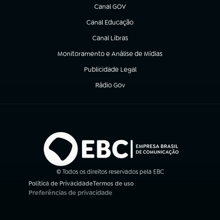
Canal GOV
(abre em nova aba)
Canal Educação
(abre em nova aba)
Canal Libras
(abre em nova aba)
Monitoramento e Análise de Mídias
(abre em nova aba)
Publicidade Legal
(abre em nova aba)
Rádio Gov
(abre em nova aba)
© Todos os direitos reservados pela EBC
Política de Privacidade
Termos de uso
(abre em nova aba)
(abre em nova aba)
Preferências de privacidade