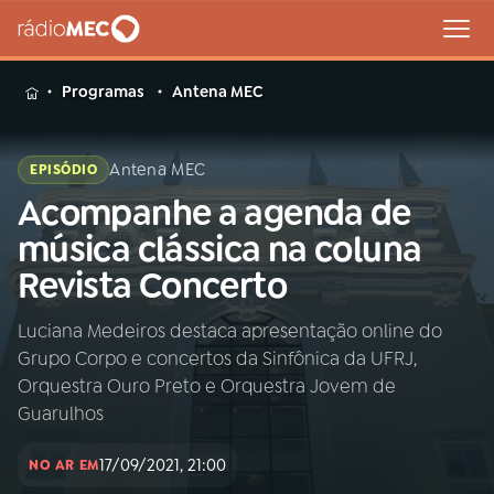
MENU
Programas
Antena MEC
Antena MEC
EPISÓDIO
Acompanhe a agenda de
Buscar
na
música clássica na coluna
Rádio
Buscar
Revista Concerto
MEC
Luciana Medeiros destaca apresentação online do
Início
AO VIVO
Grupo Corpo e concertos da Sinfônica da UFRJ,
Orquestra Ouro Preto e Orquestra Jovem de
01
INÍCIO
Guarulhos
17/09/2021, 21:00
NO AR EM
02
A RÁDIO