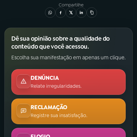
Compartilhe
YouTube
Facebook
Instagram
X
Dê sua opinião sobre a qualidade do
TikTok
conteúdo que você acessou.
Escolha sua manifestação em apenas um clique.
DENÚNCIA
Relate irregularidades.
RECLAMAÇÃO
Registre sua insatisfação.
ELOGIO