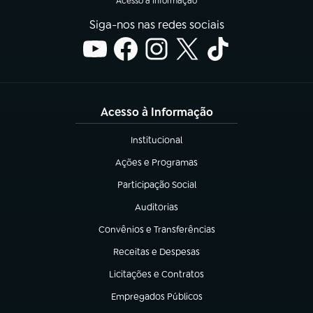
Acesso à Informação
Siga-nos nas redes sociais
Acesso à Informação
Institucional
(abre em nova aba)
Ações e Programas
(abre em nova aba)
Participação Social
(abre em nova aba)
Auditorias
(abre em nova aba)
Convênios e Transferências
(abre em nova aba)
Receitas e Despesas
(abre em nova aba)
Licitações e Contratos
(abre em nova aba)
Empregados Públicos
(abre em nova aba)