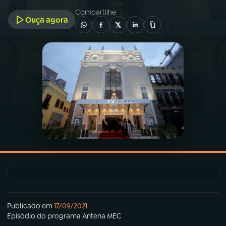
Compartilhe
Ouça agora
03
PROGRAMAÇÃO
04
PROGRAMAS
05
PODCASTS
06
VIDEOCASTS
07
ÚLTIMAS
08
PRÊMIO RÁDIO MEC
Publicado em
17/09/2021
Episódio
do programa
Antena MEC
ACOMPANHE A RÁDIO MEC