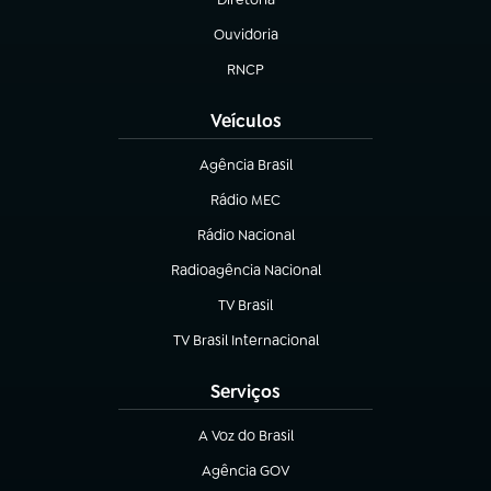
(abre em nova aba)
Ouvidoria
(abre em nova aba)
RNCP
(abre em nova aba)
Veículos
Agência Brasil
(abre em nova aba)
Rádio MEC
Rádio Nacional
(abre em nova aba)
Radioagência Nacional
(abre em nova aba)
TV Brasil
(abre em nova aba)
TV Brasil Internacional
(abre em nova aba)
Serviços
A Voz do Brasil
(abre em nova aba)
Agência GOV
(abre em nova aba)