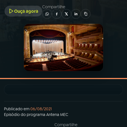
Compartilhe
Ouça agora
03
PROGRAMAÇÃO
04
PROGRAMAS
05
PODCASTS
06
VIDEOCASTS
07
ÚLTIMAS
08
PRÊMIO RÁDIO MEC
Publicado em
06/08/2021
Episódio
do programa
Antena MEC
Compartilhe
ACOMPANHE A RÁDIO MEC