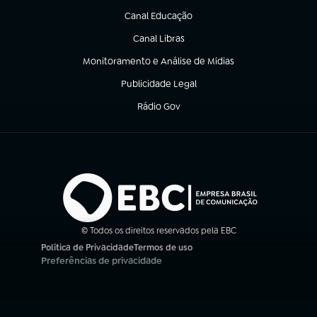
Canal Educação
(abre em nova aba)
Canal Libras
(abre em nova aba)
Monitoramento e Análise de Mídias
(abre em nova aba)
Publicidade Legal
(abre em nova aba)
Rádio Gov
(abre em nova aba)
© Todos os direitos reservados pela EBC
Política de Privacidade
Termos de uso
(abre em nova aba)
(abre em nova aba)
Preferências de privacidade