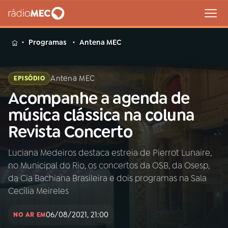
MENU
Programas
Antena MEC
Antena MEC
EPISÓDIO
Acompanhe a agenda de
Buscar
na
música clássica na coluna
Rádio
Buscar
Revista Concerto
MEC
Luciana Medeiros destaca estreia de Pierrot Lunaire,
Início
AO VIVO
no Municipal do Rio, os concertos da OSB, da Osesp,
da Cia Bachiana Brasileira e dois programas na Sala
01
INÍCIO
Cecília Meireles
06/08/2021, 21:00
NO AR EM
02
A RÁDIO