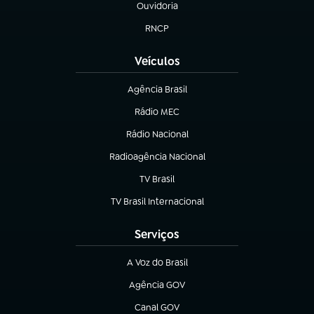
Ouvidoria
(abre em nova aba)
RNCP
(abre em nova aba)
Veículos
Agência Brasil
(abre em nova aba)
Rádio MEC
Rádio Nacional
(abre em nova aba)
Radioagência Nacional
(abre em nova aba)
TV Brasil
(abre em nova aba)
TV Brasil Internacional
(abre em nova aba)
Serviços
A Voz do Brasil
(abre em nova aba)
Agência GOV
(abre em nova aba)
Canal GOV
(abre em nova aba)