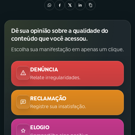
YouTube
Facebook
Instagram
X
Dê sua opinião sobre a qualidade do
conteúdo que você acessou.
TikTok
Escolha sua manifestação em apenas um clique.
DENÚNCIA
Relate irregularidades.
RECLAMAÇÃO
Registre sua insatisfação.
ELOGIO