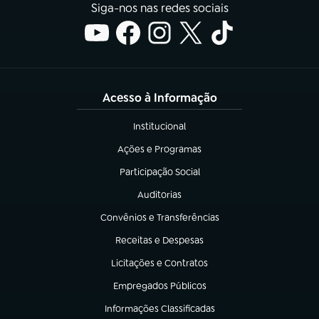
Siga-nos nas redes sociais
Acesso à Informação
Institucional
(abre em nova aba)
Ações e Programas
(abre em nova aba)
Participação Social
(abre em nova aba)
Auditorias
(abre em nova aba)
Convênios e Transferências
(abre em nova aba)
Receitas e Despesas
(abre em nova aba)
Licitações e Contratos
(abre em nova aba)
Empregados Públicos
(abre em nova aba)
Informações Classificadas
(abre em nova aba)