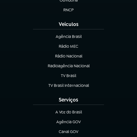
Ouvidoria
(abre em nova aba)
RNCP
(abre em nova aba)
Veículos
Agência Brasil
(abre em nova aba)
Rádio MEC
Rádio Nacional
(abre em nova aba)
Radioagência Nacional
(abre em nova aba)
TV Brasil
(abre em nova aba)
TV Brasil Internacional
(abre em nova aba)
Serviços
A Voz do Brasil
(abre em nova aba)
Agência GOV
(abre em nova aba)
Canal GOV
(abre em nova aba)