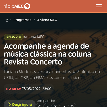
MENU
Programas
Antena MEC
Antena MEC
EPISÓDIO
Acompanhe a agenda de
Buscar
na
música clássica na coluna
Rádio
Buscar
Revista Concerto
MEC
Luciana Medeiros destaca concertos da Sinfônica da
Início
AO VIVO
UFRJ, da OSB, do FIMA e os cursos clássicos
01
INÍCIO
27/05/2022, 23:00
NO AR EM
Compartilhe
02
A RÁDIO
Ouça agora