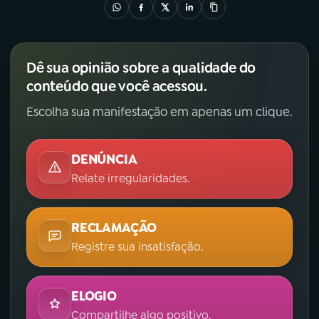
YouTube
Facebook
Dê sua opinião sobre a qualidade do
Instagram
X
conteúdo que você acessou.
TikTok
Escolha sua manifestação em apenas um clique.
DENÚNCIA
Relate irregularidades.
RECLAMAÇÃO
Registre sua insatisfação.
ELOGIO
Compartilhe algo positivo.