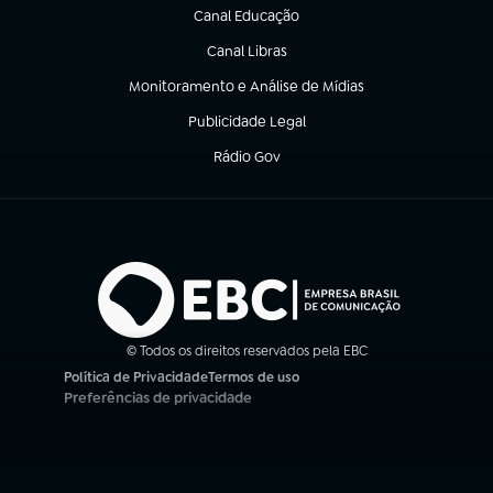
Canal Educação
(abre em nova aba)
Canal Libras
(abre em nova aba)
Monitoramento e Análise de Mídias
(abre em nova aba)
Publicidade Legal
(abre em nova aba)
Rádio Gov
(abre em nova aba)
© Todos os direitos reservados pela EBC
Política de Privacidade
Termos de uso
(abre em nova aba)
(abre em nova aba)
Preferências de privacidade