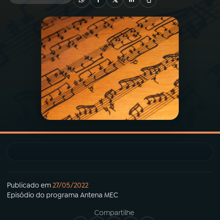
03
PROGRAMAÇÃO
04
PROGRAMAS
05
PODCASTS
06
VIDEOCASTS
07
ÚLTIMAS
Publicado em
27/05/2022
08
PRÊMIO RÁDIO MEC
Episódio
do programa
Antena MEC
Compartilhe
ACOMPANHE A RÁDIO MEC