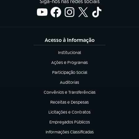
Siga-nos nas redes sociais
Acesso à Informação
Institucional
(abre em nova aba)
Ações e Programas
(abre em nova aba)
Participação Social
(abre em nova aba)
Auditorias
(abre em nova aba)
Convênios e Transferências
(abre em nova aba)
Receitas e Despesas
(abre em nova aba)
Licitações e Contratos
(abre em nova aba)
Empregados Públicos
(abre em nova aba)
Informações Classificadas
(abre em nova aba)