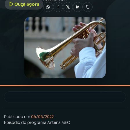
Ouça agora
03
PROGRAMAÇÃO
04
PROGRAMAS
05
PODCASTS
06
VIDEOCASTS
07
ÚLTIMAS
08
PRÊMIO RÁDIO MEC
Publicado em
06/05/2022
Episódio
do programa
Antena MEC
ACOMPANHE A RÁDIO MEC