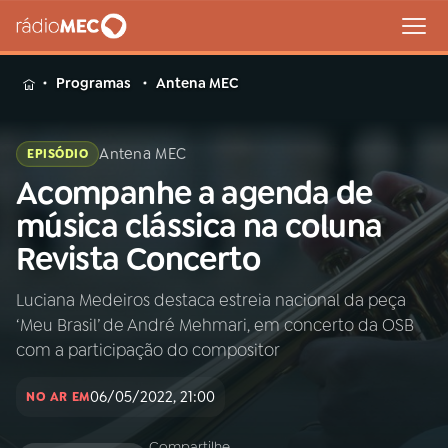
MENU
Programas
Antena MEC
Antena MEC
EPISÓDIO
Acompanhe a agenda de
Buscar
na
música clássica na coluna
Rádio
Buscar
Revista Concerto
MEC
Luciana Medeiros destaca estreia nacional da peça
Início
AO VIVO
‘Meu Brasil’ de André Mehmari, em concerto da OSB
com a participação do compositor
01
INÍCIO
06/05/2022, 21:00
NO AR EM
02
A RÁDIO
Compartilhe