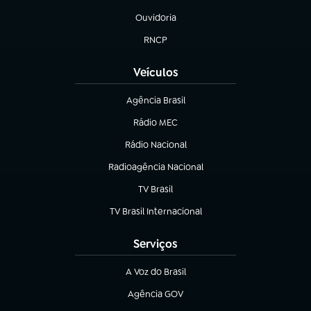
Ouvidoria
(abre em nova aba)
RNCP
(abre em nova aba)
Veículos
Agência Brasil
(abre em nova aba)
Rádio MEC
Rádio Nacional
(abre em nova aba)
Radioagência Nacional
(abre em nova aba)
TV Brasil
(abre em nova aba)
TV Brasil Internacional
(abre em nova aba)
Serviços
A Voz do Brasil
(abre em nova aba)
Agência GOV
(abre em nova aba)