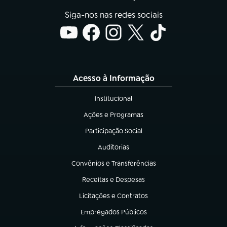
Siga-nos nas redes sociais
Acesso à Informação
Institucional
(abre em nova aba)
Ações e Programas
(abre em nova aba)
Participação Social
(abre em nova aba)
Auditorias
(abre em nova aba)
Convênios e Transferências
(abre em nova aba)
Receitas e Despesas
(abre em nova aba)
Licitações e Contratos
(abre em nova aba)
Empregados Públicos
(abre em nova aba)