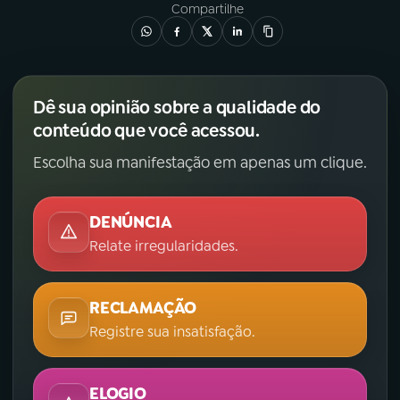
Compartilhe
YouTube
Facebook
Instagram
X
Dê sua opinião sobre a qualidade do
conteúdo que você acessou.
TikTok
Escolha sua manifestação em apenas um clique.
DENÚNCIA
Relate irregularidades.
RECLAMAÇÃO
Registre sua insatisfação.
ELOGIO