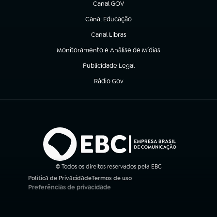
Canal GOV
(abre em nova aba)
Canal Educação
(abre em nova aba)
Canal Libras
(abre em nova aba)
Monitoramento e Análise de Mídias
(abre em nova aba)
Publicidade Legal
(abre em nova aba)
Rádio Gov
(abre em nova aba)
© Todos os direitos reservados pela EBC
Política de Privacidade
Termos de uso
(abre em nova aba)
(abre em nova aba)
Preferências de privacidade