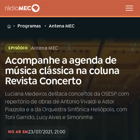
MENU
Programas
Antena MEC
Antena MEC
EPISÓDIO
Acompanhe a agenda de
Buscar
na
música clássica na coluna
Rádio
Buscar
Revista Concerto
MEC
Luciana Medeiros destaca concertos da OSESP com
Início
AO VIVO
repertório de obras de Antonio Vivaldi e Astor
Piazzolla e a da Orquestra Sinfônica Heliópolis, com
01
INÍCIO
Toni Garrido, Lucy Alves e Simoninha
23/07/2021, 21:00
NO AR EM
02
A RÁDIO