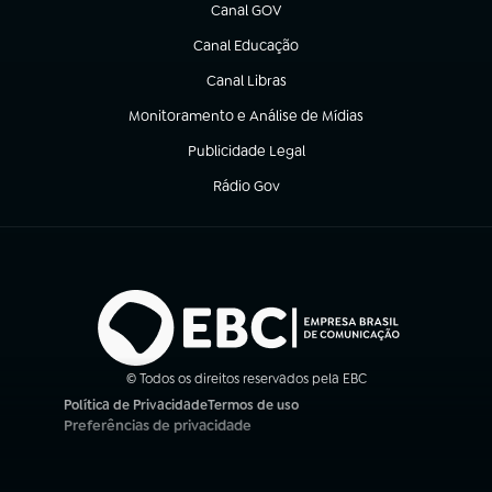
Canal GOV
(abre em nova aba)
Canal Educação
(abre em nova aba)
Canal Libras
(abre em nova aba)
Monitoramento e Análise de Mídias
(abre em nova aba)
Publicidade Legal
(abre em nova aba)
Rádio Gov
(abre em nova aba)
© Todos os direitos reservados pela EBC
Política de Privacidade
Termos de uso
(abre em nova aba)
(abre em nova aba)
Preferências de privacidade