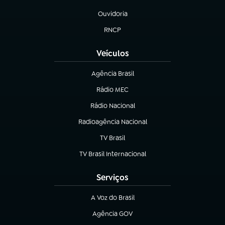
(abre em nova aba)
Ouvidoria
(abre em nova aba)
RNCP
(abre em nova aba)
Veículos
Agência Brasil
(abre em nova aba)
Rádio MEC
Rádio Nacional
(abre em nova aba)
Radioagência Nacional
(abre em nova aba)
TV Brasil
(abre em nova aba)
TV Brasil Internacional
(abre em nova aba)
Serviços
A Voz do Brasil
(abre em nova aba)
Agência GOV
(abre em nova aba)