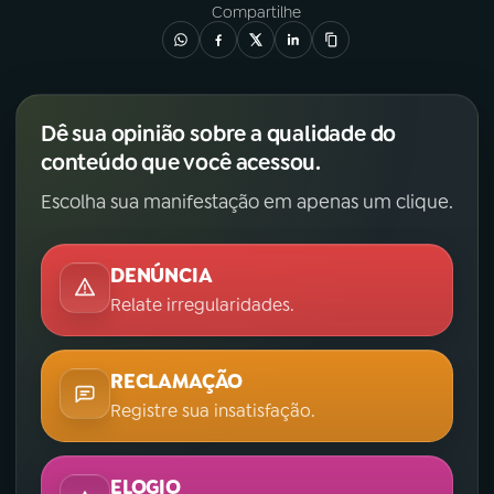
Compartilhe
YouTube
Facebook
Instagram
X
Dê sua opinião sobre a qualidade do
conteúdo que você acessou.
TikTok
Escolha sua manifestação em apenas um clique.
DENÚNCIA
Relate irregularidades.
RECLAMAÇÃO
Registre sua insatisfação.
ELOGIO