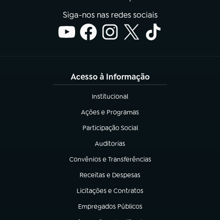
Siga-nos nas redes sociais
Acesso à Informação
Institucional
(abre em nova aba)
Ações e Programas
(abre em nova aba)
Participação Social
(abre em nova aba)
Auditorias
(abre em nova aba)
Convênios e Transferências
(abre em nova aba)
Receitas e Despesas
(abre em nova aba)
Licitações e Contratos
(abre em nova aba)
Empregados Públicos
(abre em nova aba)