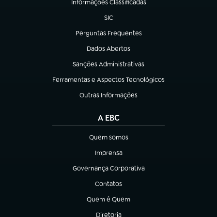
Informações Classificadas
(abre em nova aba)
SIC
(abre em nova aba)
Perguntas Frequentes
(abre em nova aba)
Dados Abertos
(abre em nova aba)
Sanções Administrativas
(abre em nova aba)
Ferramentas e Aspectos Tecnológicos
(abre em nova aba)
Outras Informações
(abre em nova aba)
A EBC
Quem somos
(abre em nova aba)
Imprensa
(abre em nova aba)
Governança Corporativa
(abre em nova aba)
Contatos
(abre em nova aba)
Quem é Quem
(abre em nova aba)
Diretoria