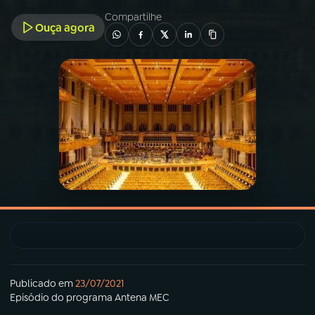
Compartilhe
Ouça agora
03
PROGRAMAÇÃO
04
PROGRAMAS
05
PODCASTS
06
VIDEOCASTS
07
ÚLTIMAS
08
PRÊMIO RÁDIO MEC
Publicado em
23/07/2021
Episódio
do programa
Antena MEC
ACOMPANHE A RÁDIO MEC