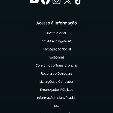
Acesso à Informação
Institucional
(abre em nova aba)
Ações e Programas
(abre em nova aba)
Participação Social
(abre em nova aba)
Auditorias
(abre em nova aba)
Convênios e Transferências
(abre em nova aba)
Receitas e Despesas
(abre em nova aba)
Licitações e Contratos
(abre em nova aba)
Empregados Públicos
(abre em nova aba)
Informações Classificadas
(abre em nova aba)
SIC
(abre em nova aba)