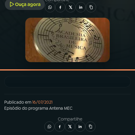
Ouça agora
03
PROGRAMAÇÃO
04
PROGRAMAS
05
PODCASTS
06
VIDEOCASTS
07
ÚLTIMAS
Publicado em
16/07/2021
Episódio
do programa
Antena MEC
08
PRÊMIO RÁDIO MEC
Compartilhe
ACOMPANHE A RÁDIO MEC