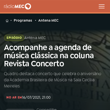
MENU
Programas
Antena MEC
Antena MEC
EPISÓDIO
Acompanhe a agenda de
Buscar
na
música clássica na coluna
Rádio
Buscar
Revista Concerto
MEC
Quadro destaca concerto que celebra o aniversário
Início
AO VIVO
da Academia Brasileira de Música na Sala Cecília
Meireles
01
INÍCIO
16/07/2021, 21:00
NO AR EM
02
A RÁDIO
Compartilhe