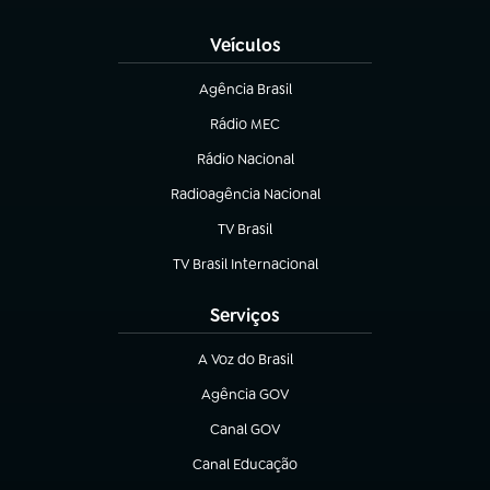
(abre em nova aba)
Veículos
Agência Brasil
(abre em nova aba)
Rádio MEC
Rádio Nacional
(abre em nova aba)
Radioagência Nacional
(abre em nova aba)
TV Brasil
(abre em nova aba)
TV Brasil Internacional
(abre em nova aba)
Serviços
A Voz do Brasil
(abre em nova aba)
Agência GOV
(abre em nova aba)
Canal GOV
(abre em nova aba)
Canal Educação
(abre em nova aba)