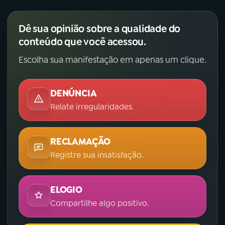
YouTube
Facebook
Dê sua opinião sobre a qualidade do
conteúdo que você acessou.
Instagram
X
Escolha sua manifestação em apenas um clique.
TikTok
DENÚNCIA
Relate irregularidades.
RECLAMAÇÃO
Registre sua insatisfação.
ELOGIO
Compartilhe algo positivo.