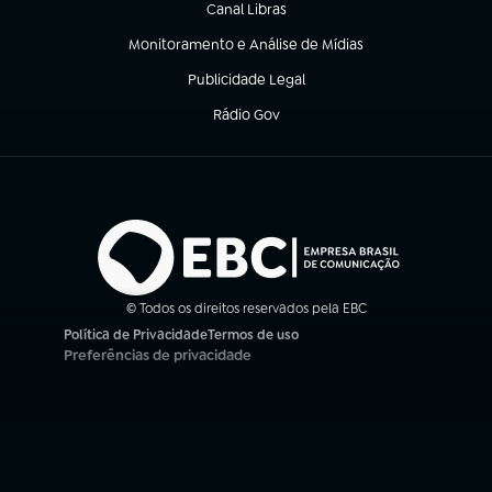
Canal Libras
(abre em nova aba)
Monitoramento e Análise de Mídias
(abre em nova aba)
Publicidade Legal
(abre em nova aba)
Rádio Gov
(abre em nova aba)
© Todos os direitos reservados pela EBC
Política de Privacidade
Termos de uso
(abre em nova aba)
(abre em nova aba)
Preferências de privacidade