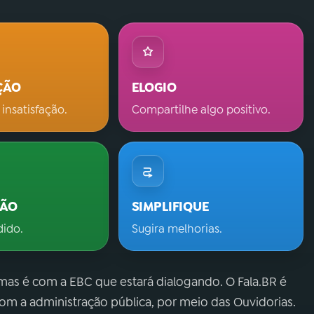
ÇÃO
ELOGIO
 insatisfação.
Compartilhe algo positivo.
ÇÃO
SIMPLIFIQUE
dido.
Sugira melhorias.
 mas é com a EBC que estará dialogando. O Fala.BR é
m a administração pública, por meio das Ouvidorias.