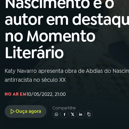
Nascimento é o
MEC
autor em destaq
01
INÍCIO
no Momento
02
A RÁDIO
Literário
03
PROGRAMAÇÃO
Katy Navarro apresenta obra de Abdias do Nascim
04
PROGRAMAS
antirracista no século XX
05
PODCASTS
10/05/2022, 21:00
NO AR EM
Compartilhe
Ouça agora
06
VIDEOCASTS