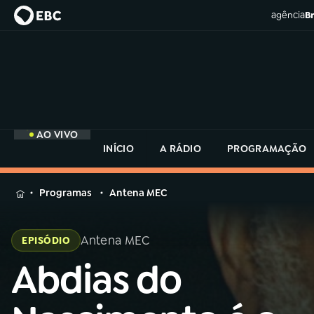
agência
Br
AO VIVO
INÍCIO
A RÁDIO
PROGRAMAÇÃO
MENU
Programas
Antena MEC
Buscar
na
Antena MEC
EPISÓDIO
Rádio
Buscar
MEC
Abdias do
Buscar
na
Rádio
Início
AO VIVO