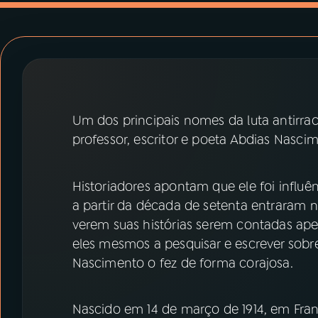
07
ÚLTIMAS
08
PRÊMIO RÁDIO MEC
ACOMPANHE A RÁDIO MEC
Um dos principais nomes da luta antirracis
YouTube
Facebook
professor, escritor e poeta Abdias Nasci
Instagram
X
Historiadores apontam que ele foi influ
TikTok
a partir da década de setenta entraram 
verem suas histórias serem contadas a
eles mesmos a pesquisar e escrever sobre
Nascimento o fez de forma corajosa.
Nascido em 14 de março de 1914, em Fran