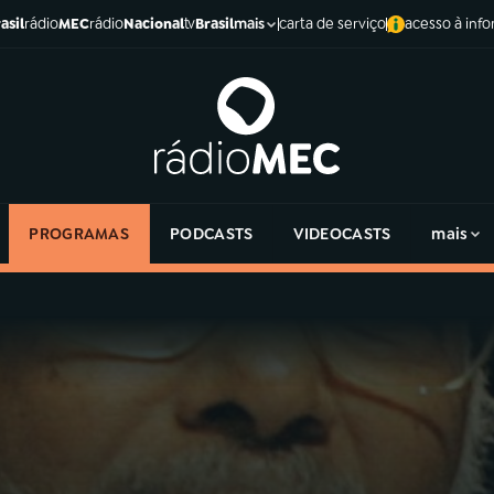
asil
rádio
MEC
rádio
Nacional
tv
Brasil
carta de serviço
acesso à inf
mais
PROGRAMAS
PODCASTS
VIDEOCASTS
mais