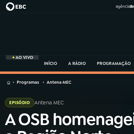
agência
Br
AO VIVO
INÍCIO
A RÁDIO
PROGRAMAÇÃO
MENU
Programas
Antena MEC
Buscar
na
Antena MEC
EPISÓDIO
Rádio
Buscar
MEC
A OSB homenage
Buscar
na
Rádio
Início
AO VIVO