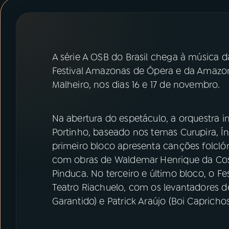
07
ÚLTIMAS
08
PRÊMIO RÁDIO MEC
A série A OSB do Brasil chega à música da
Festival Amazonas de Ópera e da Amazon
ACOMPANHE A RÁDIO MEC
Malheiro, nos dias 16 e 17 de novembro.
YouTube
Facebook
Na abertura do espetáculo, a orquestra 
Instagram
X
Portinho, baseado nos temas Curupira, Í
primeiro bloco apresenta canções folclór
TikTok
com obras de Waldemar Henrique da Cost
Pinduca. No terceiro e último bloco, o Fe
Teatro Riachuelo, com os levantadores de
Garantido) e Patrick Araújo (Boi Caprichos