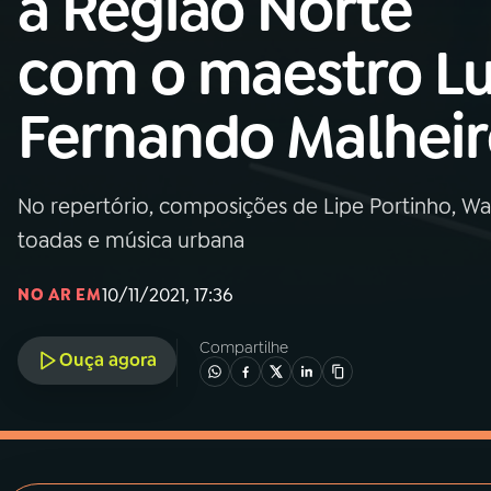
a Região Norte
MEC
com o maestro Lu
01
INÍCIO
Fernando Malhei
02
A RÁDIO
No repertório, composições de Lipe Portinho, Wa
03
PROGRAMAÇÃO
toadas e música urbana
04
PROGRAMAS
10/11/2021, 17:36
NO AR EM
Compartilhe
05
PODCASTS
Ouça agora
06
VIDEOCASTS