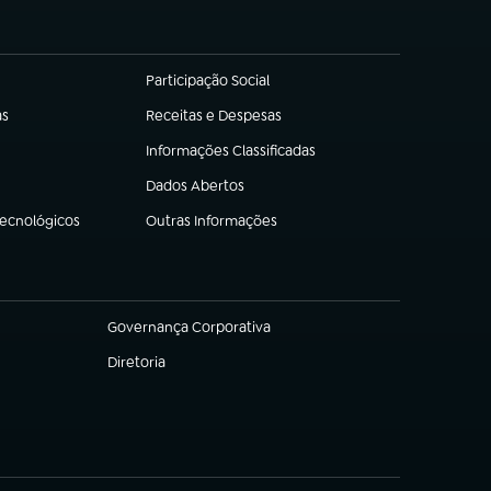
Participação Social
(abre em nova aba)
as
Receitas e Despesas
(abre em nova aba)
Informações Classificadas
(abre em nova aba)
Dados Abertos
(abre em nova aba)
Tecnológicos
Outras Informações
(abre em nova aba)
Governança Corporativa
(abre em nova aba)
Diretoria
(abre em nova aba)