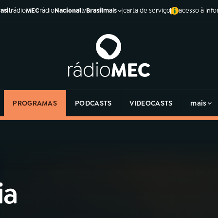
asil
rádio
MEC
rádio
Nacional
tv
Brasil
carta de serviço
acesso à inf
mais
PROGRAMAS
PODCASTS
VIDEOCASTS
mais
ia