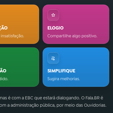
ÇÃO
ELOGIO
 insatisfação.
Compartilhe algo positivo.
ÇÃO
SIMPLIFIQUE
dido.
Sugira melhorias.
 mas é com a EBC que estará dialogando. O Fala.BR é
m a administração pública, por meio das Ouvidorias.