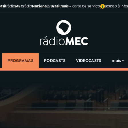
asil
rádio
MEC
rádio
Nacional
tv
Brasil
carta de serviço
acesso à inf
mais
PROGRAMAS
PODCASTS
VIDEOCASTS
mais