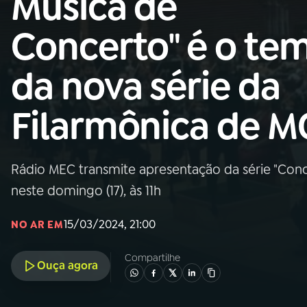
Música de
MEC
Concerto" é o te
01
INÍCIO
da nova série da
02
A RÁDIO
Filarmônica de M
03
PROGRAMAÇÃO
Rádio MEC transmite apresentação da série "Con
04
PROGRAMAS
neste domingo (17), às 11h
05
PODCASTS
15/03/2024, 21:00
NO AR EM
Compartilhe
Ouça agora
06
VIDEOCASTS