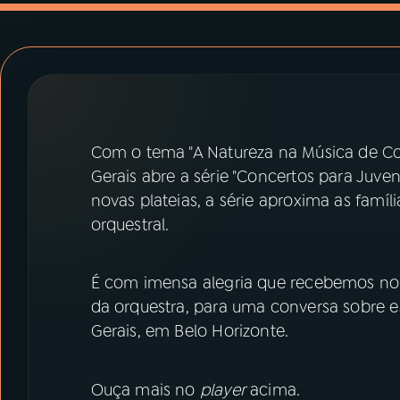
07
ÚLTIMAS
08
PRÊMIO RÁDIO MEC
ACOMPANHE A RÁDIO MEC
Com o tema "A Natureza na Música de Con
YouTube
Facebook
Gerais abre a série "Concertos para Juv
novas plateias, a série aproxima as famí
Instagram
X
orquestral.
TikTok
É com imensa alegria que recebemos n
da orquestra, para uma conversa sobre e
Gerais, em Belo Horizonte.
Ouça mais no
player
acima.