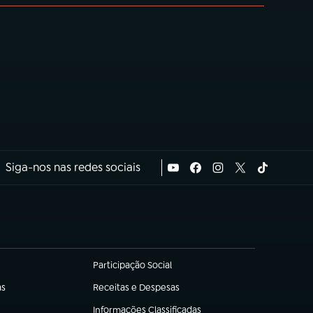
Siga-nos nas redes sociais
Participação Social
(abre em nova aba)
as
Receitas e Despesas
(abre em nova aba)
Informações Classificadas