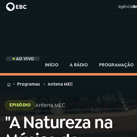
agência
Br
AO VIVO
INÍCIO
A RÁDIO
PROGRAMAÇÃO
MENU
Programas
Antena MEC
Buscar
na
Antena MEC
EPISÓDIO
Rádio
Buscar
MEC
"A Natureza na
Buscar
na
Rádio
Início
AO VIVO