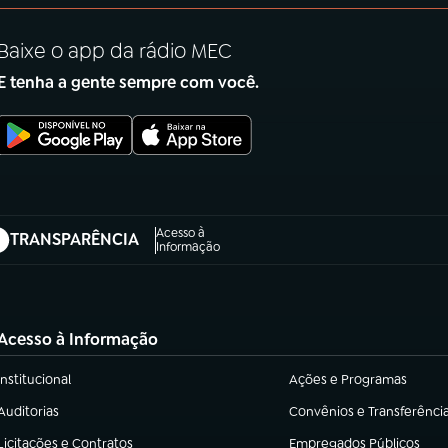
Baixe o app da rádio MEC
E tenha a gente sempre com você.
Acesso à
TRANSPARÊNCIA
abre em nova aba)
Informação
Acesso à Informação
Institucional
Ações e Programas
(abre em nova aba)
(abre em nova aba)
Auditorias
Convênios e Transferênci
(abre em nova aba)
(abre em nova aba)
Licitações e Contratos
Empregados Públicos