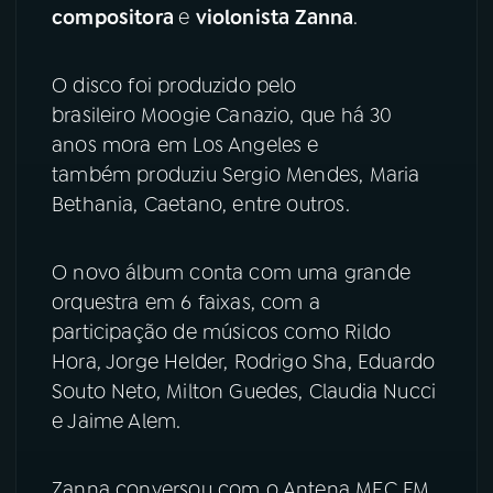
compositora
e
violonista Zanna
.
YouTube
Facebook
O disco foi produzido pelo
Instagram
X
brasileiro Moogie Canazio, que há 30
anos mora em Los Angeles e
TikTok
também produziu Sergio Mendes, Maria
Bethania, Caetano, entre outros.
O novo álbum conta com uma grande
orquestra em 6 faixas, com a
participação de músicos como Rildo
Hora, Jorge Helder, Rodrigo Sha, Eduardo
Souto Neto, Milton Guedes, Claudia Nucci
e Jaime Alem.
Zanna conversou com o Antena MEC FM