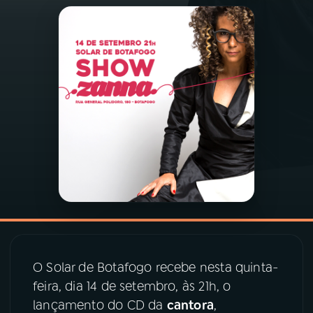
03
PROGRAMAÇÃO
04
PROGRAMAS
05
PODCASTS
06
VIDEOCASTS
07
ÚLTIMAS
08
PRÊMIO RÁDIO MEC
O Solar de Botafogo recebe nesta quinta-
feira, dia 14 de setembro, às 21h, o
lançamento do CD da
cantora
,
ACOMPANHE A RÁDIO MEC