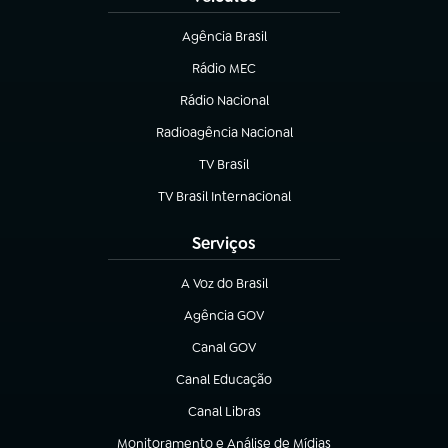
Agência Brasil
(abre em nova aba)
Rádio MEC
Rádio Nacional
(abre em nova aba)
Radioagência Nacional
(abre em nova aba)
TV Brasil
(abre em nova aba)
TV Brasil Internacional
(abre em nova aba)
Serviços
A Voz do Brasil
(abre em nova aba)
Agência GOV
(abre em nova aba)
Canal GOV
(abre em nova aba)
Canal Educação
(abre em nova aba)
Canal Libras
(abre em nova aba)
Monitoramento e Análise de Mídias