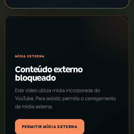
03
PROGRAMAÇÃO
04
PROGRAMAS
05
PODCASTS
MÍDIA EXTERNA
Conteúdo externo
06
VIDEOCASTS
bloqueado
Este vídeo utiliza mídia incorporada do
07
ÚLTIMAS
YouTube. Para assistir, permita o carregamento
de mídia externa.
08
PRÊMIO RÁDIO MEC
PERMITIR MÍDIA EXTERNA
ACOMPANHE A RÁDIO MEC