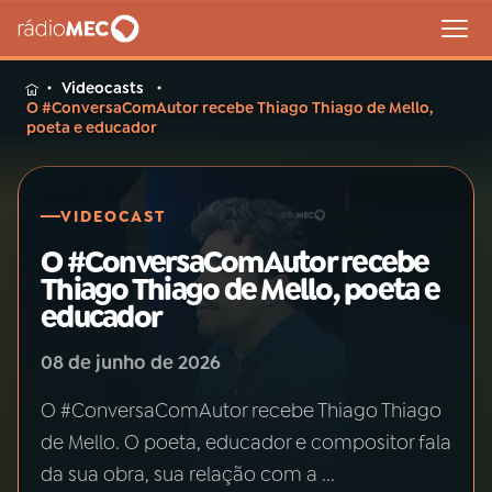
Videocasts
MENU
O #ConversaComAutor recebe Thiago Thiago de Mello,
poeta e educador
Buscar
VIDEOCAST
na
O #ConversaComAutor recebe
Rádio
Buscar
MEC
Thiago Thiago de Mello, poeta e
educador
Início
AO VIVO
08 de junho de 2026
01
INÍCIO
O #ConversaComAutor recebe Thiago Thiago
de Mello. O poeta, educador e compositor fala
da sua obra, sua relação com a ...
02
A RÁDIO