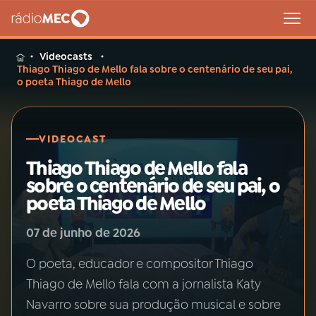
Videocasts
MENU
Thiago Thiago de Mello fala sobre o centenário de seu pai,
o poeta Thiago de Mello
Buscar
VIDEOCAST
na
Thiago Thiago de Mello fala
Rádio
Buscar
MEC
sobre o centenário de seu pai, o
poeta Thiago de Mello
Início
AO VIVO
07 de junho de 2026
01
INÍCIO
O poeta, educador e compositor Thiago
Thiago de Mello fala com a jornalista Katy
Navarro sobre sua produção musical e sobre
02
A RÁDIO