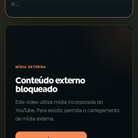
o ...
03
PROGRAMAÇÃO
04
PROGRAMAS
05
PODCASTS
MÍDIA EXTERNA
06
VIDEOCASTS
Conteúdo externo
bloqueado
07
ÚLTIMAS
Este vídeo utiliza mídia incorporada do
YouTube. Para assistir, permita o carregamento
08
PRÊMIO RÁDIO MEC
de mídia externa.
ACOMPANHE A RÁDIO MEC