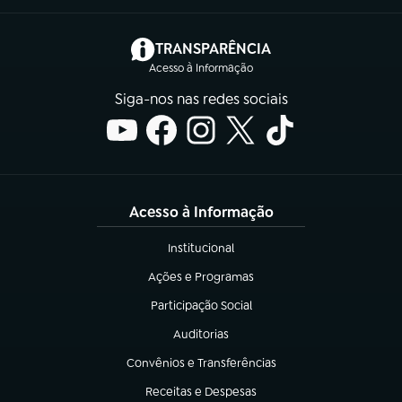
(abre em nova aba)
TRANSPARÊNCIA
Acesso à Informação
Siga-nos nas redes sociais
Acesso à Informação
Institucional
(abre em nova aba)
Ações e Programas
(abre em nova aba)
Participação Social
(abre em nova aba)
Auditorias
(abre em nova aba)
Convênios e Transferências
(abre em nova aba)
Receitas e Despesas
(abre em nova aba)