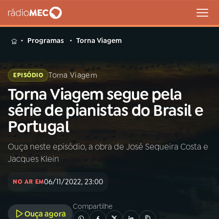
MENU
Programas
Torna Viagem
Torna Viagem
EPISÓDIO
Torna Viagem segue pela
Buscar
na
série de pianistas do Brasil e
Rádio
Buscar
Portugal
MEC
Ouça neste episódio, a obra de José Sequeira Costa e
Início
AO VIVO
Jacques Klein
01
INÍCIO
06/11/2022, 23:00
NO AR EM
Compartilhe
02
A RÁDIO
Ouça agora