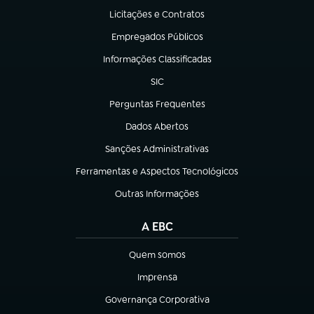
Licitações e Contratos
(abre em nova aba)
Empregados Públicos
(abre em nova aba)
Informações Classificadas
(abre em nova aba)
SIC
(abre em nova aba)
Perguntas Frequentes
(abre em nova aba)
Dados Abertos
(abre em nova aba)
Sanções Administrativas
(abre em nova aba)
Ferramentas e Aspectos Tecnológicos
(abre em nova aba)
Outras Informações
(abre em nova aba)
A EBC
Quem somos
(abre em nova aba)
Imprensa
(abre em nova aba)
Governança Corporativa
(abre em nova aba)