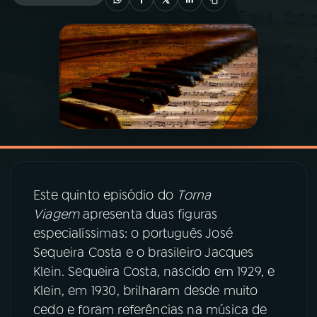
03
PROGRAMAÇÃO
04
PROGRAMAS
05
PODCASTS
06
VIDEOCASTS
Este quinto episódio do
Torna
Viagem
apresenta duas figuras
07
ÚLTIMAS
especialíssimas: o português José
Sequeira Costa e o brasileiro Jacques
08
PRÊMIO RÁDIO MEC
Klein. Sequeira Costa, nascido em 1929, e
Klein, em 1930, brilharam desde muito
cedo e foram referências na música de
ACOMPANHE A RÁDIO MEC