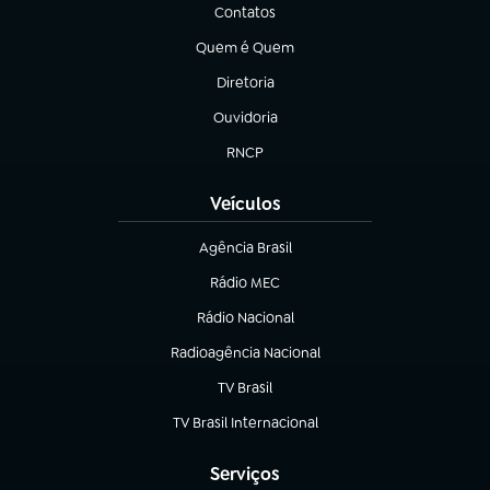
Contatos
(abre em nova aba)
Quem é Quem
(abre em nova aba)
Diretoria
(abre em nova aba)
Ouvidoria
(abre em nova aba)
RNCP
(abre em nova aba)
Veículos
Agência Brasil
(abre em nova aba)
Rádio MEC
Rádio Nacional
(abre em nova aba)
Radioagência Nacional
(abre em nova aba)
TV Brasil
(abre em nova aba)
TV Brasil Internacional
(abre em nova aba)
Serviços