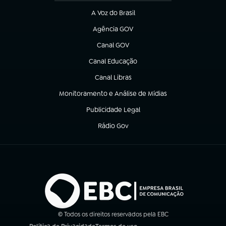
A Voz do Brasil
(abre em nova aba)
Agência GOV
(abre em nova aba)
Canal GOV
(abre em nova aba)
Canal Educação
(abre em nova aba)
Canal Libras
(abre em nova aba)
Monitoramento e Análise de Mídias
(abre em nova aba)
Publicidade Legal
(abre em nova aba)
Rádio Gov
(abre em nova aba)
© Todos os direitos reservados pela EBC