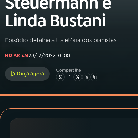
Steuermann e
MEC
Linda Bustani
01
INÍCIO
02
A RÁDIO
Episódio detalha a trajetória dos pianistas
23/12/2022, 01:00
NO AR EM
03
PROGRAMAÇÃO
Compartilhe
Ouça agora
04
PROGRAMAS
05
PODCASTS
06
VIDEOCASTS