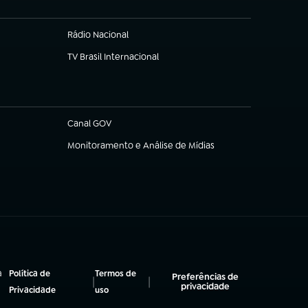
Rádio Nacional
(abre em nova aba)
TV Brasil Internacional
(abre em nova aba)
Canal GOV
(abre em nova aba)
Monitoramento e Análise de Mídias
(abre em nova aba)
a
Política de
Termos de
Preferências de
|
|
privacidade
(abre em nova aba)
(abre em nova aba)
Privacidade
uso