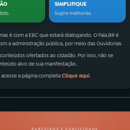
ÇÃO
SIMPLIFIQUE
dido.
Sugira melhorias.
 mas é com a EBC que estará dialogando. O Fala.BR é
m a administração pública, por meio das Ouvidorias.
 conteúdos ofertados ao cidadão. Por isso, não se
onteúdo alvo de sua manifestação.
Clique aqui
, acesse a página completa
.
PARCEIROS E PUBLICIDADE