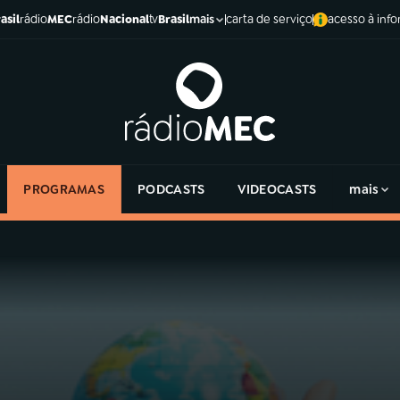
asil
rádio
MEC
rádio
Nacional
tv
Brasil
carta de serviço
acesso à inf
mais
PROGRAMAS
PODCASTS
VIDEOCASTS
mais