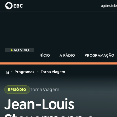
agência
Br
AO VIVO
INÍCIO
A RÁDIO
PROGRAMAÇÃO
MENU
Programas
Torna Viagem
Buscar
na
Torna Viagem
EPISÓDIO
Rádio
Buscar
MEC
Jean-Louis
Buscar
na
Rádio
Início
AO VIVO