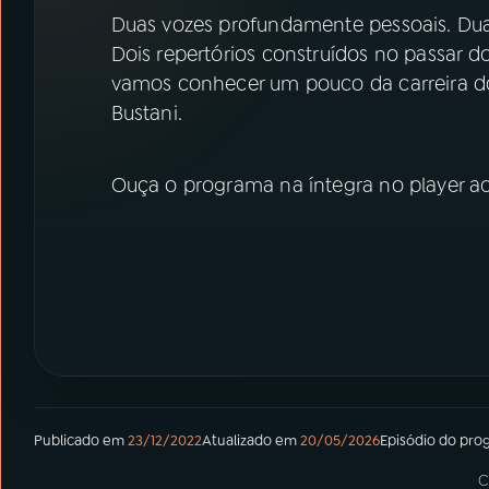
07
ÚLTIMAS
Duas vozes profundamente pessoais. Dua
Dois repertórios construídos no passar 
08
PRÊMIO RÁDIO MEC
vamos conhecer um pouco da carreira do
Bustani.
ACOMPANHE A RÁDIO MEC
Ouça o programa na íntegra no player a
YouTube
Facebook
Instagram
X
TikTok
Publicado em
23/12/2022
Atualizado em
20/05/2026
Episódio
do pro
C