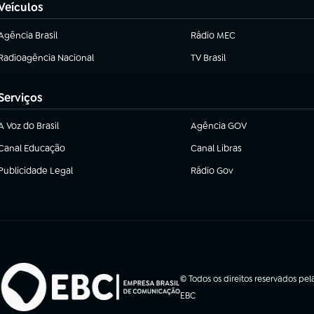
Veículos
Agência Brasil
Rádio MEC
(abre em nova aba)
Radioagência Nacional
TV Brasil
(abre em nova aba)
(abre em nova aba)
Serviços
A Voz do Brasil
Agência GOV
(abre em nova aba)
(abre em nova aba)
Canal Educação
Canal Libras
(abre em nova aba)
(abre em nova aba)
Publicidade Legal
Rádio Gov
(abre em nova aba)
(abre em nova aba)
© Todos os direitos reservados pel
EBC