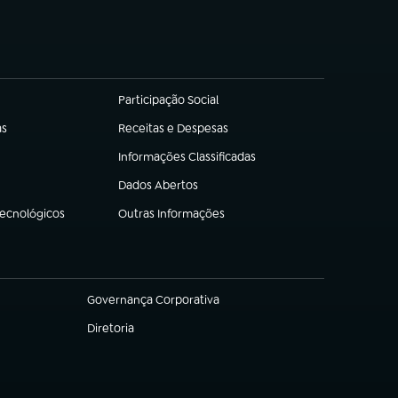
Participação Social
(abre em nova aba)
as
Receitas e Despesas
(abre em nova aba)
Informações Classificadas
(abre em nova aba)
Dados Abertos
(abre em nova aba)
Tecnológicos
Outras Informações
(abre em nova aba)
Governança Corporativa
(abre em nova aba)
Diretoria
(abre em nova aba)