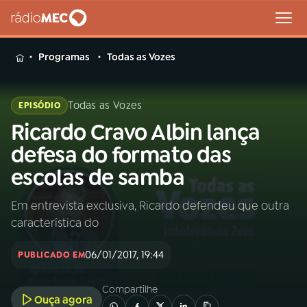
MENU
Programas
Todas as Vozes
Todas as Vozes
EPISÓDIO
Ricardo Cravo Albin lança
Buscar
na
defesa do formato das
Rádio
Buscar
escolas de samba
MEC
Em entrevista exclusiva, Ricardo defendeu que outra
Início
AO VIVO
característica do
01
INÍCIO
06/01/2017, 19:44
PUBLICADO EM
Compartilhe
02
A RÁDIO
Ouça agora