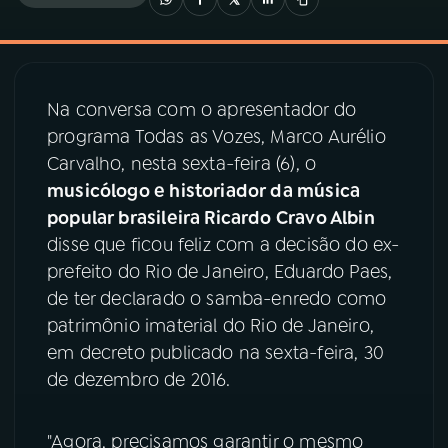
03
PROGRAMAÇÃO
Na conversa com o apresentador do
04
PROGRAMAS
programa Todas as Vozes, Marco Aurélio
Carvalho, nesta sexta-feira (6), o
05
PODCASTS
musicólogo e historiador da música
popular brasileira Ricardo Cravo Albin
disse que ficou feliz com a decisão do ex-
06
VIDEOCASTS
prefeito do Rio de Janeiro, Eduardo Paes,
de ter declarado o samba-enredo como
07
ÚLTIMAS
patrimônio imaterial do Rio de Janeiro,
em decreto publicado na sexta-feira, 30
de dezembro de 2016.
08
PRÊMIO RÁDIO MEC
"Agora, precisamos garantir o mesmo
ACOMPANHE A RÁDIO MEC