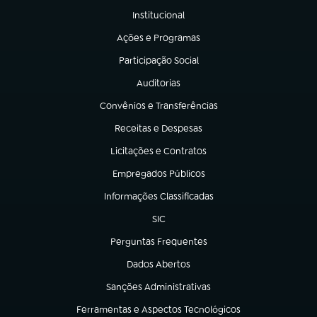
Institucional
(abre em nova aba)
Ações e Programas
(abre em nova aba)
Participação Social
(abre em nova aba)
Auditorias
(abre em nova aba)
Convênios e Transferências
(abre em nova aba)
Receitas e Despesas
(abre em nova aba)
Licitações e Contratos
(abre em nova aba)
Empregados Públicos
(abre em nova aba)
Informações Classificadas
(abre em nova aba)
SIC
(abre em nova aba)
Perguntas Frequentes
(abre em nova aba)
Dados Abertos
(abre em nova aba)
Sanções Administrativas
(abre em nova aba)
Ferramentas e Aspectos Tecnológicos
(abre em nova aba)