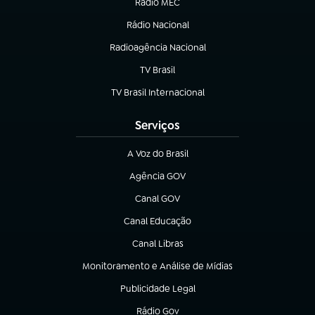
Rádio MEC
Rádio Nacional
(abre em nova aba)
Radioagência Nacional
(abre em nova aba)
TV Brasil
(abre em nova aba)
TV Brasil Internacional
(abre em nova aba)
Serviços
A Voz do Brasil
(abre em nova aba)
Agência GOV
(abre em nova aba)
Canal GOV
(abre em nova aba)
Canal Educação
(abre em nova aba)
Canal Libras
(abre em nova aba)
Monitoramento e Análise de Mídias
(abre em nova aba)
Publicidade Legal
(abre em nova aba)
Rádio Gov