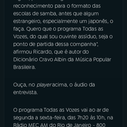
reconhecimento para o formato das
YouTube
Facebook
escolas de samba, antes que algum
estrangeiro, especialmente um japonês, o
Instagram
X
faça. Quero que o programa Todas as
Vozes, do qual sou ouvinte assíduo, seja o
TikTok
ponto de partida dessa companha",
afirmou Ricardo, que é autor do
Dicionário Cravo Albin da Música Popular
Brasileira.
Ouça, no
player
acima, o áudio da
entrevista.
O programa Todas as Vozes vai ao ar de
segunda a sexta-feira, das 7h20 às 10h, na
Rádio MEC AM do Rio de Janeiro - 800