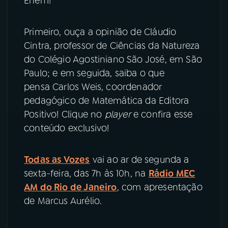
Enem!
YouTube
Facebook
Primeiro, ouça a opinião de Cláudio
Cintra, professor de Ciências da Natureza
Instagram
X
do Colégio Agostiniano São José, em São
Paulo; e em seguida, saiba o que
TikTok
pensa Carlos Weis, coordenador
pedagógico de Matemática da Editora
Positivo! Clique no
player
e confira esse
conteúdo exclusivo!
Todas as Vozes
vai ao ar de segunda a
sexta-feira, das 7h às 10h, na
Rádio MEC
AM do Rio de Janeiro
, com apresentação
de Marcus Aurélio.