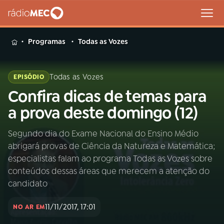
MENU
Programas
Todas as Vozes
Todas as Vozes
EPISÓDIO
Confira dicas de temas para
Buscar
na
a prova deste domingo (12)
Rádio
Buscar
MEC
Segundo dia do Exame Nacional do Ensino Médio
abrigará provas de Ciência da Natureza e Matemática;
Início
AO VIVO
especialistas falam ao programa Todas as Vozes sobre
conteúdos dessas áreas que merecem a atenção do
01
INÍCIO
candidato
11/11/2017, 17:01
NO AR EM
02
A RÁDIO