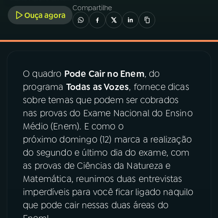
Compartilhe
Ouça agora
03
PROGRAMAÇÃO
04
PROGRAMAS
O quadro
Pode Cair no Enem
, do
programa
Todas as Vozes
, fornece dicas
05
PODCASTS
sobre temas que podem ser cobrados
nas provas do Exame Nacional do Ensino
06
VIDEOCASTS
Médio (Enem). E como o
próximo domingo (12) marca a realização
do segundo e último dia do exame, com
07
ÚLTIMAS
as provas de Ciências da Natureza e
Matemática, reunimos duas entrevistas
08
PRÊMIO RÁDIO MEC
imperdíveis para você ficar ligado naquilo
que pode cair nessas duas áreas do
ACOMPANHE A RÁDIO MEC