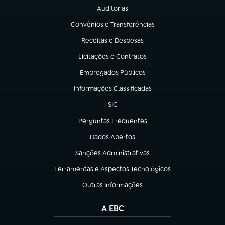
Auditorias
(abre em nova aba)
Convênios e Transferências
(abre em nova aba)
Receitas e Despesas
(abre em nova aba)
Licitações e Contratos
(abre em nova aba)
Empregados Públicos
(abre em nova aba)
Informações Classificadas
(abre em nova aba)
SIC
(abre em nova aba)
Perguntas Frequentes
(abre em nova aba)
Dados Abertos
(abre em nova aba)
Sanções Administrativas
(abre em nova aba)
Ferramentas e Aspectos Tecnológicos
(abre em nova aba)
Outras Informações
(abre em nova aba)
A EBC