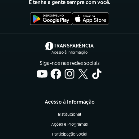
E tenha a gente sempre com você.
(abre em nova aba)
TRANSPARÊNCIA
Acesso à Informação
Siga-nos nas redes sociais
Acesso à Informação
Institucional
(abre em nova aba)
Ações e Programas
(abre em nova aba)
Participação Social
(abre em nova aba)