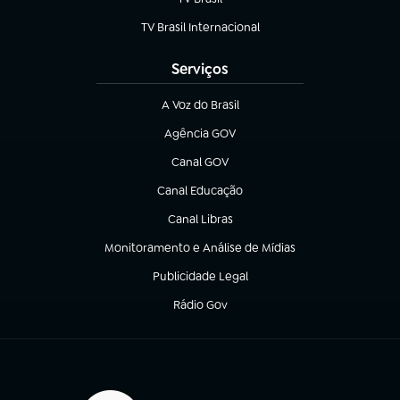
(abre em nova aba)
TV Brasil Internacional
(abre em nova aba)
Serviços
A Voz do Brasil
(abre em nova aba)
Agência GOV
(abre em nova aba)
Canal GOV
(abre em nova aba)
Canal Educação
(abre em nova aba)
Canal Libras
(abre em nova aba)
Monitoramento e Análise de Mídias
(abre em nova aba)
Publicidade Legal
(abre em nova aba)
Rádio Gov
(abre em nova aba)