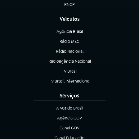
RNCP
(abre em nova aba)
Veículos
Agência Brasil
(abre em nova aba)
Rádio MEC
Rádio Nacional
(abre em nova aba)
Radioagência Nacional
(abre em nova aba)
TV Brasil
(abre em nova aba)
TV Brasil Internacional
(abre em nova aba)
Serviços
A Voz do Brasil
(abre em nova aba)
Agência GOV
(abre em nova aba)
Canal GOV
(abre em nova aba)
Canal Educação