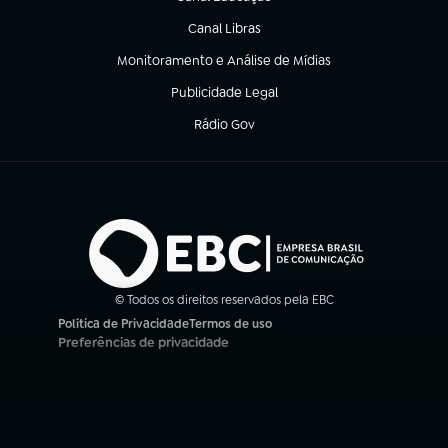
(abre em nova aba)
Canal Libras
(abre em nova aba)
Monitoramento e Análise de Mídias
(abre em nova aba)
Publicidade Legal
(abre em nova aba)
Rádio Gov
(abre em nova aba)
© Todos os direitos reservados pela EBC
Política de Privacidade
Termos de uso
(abre em nova aba)
(abre em nova aba)
Preferências de privacidade