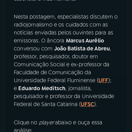
YouTube
Facebook
Nesta postagem, especialistas discutem o
radiojornalismo e os cuidados com as
Instagram
X
notícias enviadas pelos ouvintes para as
emissoras. O âncora
Marcus Aurélio
TikTok
conversou com
João Batista de Abreu
,
professor, pesquisador, doutor em
Comunicação Social e ex-professor da
Faculdade de Comunicação da
Universidade Federal Fluminense (
UFF
);
e
Eduardo Meditsch
, jornalista,
pesquisador e professor da Universidade
Federal de Santa Catarina (
UFSC
).
Clique no
player
abaixo
e ouça essa
análise: