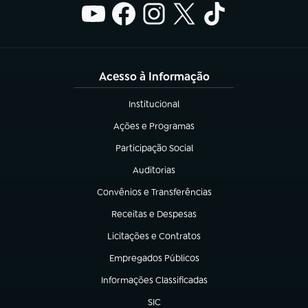
Acesso à Informação
Institucional
(abre em nova aba)
Ações e Programas
(abre em nova aba)
Participação Social
(abre em nova aba)
Auditorias
(abre em nova aba)
Convênios e Transferências
(abre em nova aba)
Receitas e Despesas
(abre em nova aba)
Licitações e Contratos
(abre em nova aba)
Empregados Públicos
(abre em nova aba)
Informações Classificadas
(abre em nova aba)
SIC
(abre em nova aba)