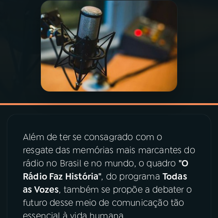
03
PROGRAMAÇÃO
04
PROGRAMAS
05
PODCASTS
06
VIDEOCASTS
Além de ter se consagrado com o
resgate das memórias mais marcantes do
07
ÚLTIMAS
rádio no Brasil e no mundo, o quadro
"O
Rádio Faz História"
, do programa
Todas
08
PRÊMIO RÁDIO MEC
as Vozes
, também se propõe a debater o
futuro desse meio de comunicação tão
essencial à vida humana.
ACOMPANHE A RÁDIO MEC