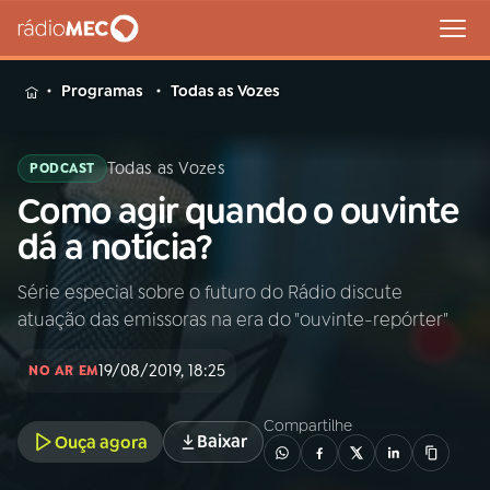
MENU
Programas
Todas as Vozes
Todas as Vozes
PODCAST
Como agir quando o ouvinte
Buscar
na
dá a notícia?
Rádio
Buscar
MEC
Série especial sobre o futuro do Rádio discute
atuação das emissoras na era do "ouvinte-repórter"
Início
AO VIVO
19/08/2019, 18:25
NO AR EM
01
INÍCIO
Compartilhe
Baixar
Ouça agora
02
A RÁDIO