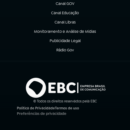
Canal GOV
(abre em nova aba)
Canal Educação
(abre em nova aba)
Canal Libras
(abre em nova aba)
Monitoramento e Análise de Mídias
(abre em nova aba)
Publicidade Legal
(abre em nova aba)
Rádio Gov
(abre em nova aba)
© Todos os direitos reservados pela EBC
Política de Privacidade
Termos de uso
(abre em nova aba)
(abre em nova aba)
Preferências de privacidade