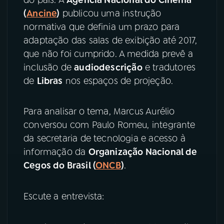
(
Ancine
)
publicou uma instrução
YouTube
Facebook
normativa que definia um prazo para
adaptação das salas de exibição até 2017,
Instagram
X
que não foi cumprido. A medida prevê a
inclusão de
audiodescrição
e tradutores
TikTok
de
Libras
nos espaços de projeção.
Para analisar o tema, Marcus Aurélio
conversou com Paulo Romeu, integrante
da secretaria de tecnologia e acesso à
informação da
Organização Nacional de
Cegos do Brasil (
ONCB
)
.
Escute a entrevista: