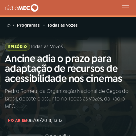
MENU
Programas
Todas as Vozes
Todas as Vozes
EPISÓDIO
Ancine adia o prazo para
Buscar
na
adaptação de recursos de
Rádio
Buscar
acessibilidade nos cinemas
MEC
Pedro Romeu, da Organização Nacional de Cegos do
Início
AO VIVO
Brasil, debate o assunto no Todas as Vozes, da Rádio
MEC
01
INÍCIO
08/01/2018, 13:13
NO AR EM
02
A RÁDIO
Compartilhe