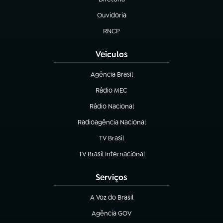
(abre em nova aba)
Ouvidoria
(abre em nova aba)
RNCP
(abre em nova aba)
Veículos
Agência Brasil
(abre em nova aba)
Rádio MEC
Rádio Nacional
(abre em nova aba)
Radioagência Nacional
(abre em nova aba)
TV Brasil
(abre em nova aba)
TV Brasil Internacional
(abre em nova aba)
Serviços
A Voz do Brasil
(abre em nova aba)
Agência GOV
(abre em nova aba)