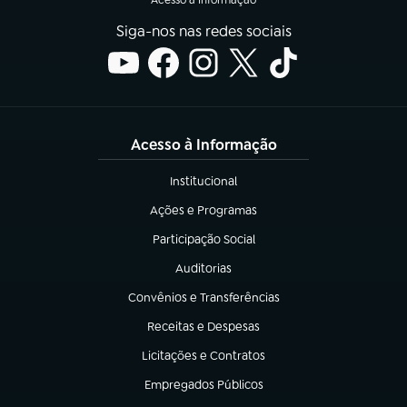
Siga-nos nas redes sociais
Acesso à Informação
Institucional
(abre em nova aba)
Ações e Programas
(abre em nova aba)
Participação Social
(abre em nova aba)
Auditorias
(abre em nova aba)
Convênios e Transferências
(abre em nova aba)
Receitas e Despesas
(abre em nova aba)
Licitações e Contratos
(abre em nova aba)
Empregados Públicos
(abre em nova aba)