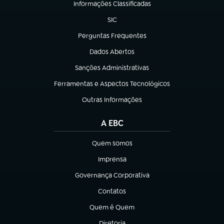
Informações Classificadas
(abre em nova aba)
SIC
(abre em nova aba)
Perguntas Frequentes
(abre em nova aba)
Dados Abertos
(abre em nova aba)
Sanções Administrativas
(abre em nova aba)
Ferramentas e Aspectos Tecnológicos
(abre em nova aba)
Outras Informações
(abre em nova aba)
A EBC
Quem somos
(abre em nova aba)
Imprensa
(abre em nova aba)
Governança Corporativa
(abre em nova aba)
Contatos
(abre em nova aba)
Quem é Quem
(abre em nova aba)
Diretoria