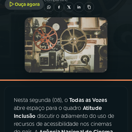
Ouça agora
03
PROGRAMAÇÃO
04
PROGRAMAS
05
PODCASTS
06
VIDEOCASTS
07
ÚLTIMAS
Nesta segunda (08), o
Todas as Vozes
abre espaço para o quadro
Atitude
08
PRÊMIO RÁDIO MEC
Inclusão
discutir o adiamento do uso de
recursos de acessibilidade nos cinemas
do país. A
Agência Nacional do Cinema
ACOMPANHE A RÁDIO MEC