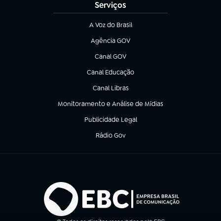
Serviços
A Voz do Brasil
(abre em nova aba)
Agência GOV
(abre em nova aba)
Canal GOV
(abre em nova aba)
Canal Educação
(abre em nova aba)
Canal Libras
(abre em nova aba)
Monitoramento e Análise de Mídias
(abre em nova aba)
Publicidade Legal
(abre em nova aba)
Rádio Gov
(abre em nova aba)