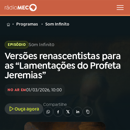
MENU
Programas
Som Infinito
Som Infinito
EPISÓDIO
Versões renascentistas para
Buscar
na
as “Lamentações do Profeta
Rádio
Buscar
Jeremias”
MEC
Início
AO VIVO
01/03/2026, 10:00
NO AR EM
Compartilhe
01
INÍCIO
Ouça agora
02
A RÁDIO