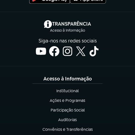
(abre em nova aba)
TRANSPARÊNCIA
Acesso à Informação
Siga-nos nas redes sociais
Acesso à Informação
Institucional
(abre em nova aba)
Ações e Programas
(abre em nova aba)
Participação Social
(abre em nova aba)
Auditorias
(abre em nova aba)
Convênios e Transferências
(abre em nova aba)