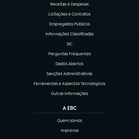
Receitas e Despesas
(abre em nova aba)
Licitações e Contratos
(abre em nova aba)
Empregados Públicos
(abre em nova aba)
Informações Classificadas
(abre em nova aba)
SIC
(abre em nova aba)
Perguntas Frequentes
(abre em nova aba)
Dados Abertos
(abre em nova aba)
Sanções Administrativas
(abre em nova aba)
Ferramentas e Aspectos Tecnológicos
(abre em nova aba)
Outras Informações
(abre em nova aba)
A EBC
Quem somos
(abre em nova aba)
Imprensa
(abre em nova aba)