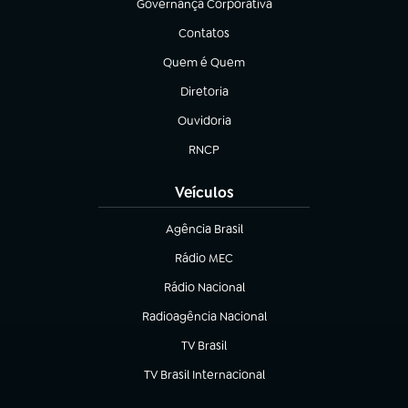
Governança Corporativa
(abre em nova aba)
Contatos
(abre em nova aba)
Quem é Quem
(abre em nova aba)
Diretoria
(abre em nova aba)
Ouvidoria
(abre em nova aba)
RNCP
(abre em nova aba)
Veículos
Agência Brasil
(abre em nova aba)
Rádio MEC
Rádio Nacional
(abre em nova aba)
Radioagência Nacional
(abre em nova aba)
TV Brasil
(abre em nova aba)
TV Brasil Internacional
(abre em nova aba)