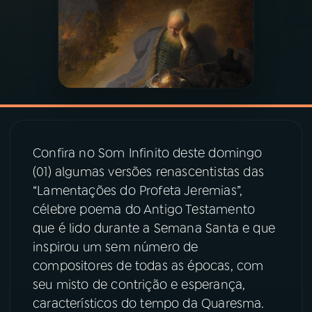
03
PROGRAMAÇÃO
04
PROGRAMAS
05
PODCASTS
Confira no Som Infinito deste domingo
(01) algumas versões renascentistas das
06
VIDEOCASTS
“Lamentações do Profeta Jeremias”,
célebre poema do Antigo Testamento
07
ÚLTIMAS
que é lido durante a Semana Santa e que
inspirou um sem número de
08
PRÊMIO RÁDIO MEC
compositores de todas as épocas, com
seu misto de contrição e esperança,
característicos do tempo da Quaresma.
ACOMPANHE A RÁDIO MEC