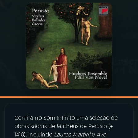
03
PROGRAMAÇÃO
04
PROGRAMAS
05
PODCASTS
06
VIDEOCASTS
07
ÚLTIMAS
08
PRÊMIO RÁDIO MEC
Confira no Som Infinito uma seleção de
obras sacras de Matheus de Perusio (+
1418), incluindo
Laurea Martirii
e
Ave
ACOMPANHE A RÁDIO MEC