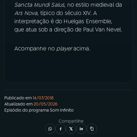
Sancta Mundi Salus
, no estilo medieval da
Ars Nova
, típico do século XIV. A
YouTube
Facebook
interpretação é do Huelgas Ensemble,
que atua sob a direção de Paul Van Nevel.
Instagram
X
TikTok
Acompanhe no
player
acima.
Publicado em
14/07/2018
Atualizado em
20/05/2026
Episódio
do programa
Som Infinito
Compartilhe