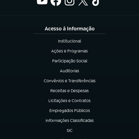
Acesso à Informação
Institucional
(abre em nova aba)
Ações e Programas
(abre em nova aba)
Participação Social
(abre em nova aba)
Auditorias
(abre em nova aba)
Convênios e Transferências
(abre em nova aba)
Receitas e Despesas
(abre em nova aba)
Licitações e Contratos
(abre em nova aba)
Empregados Públicos
(abre em nova aba)
Informações Classificadas
(abre em nova aba)
SIC
(abre em nova aba)