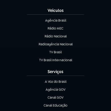
(abre em nova aba)
Veículos
Agência Brasil
(abre em nova aba)
Rádio MEC
Rádio Nacional
(abre em nova aba)
Radioagência Nacional
(abre em nova aba)
TV Brasil
(abre em nova aba)
TV Brasil Internacional
(abre em nova aba)
Serviços
A Voz do Brasil
(abre em nova aba)
Agência GOV
(abre em nova aba)
Canal GOV
(abre em nova aba)
Canal Educação
(abre em nova aba)