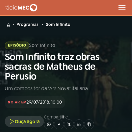
MENU
Programas
Som Infinito
Som Infinito
EPISÓDIO
Som Infinito traz obras
Buscar
na
sacras de Matheus de
Rádio
Buscar
Perusio
MEC
Um compositor da "Ars Nova" italiana
Início
AO VIVO
29/07/2018, 10:00
NO AR EM
01
INÍCIO
Compartilhe
Ouça agora
02
A RÁDIO