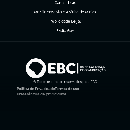
Canal Libras
(abre em nova aba)
Monitoramento e Análise de Mídias
(abre em nova aba)
Publicidade Legal
(abre em nova aba)
Rádio Gov
(abre em nova aba)
© Todos os direitos reservados pela EBC
Política de Privacidade
Termos de uso
(abre em nova aba)
(abre em nova aba)
Preferências de privacidade