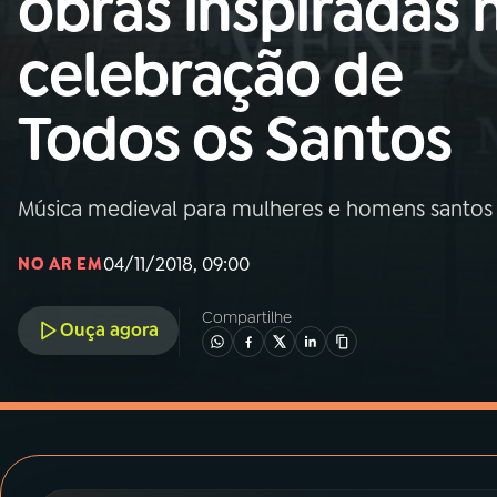
obras inspiradas 
MEC
celebração de
01
INÍCIO
Todos os Santos
02
A RÁDIO
Música medieval para mulheres e homens santos
03
PROGRAMAÇÃO
04/11/2018, 09:00
NO AR EM
04
PROGRAMAS
Compartilhe
Ouça agora
05
PODCASTS
06
VIDEOCASTS