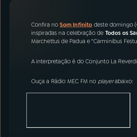
07
ÚLTIMAS
08
PRÊMIO RÁDIO MEC
Confira no
Som Infinito
deste domingo (0
inspiradas na celebração de
Todos os Sa
Marchettus de Padua e “Carminibus Fest
ACOMPANHE A RÁDIO MEC
YouTube
Facebook
A interpretação é do Conjunto La Reverdi
Instagram
X
Ouça a Rádio MEC FM no
player
abaixo:
TikTok