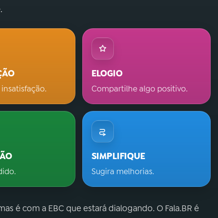
.
ÇÃO
ELOGIO
 insatisfação.
Compartilhe algo positivo.
ÇÃO
SIMPLIFIQUE
dido.
Sugira melhorias.
 mas é com a EBC que estará dialogando. O Fala.BR é