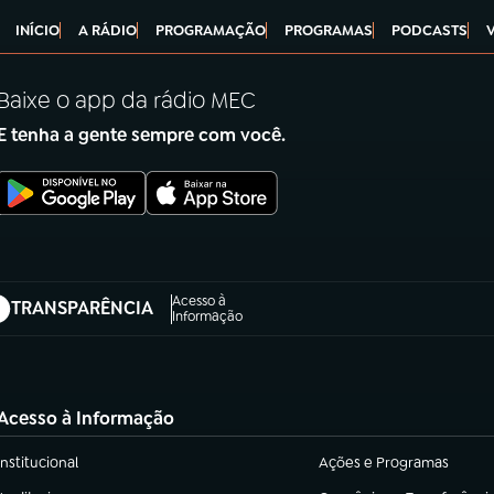
INÍCIO
A RÁDIO
PROGRAMAÇÃO
PROGRAMAS
PODCASTS
Baixe o app da rádio MEC
E tenha a gente sempre com você.
Acesso à
TRANSPARÊNCIA
abre em nova aba)
Informação
Acesso à Informação
Institucional
Ações e Programas
(abre em nova aba)
(abre em nova aba)