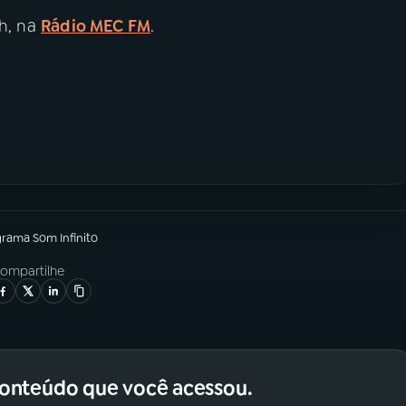
7h, na
Rádio MEC FM
.
grama
Som Infinito
ompartilhe
conteúdo que você acessou.