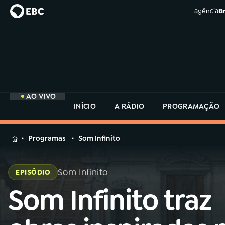
agência
Br
AO VIVO
INÍCIO
A RÁDIO
PROGRAMAÇÃO
MENU
Programas
Som Infinito
Buscar
na
Som Infinito
EPISÓDIO
Rádio
Buscar
MEC
Som Infinito traz
Buscar
na
Rádio
Início
AO VIVO