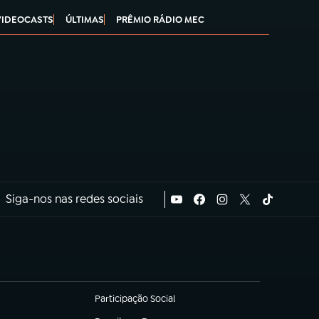
VIDEOCASTS
ÚLTIMAS
PRÊMIO RÁDIO MEC
Siga-nos nas redes sociais
Participação Social
(abre em nova aba)