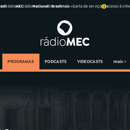
asil
rádio
MEC
rádio
Nacional
tv
Brasil
carta de serviço
acesso à inf
mais
PROGRAMAS
PODCASTS
VIDEOCASTS
mais