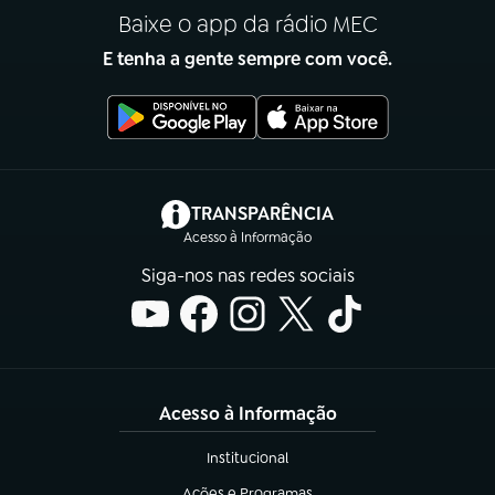
Baixe o app da rádio MEC
E tenha a gente sempre com você.
(abre em nova aba)
TRANSPARÊNCIA
Acesso à Informação
Siga-nos nas redes sociais
Acesso à Informação
Institucional
(abre em nova aba)
Ações e Programas