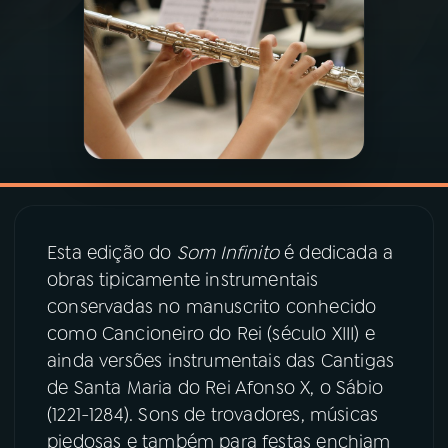
03
PROGRAMAÇÃO
04
PROGRAMAS
05
PODCASTS
06
VIDEOCASTS
Esta edição do
Som Infinito
é dedicada a
obras tipicamente instrumentais
conservadas no manuscrito conhecido
07
ÚLTIMAS
como Cancioneiro do Rei (século XIII) e
ainda versões instrumentais das Cantigas
08
PRÊMIO RÁDIO MEC
de Santa Maria do Rei Afonso X, o Sábio
(1221-1284). Sons de trovadores, músicas
piedosas e também para festas enchiam
ACOMPANHE A RÁDIO MEC