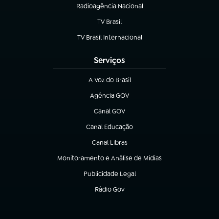
Radioagência Nacional
(abre em nova aba)
TV Brasil
(abre em nova aba)
TV Brasil Internacional
(abre em nova aba)
Serviços
A Voz do Brasil
(abre em nova aba)
Agência GOV
(abre em nova aba)
Canal GOV
(abre em nova aba)
Canal Educação
(abre em nova aba)
Canal Libras
(abre em nova aba)
Monitoramento e Análise de Mídias
(abre em nova aba)
Publicidade Legal
(abre em nova aba)
Rádio Gov
(abre em nova aba)