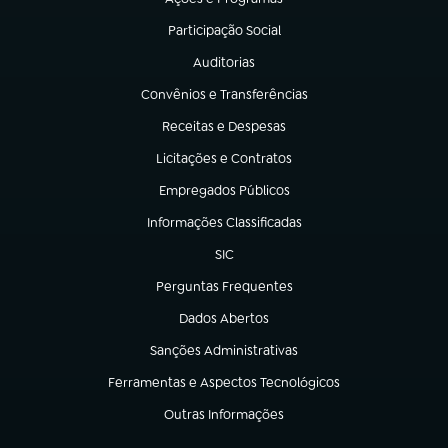
(abre em nova aba)
Participação Social
(abre em nova aba)
Auditorias
(abre em nova aba)
Convênios e Transferências
(abre em nova aba)
Receitas e Despesas
(abre em nova aba)
Licitações e Contratos
(abre em nova aba)
Empregados Públicos
(abre em nova aba)
Informações Classificadas
(abre em nova aba)
SIC
(abre em nova aba)
Perguntas Frequentes
(abre em nova aba)
Dados Abertos
(abre em nova aba)
Sanções Administrativas
(abre em nova aba)
Ferramentas e Aspectos Tecnológicos
(abre em nova aba)
Outras Informações
(abre em nova aba)