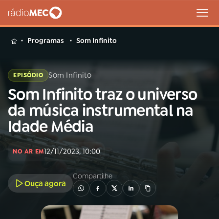
MENU
Programas
Som Infinito
Som Infinito
EPISÓDIO
Som Infinito traz o universo
Buscar
na
da música instrumental na
Rádio
Buscar
Idade Média
MEC
Início
AO VIVO
12/11/2023, 10:00
NO AR EM
Compartilhe
01
INÍCIO
Ouça agora
02
A RÁDIO