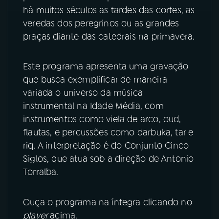
há muitos séculos as tardes das cortes, as
YouTube
Facebook
veredas dos peregrinos ou as grandes
praças diante das catedrais na primavera.
Instagram
X
Este programa apresenta uma gravação
TikTok
que busca exemplificar de maneira
variada o universo da música
instrumental na Idade Média, com
instrumentos como viela de arco, oud,
flautas, e percussões como darbuka, tar e
riq. A interpretação é do Conjunto Cinco
Siglos, que atua sob a direção de Antonio
Torralba.
Ouça o programa na íntegra clicando no
player
acima.