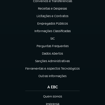
Convênios e Transferências
(abre em nova aba)
Receitas e Despesas
(abre em nova aba)
Licitações e Contratos
(abre em nova aba)
Empregados Públicos
(abre em nova aba)
Informações Classificadas
(abre em nova aba)
SIC
(abre em nova aba)
Perguntas Frequentes
(abre em nova aba)
Dados Abertos
(abre em nova aba)
Sanções Administrativas
(abre em nova aba)
Ferramentas e Aspectos Tecnológicos
(abre em nova aba)
Outras Informações
(abre em nova aba)
A EBC
Quem somos
(abre em nova aba)
Imprensa