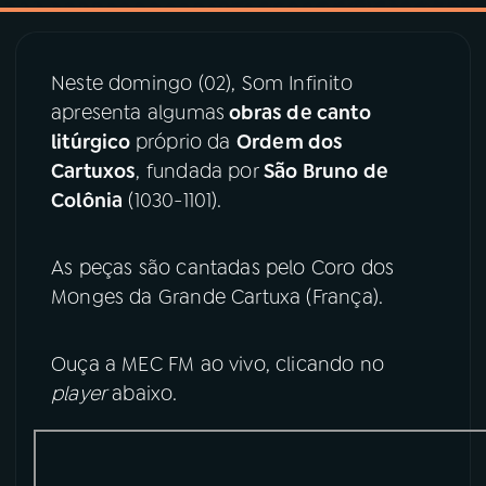
03
PROGRAMAÇÃO
Neste domingo (02), Som Infinito
apresenta algumas
obras de canto
04
PROGRAMAS
litúrgico
próprio da
Ordem dos
Cartuxos
, fundada por
São Bruno de
05
PODCASTS
Colônia
(1030-1101).
As peças são cantadas pelo Coro dos
06
VIDEOCASTS
Monges da Grande Cartuxa (França).
07
ÚLTIMAS
Ouça a MEC FM ao vivo, clicando no
player
abaixo.
08
PRÊMIO RÁDIO MEC
ACOMPANHE A RÁDIO MEC