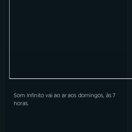
YouTube
Facebook
Instagram
X
TikTok
Som Infinito vai ao ar aos domingos, às 7
horas.