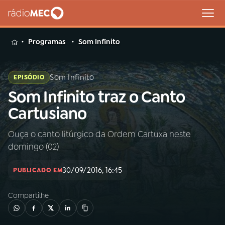
MENU
Programas
Som Infinito
Som Infinito
EPISÓDIO
Som Infinito traz o Canto
Buscar
na
Cartusiano
Rádio
Buscar
MEC
Ouça o canto litúrgico da Ordem Cartuxa neste
domingo (02)
Início
AO VIVO
30/09/2016, 16:45
PUBLICADO EM
01
INÍCIO
Compartilhe
02
A RÁDIO