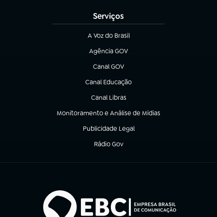
Serviços
A Voz do Brasil
(abre em nova aba)
Agência GOV
(abre em nova aba)
Canal GOV
(abre em nova aba)
Canal Educação
(abre em nova aba)
Canal Libras
(abre em nova aba)
Monitoramento e Análise de Mídias
(abre em nova aba)
Publicidade Legal
(abre em nova aba)
Rádio Gov
(abre em nova aba)