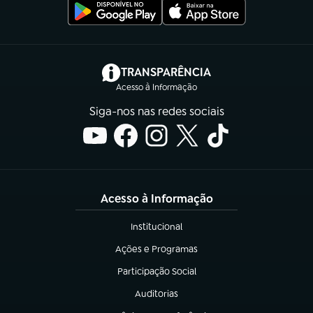
(abre em nova aba)
TRANSPARÊNCIA
Acesso à Informação
Siga-nos nas redes sociais
Acesso à Informação
Institucional
(abre em nova aba)
Ações e Programas
(abre em nova aba)
Participação Social
(abre em nova aba)
Auditorias
(abre em nova aba)