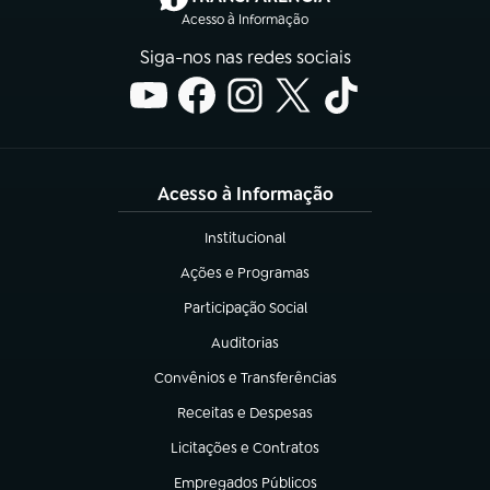
Acesso à Informação
Siga-nos nas redes sociais
Acesso à Informação
Institucional
(abre em nova aba)
Ações e Programas
(abre em nova aba)
Participação Social
(abre em nova aba)
Auditorias
(abre em nova aba)
Convênios e Transferências
(abre em nova aba)
Receitas e Despesas
(abre em nova aba)
Licitações e Contratos
(abre em nova aba)
Empregados Públicos
(abre em nova aba)