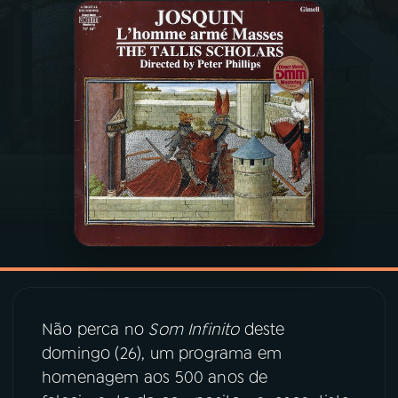
03
PROGRAMAÇÃO
04
PROGRAMAS
05
PODCASTS
06
VIDEOCASTS
07
ÚLTIMAS
Não perca no
Som Infinito
deste
08
PRÊMIO RÁDIO MEC
domingo (26), um programa em
homenagem aos 500 anos de
ACOMPANHE A RÁDIO MEC