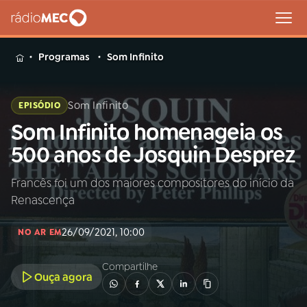
MENU
Programas
Som Infinito
Som Infinito
EPISÓDIO
Som Infinito homenageia os
Buscar
na
500 anos de Josquin Desprez
Rádio
Buscar
MEC
Francês foi um dos maiores compositores do início da
Renascença
Início
AO VIVO
26/09/2021, 10:00
NO AR EM
01
INÍCIO
Compartilhe
Ouça agora
02
A RÁDIO