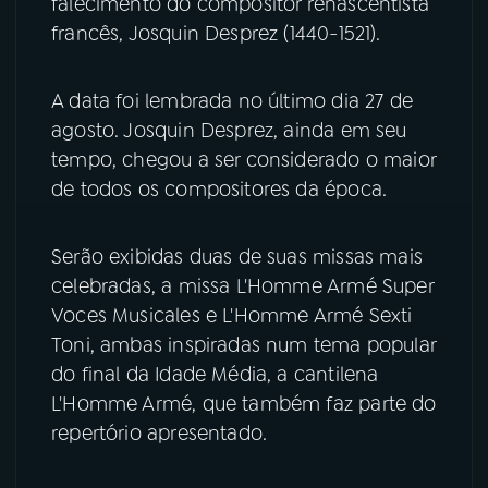
falecimento do compositor renascentista
francês, Josquin Desprez (1440-1521).
YouTube
Facebook
A data foi lembrada no último dia 27 de
Instagram
X
agosto. Josquin Desprez, ainda em seu
TikTok
tempo, chegou a ser considerado o maior
de todos os compositores da época.
Serão exibidas duas de suas missas mais
celebradas, a missa L'Homme Armé Super
Voces Musicales e L'Homme Armé Sexti
Toni, ambas inspiradas num tema popular
do final da Idade Média, a cantilena
L'Homme Armé, que também faz parte do
repertório apresentado.