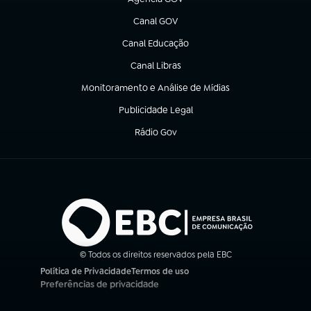
(abre em nova aba)
Canal GOV
(abre em nova aba)
Canal Educação
(abre em nova aba)
Canal Libras
(abre em nova aba)
Monitoramento e Análise de Mídias
(abre em nova aba)
Publicidade Legal
(abre em nova aba)
Rádio Gov
(abre em nova aba)
© Todos os direitos reservados pela EBC
Política de Privacidade
Termos de uso
(abre em nova aba)
(abre em nova aba)
Preferências de privacidade