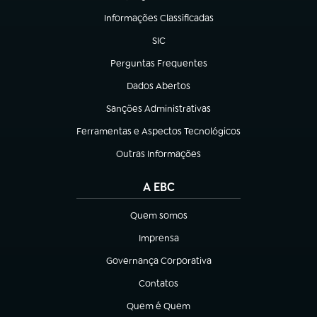
Informações Classificadas
(abre em nova aba)
SIC
(abre em nova aba)
Perguntas Frequentes
(abre em nova aba)
Dados Abertos
(abre em nova aba)
Sanções Administrativas
(abre em nova aba)
Ferramentas e Aspectos Tecnológicos
(abre em nova aba)
Outras Informações
(abre em nova aba)
A EBC
Quem somos
(abre em nova aba)
Imprensa
(abre em nova aba)
Governança Corporativa
(abre em nova aba)
Contatos
(abre em nova aba)
Quem é Quem
(abre em nova aba)