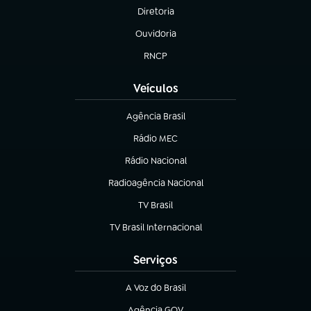
Diretoria
(abre em nova aba)
Ouvidoria
(abre em nova aba)
RNCP
(abre em nova aba)
Veículos
Agência Brasil
(abre em nova aba)
Rádio MEC
Rádio Nacional
(abre em nova aba)
Radioagência Nacional
(abre em nova aba)
TV Brasil
(abre em nova aba)
TV Brasil Internacional
(abre em nova aba)
Serviços
A Voz do Brasil
(abre em nova aba)
Agência GOV